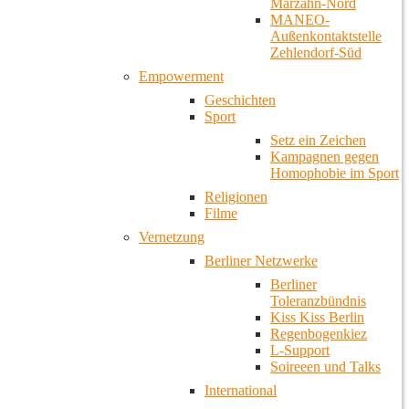
Marzahn-Nord
MANEO-
Außenkontaktstelle
Zehlendorf-Süd
Empowerment
Geschichten
Sport
Setz ein Zeichen
Kampagnen gegen
Homophobie im Sport
Religionen
Filme
Vernetzung
Berliner Netzwerke
Berliner
Toleranzbündnis
Kiss Kiss Berlin
Regenbogenkiez
L-Support
Soireeen und Talks
International