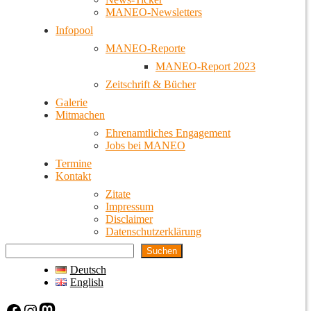
MANEO-Newsletters
Infopool
MANEO-Reporte
MANEO-Report 2023
Zeitschrift & Bücher
Galerie
Mitmachen
Ehrenamtliches Engagement
Jobs bei MANEO
Termine
Kontakt
Zitate
Impressum
Disclaimer
Datenschutzerklärung
Suchen
Deutsch
English
Facebook
Instagram
Mastodon