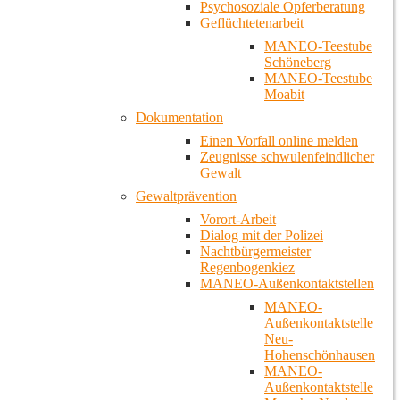
Psychosoziale Opferberatung
Geflüchtetenarbeit
MANEO-Teestube
Schöneberg
MANEO-Teestube
Moabit
Dokumentation
Einen Vorfall online melden
Zeugnisse schwulenfeindlicher
Gewalt
Gewaltprävention
Vorort-Arbeit
Dialog mit der Polizei
Nachtbürgermeister
Regenbogenkiez
MANEO-Außenkontaktstellen
MANEO-
Außenkontaktstelle
Neu-
Hohenschönhausen
MANEO-
Außenkontaktstelle