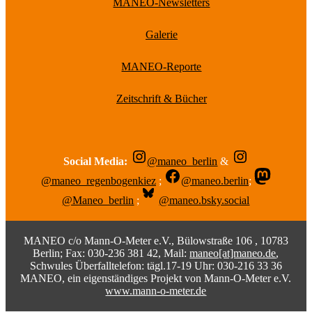
MANEO-Newsletters
Galerie
MANEO-Reporte
Zeitschrift & Bücher
Social Media:
@maneo_berlin
&
@maneo_regenbogenkiez
;
@maneo.berlin
;
@Maneo_berlin
;
@maneo.bsky.social
MANEO c/o Mann-O-Meter e.V., Bülowstraße 106 , 10783
Berlin; Fax: 030-236 381 42, Mail:
maneo[at]maneo.de
,
Schwules Überfalltelefon: tägl.17-19 Uhr: 030-216 33 36
MANEO, ein eigenständiges Projekt von Mann-O-Meter e.V.
www.mann-o-meter.de