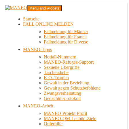
Zum
MANEO
Menu and widgets
Inhalt
Das schwule Anti-Gewalt-Projekt in Berlin
springen
Startseite
FALL ONLINE MELDEN
Fallmeldung für Männer
Fallmeldung für Frauen
Fallmeldung für Diverse
MANEO-Tipps
Notfall-Nummern
MANEO-Refugee-Support
Sexuelle Übergriffe
Taschendiebe
K.O.-Tropfen
Gewalt in der Beziehung
Gewalt gegen Schutzbefohlene
Zwangsverheiratung
Gedächtnisprotokoll
MANEO-Arbeit
MANEO-Projekt-Profil
MANEO-QM-Leitbild-Ziele
Opferhilfe