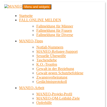
Zum
MANEO
Menu and widgets
Inhalt
Das schwule Anti-Gewalt-Projekt in Berlin
springen
Startseite
FALL ONLINE MELDEN
Fallmeldung für Männer
Fallmeldung für Frauen
Fallmeldung für Diverse
MANEO-Tipps
Notfall-Nummern
MANEO-Refugee-Support
Sexuelle Übergriffe
Taschendiebe
K.O.-Tropfen
Gewalt in der Beziehung
Gewalt gegen Schutzbefohlene
Zwangsverheiratung
Gedächtnisprotokoll
MANEO-Arbeit
MANEO-Projekt-Profil
MANEO-QM-Leitbild-Ziele
Opferhilfe