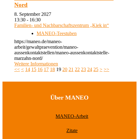
Nord
8. September 2027
13:30 - 16:30
Familien- und Nachbarschaftszentrum „Kiek in“
MANEO-Teestuben
https://maneo.de/maneo-
arbeit/gewaltpraevention/maneo-
aussenkontaktstellen/maneo-aussenkontaktstelle-
marzahn-nord/
Weitere Informationen
<<
<
14
15
16
17
18
19
20
21
22
23
24
25
>
>>
Über MANEO
MANEO-Arbeit
Zitate