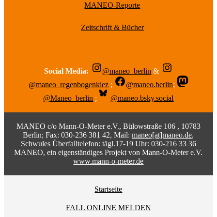
MANEO-Reporte
Zeitschrift & Bücher
Social Media:
@maneo_berlin
&
@maneo_regenbogenkiez
;
@maneo.berlin
;
@Maneo_berlin
;
@maneo.bsky.social
MANEO c/o Mann-O-Meter e.V., Bülowstraße 106 , 10783
Berlin; Fax: 030-236 381 42, Mail:
maneo[at]maneo.de
,
Schwules Überfalltelefon: tägl.17-19 Uhr: 030-216 33 36
MANEO, ein eigenständiges Projekt von Mann-O-Meter e.V.
www.mann-o-meter.de
Startseite
FALL ONLINE MELDEN