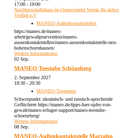
17:00 - 19:00
Nachbarschaftshaus im Ostseeviertel Verein für aktive
Vielfalt e.V
MANEO-Außenkontaktstellen
https://maneo.de/maneo-
arbeit/gewaltpraevention/maneo-
aussenkontaktstellen/maneo-aussenkontaktstelle-neu-
hohenschoenhausen/
Weitere Informationen
02
Sep.
MANEO-Teestube Schöneberg
2. September 2027
18:30 - 20:30
MANEO-Teestuben
Schwerpunkt: ukrainisch- und russisch-sprechende
Geflüchtete https://maneo.de/tipps-fuer-opfer-von-
gewalt/maneo-refugee-support/maneo-teestube-
schoeneberg/
Weitere Informationen
08
Sep.
MANEO-Außenkontaktstelle Marzahn