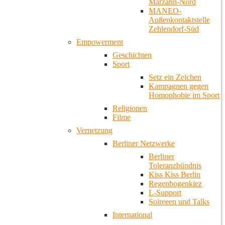
Marzahn-Nord
MANEO-
Außenkontaktstelle
Zehlendorf-Süd
Empowerment
Geschichten
Sport
Setz ein Zeichen
Kampagnen gegen
Homophobie im Sport
Religionen
Filme
Vernetzung
Berliner Netzwerke
Berliner
Toleranzbündnis
Kiss Kiss Berlin
Regenbogenkiez
L-Support
Soireeen und Talks
International