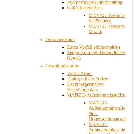
Psychosoziale Opferberatung
Geflüchtetenarbeit
MANEO-Teestube
Schöneberg
MANEO-Teestube
Moabit
Dokumentation
Einen Vorfall online melden
Zeugnisse schwulenfeindlicher
Gewalt
Gewaltprävention
Vorort-Arbeit
Dialog mit der Polizei
Nachtbürgermeister
Regenbogenkiez
MANEO-Außenkontaktstellen
MANEO-
Außenkontaktstelle
Neu-
Hohenschönhausen
MANEO-
Außenkontaktstelle