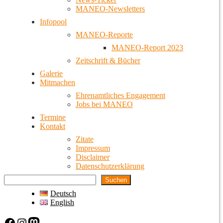
MANEO-Newsletters
Infopool
MANEO-Reporte
MANEO-Report 2023
Zeitschrift & Bücher
Galerie
Mitmachen
Ehrenamtliches Engagement
Jobs bei MANEO
Termine
Kontakt
Zitate
Impressum
Disclaimer
Datenschutzerklärung
Suchen
Deutsch
English
Facebook
Instagram
Mastodon