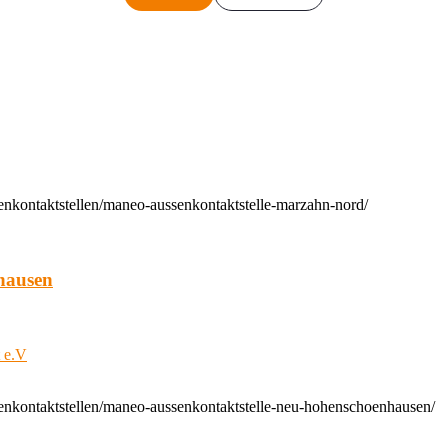
enkontaktstellen/maneo-aussenkontaktstelle-marzahn-nord/
hausen
t e.V
enkontaktstellen/maneo-aussenkontaktstelle-neu-hohenschoenhausen/