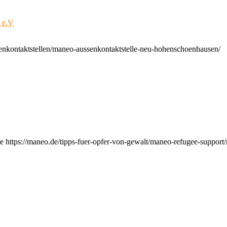
t e.V
enkontaktstellen/maneo-aussenkontaktstelle-neu-hohenschoenhausen/
e https://maneo.de/tipps-fuer-opfer-von-gewalt/maneo-refugee-support