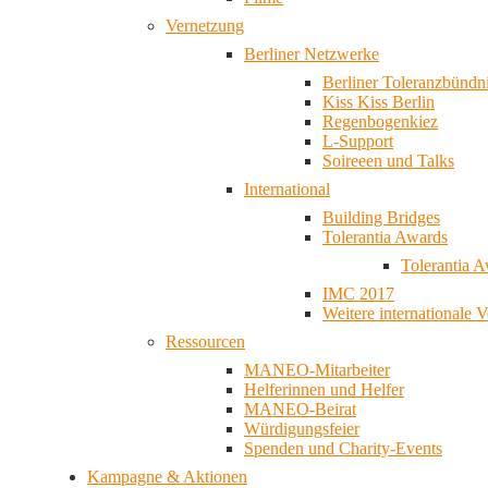
Vernetzung
Berliner Netzwerke
Berliner Toleranzbündn
Kiss Kiss Berlin
Regenbogenkiez
L-Support
Soireeen und Talks
International
Building Bridges
Tolerantia Awards
Tolerantia 
IMC 2017
Weitere internationale 
Ressourcen
MANEO-Mitarbeiter
Helferinnen und Helfer
MANEO-Beirat
Würdigungsfeier
Spenden und Charity-Events
Kampagne & Aktionen