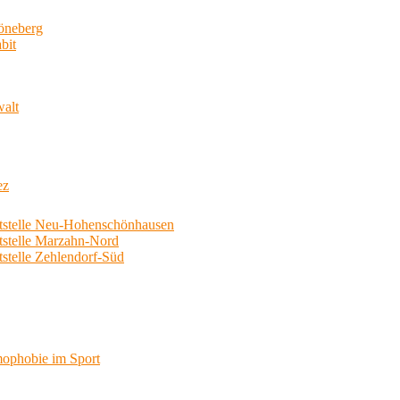
neberg
bit
walt
ez
telle Neu-Hohenschönhausen
telle Marzahn-Nord
elle Zehlendorf-Süd
phobie im Sport