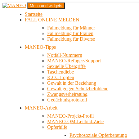
Zum
Menu and widgets
Inhalt
Startseite
springen
Das schwule Anti-Gewalt-Projekt in Berlin
FALL ONLINE MELDEN
MANEO
Fallmeldung für Männer
Fallmeldung für Frauen
Fallmeldung für Diverse
MANEO-Tipps
Notfall-Nummern
MANEO-Refugee-Support
Sexuelle Übergriffe
Taschendiebe
K.O.-Tropfen
Gewalt in der Beziehung
Gewalt gegen Schutzbefohlene
Zwangsverheiratung
Gedächtnisprotokoll
MANEO-Arbeit
MANEO-Projekt-Profil
MANEO-QM-Leitbild-Ziele
Opferhilfe
Psychosoziale Opferberatung