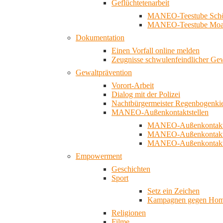
Geflüchtetenarbeit
MANEO-Teestube Schö
MANEO-Teestube Moa
Dokumentation
Einen Vorfall online melden
Zeugnisse schwulenfeindlicher Ge
Gewaltprävention
Vorort-Arbeit
Dialog mit der Polizei
Nachtbürgermeister Regenbogenki
MANEO-Außenkontaktstellen
MANEO-Außenkontakts
MANEO-Außenkontakts
MANEO-Außenkontaktst
Empowerment
Geschichten
Sport
Setz ein Zeichen
Kampagnen gegen Homo
Religionen
Filme