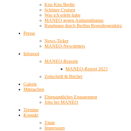
Kiss Kiss Berlin
Schöner Cruisen
Was ich erlebt habe
MANEO gegen Antisemitismus
Rundgang durch Berlins Regenbogenkiez
Presse
News-Ticker
MANEO-Newsletters
Infopool
MANEO-Reporte
MANEO-Report 2023
Zeitschrift & Bücher
Galerie
Mitmachen
Ehrenamtliches Engagement
Jobs bei MANEO
Termine
Kontakt
Zitate
Impressum