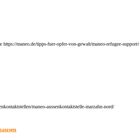
e https://maneo.de/tipps-fuer-opfer-von-gewalt/maneo-refugee-support
enkontaktstellen/maneo-aussenkontaktstelle-marzahn-nord/
hausen