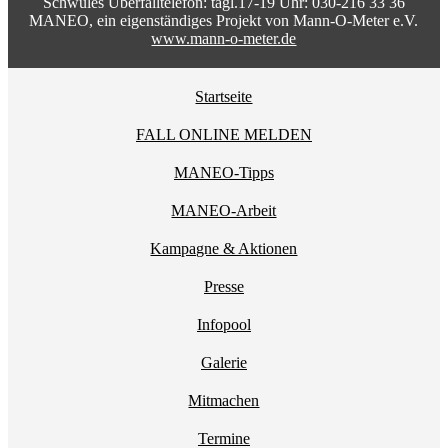
Schwules Überfalltelefon: tägl.17-19 Uhr: 030-216 33 36
MANEO, ein eigenständiges Projekt von Mann-O-Meter e.V.
www.mann-o-meter.de
Startseite
FALL ONLINE MELDEN
MANEO-Tipps
MANEO-Arbeit
Kampagne & Aktionen
Presse
Infopool
Galerie
Mitmachen
Termine