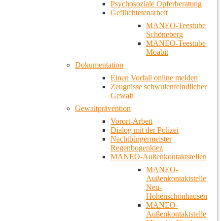
Psychosoziale Opferberatung
Geflüchtetenarbeit
MANEO-Teestube
Schöneberg
MANEO-Teestube
Moabit
Dokumentation
Einen Vorfall online melden
Zeugnisse schwulenfeindlicher
Gewalt
Gewaltprävention
Vorort-Arbeit
Dialog mit der Polizei
Nachtbürgermeister
Regenbogenkiez
MANEO-Außenkontaktstellen
MANEO-
Außenkontaktstelle
Neu-
Hohenschönhausen
MANEO-
Außenkontaktstelle