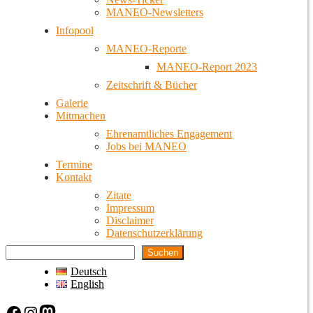
MANEO-Newsletters
Infopool
MANEO-Reporte
MANEO-Report 2023
Zeitschrift & Bücher
Galerie
Mitmachen
Ehrenamtliches Engagement
Jobs bei MANEO
Termine
Kontakt
Zitate
Impressum
Disclaimer
Datenschutzerklärung
Suchen
Deutsch
English
Facebook
Instagram
Mastodon