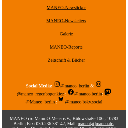
MANEO-Newsticker
MANEO-Newsletters
Galerie
MANEO-Reporte
Zeitschrift & Bücher
Social Media:
@maneo_berlin
&
@maneo_regenbogenkiez
;
@maneo.berlin
;
@Maneo_berlin
;
@maneo.bsky.social
MANEO c/o Mann-O-Meter e.V., Bülowstraße 106 , 10783
Berlin; Fax: 030-236 381 42, Mail:
maneo[at]maneo.de
,