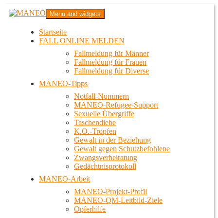
Zum
MANEO
Menu and widgets
Inhalt
Das schwule Anti-Gewalt-Projekt in Berlin
springen
Startseite
FALL ONLINE MELDEN
Fallmeldung für Männer
Fallmeldung für Frauen
Fallmeldung für Diverse
MANEO-Tipps
Notfall-Nummern
MANEO-Refugee-Support
Sexuelle Übergriffe
Taschendiebe
K.O.-Tropfen
Gewalt in der Beziehung
Gewalt gegen Schutzbefohlene
Zwangsverheiratung
Gedächtnisprotokoll
MANEO-Arbeit
MANEO-Projekt-Profil
MANEO-QM-Leitbild-Ziele
Opferhilfe