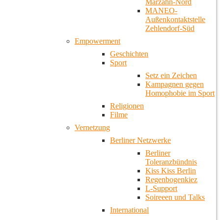
Marzahn-Nord
MANEO-
Außenkontaktstelle
Zehlendorf-Süd
Empowerment
Geschichten
Sport
Setz ein Zeichen
Kampagnen gegen
Homophobie im Sport
Religionen
Filme
Vernetzung
Berliner Netzwerke
Berliner
Toleranzbündnis
Kiss Kiss Berlin
Regenbogenkiez
L-Support
Soireeen und Talks
International