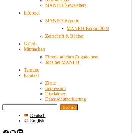
MANEO-Newsletters
Infopool
MANEO-Reporte
MANEO-Report 2023
Zeitschrift & Bücher
Galerie
Mitmachen
Ehrenamtliches Engagement
Jobs bei MANEO
Termine
Kontakt
Zitate
Impressum
Disclaimer
Datenschutzerklärung
Suchen
Deutsch
English
Facebook
Instagram
Mastodon