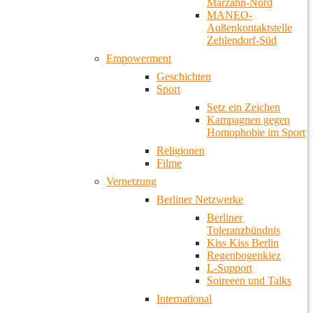
Marzahn-Nord
MANEO-
Außenkontaktstelle
Zehlendorf-Süd
Empowerment
Geschichten
Sport
Setz ein Zeichen
Kampagnen gegen
Homophobie im Sport
Religionen
Filme
Vernetzung
Berliner Netzwerke
Berliner
Toleranzbündnis
Kiss Kiss Berlin
Regenbogenkiez
L-Support
Soireeen und Talks
International