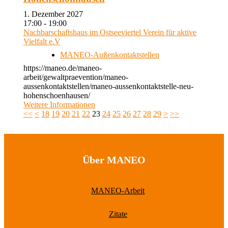
1. Dezember 2027
17:00 - 19:00
Nachbarschaftshaus im Ostseeviertel Verein für aktive
Vielfalt e.V
MANEO-Außenkontaktstellen
https://maneo.de/maneo-
arbeit/gewaltpraevention/maneo-
aussenkontaktstellen/maneo-aussenkontaktstelle-neu-
hohenschoenhausen/
Weitere Informationen
<<
<
18
19
20
21
22
23
24
25
26
27
28
29
>
>>
Über MANEO
MANEO-Arbeit
Zitate