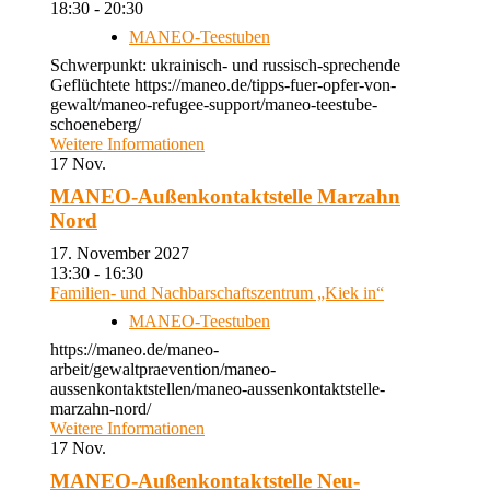
18:30 - 20:30
MANEO-Teestuben
Schwerpunkt: ukrainisch- und russisch-sprechende
Geflüchtete https://maneo.de/tipps-fuer-opfer-von-
gewalt/maneo-refugee-support/maneo-teestube-
schoeneberg/
Weitere Informationen
17
Nov.
MANEO-Außenkontaktstelle Marzahn
Nord
17. November 2027
13:30 - 16:30
Familien- und Nachbarschaftszentrum „Kiek in“
MANEO-Teestuben
https://maneo.de/maneo-
arbeit/gewaltpraevention/maneo-
aussenkontaktstellen/maneo-aussenkontaktstelle-
marzahn-nord/
Weitere Informationen
17
Nov.
MANEO-Außenkontaktstelle Neu-