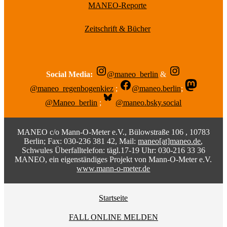
MANEO-Reporte
Zeitschrift & Bücher
Social Media:
@maneo_berlin
&
@maneo_regenbogenkiez
;
@maneo.berlin
;
@Maneo_berlin
;
@maneo.bsky.social
MANEO c/o Mann-O-Meter e.V., Bülowstraße 106 , 10783
Berlin; Fax: 030-236 381 42, Mail:
maneo[at]maneo.de
,
Schwules Überfalltelefon: tägl.17-19 Uhr: 030-216 33 36
MANEO, ein eigenständiges Projekt von Mann-O-Meter e.V.
www.mann-o-meter.de
Startseite
FALL ONLINE MELDEN