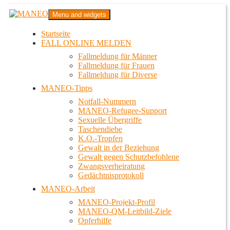
Zum
MANEO
Menu and widgets
Inhalt
Das schwule Anti-Gewalt-Projekt in Berlin
springen
Startseite
FALL ONLINE MELDEN
Fallmeldung für Männer
Fallmeldung für Frauen
Fallmeldung für Diverse
MANEO-Tipps
Notfall-Nummern
MANEO-Refugee-Support
Sexuelle Übergriffe
Taschendiebe
K.O.-Tropfen
Gewalt in der Beziehung
Gewalt gegen Schutzbefohlene
Zwangsverheiratung
Gedächtnisprotokoll
MANEO-Arbeit
MANEO-Projekt-Profil
MANEO-QM-Leitbild-Ziele
Opferhilfe