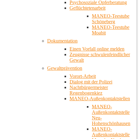
Psychosoziale Opferberatung
Geflüchtetenarbeit
MANEO-Teestube
Schöneberg
MANEO-Teestube
Moabit
Dokumentation
Einen Vorfall online melden
Zeugnisse schwulenfeindlicher
Gewalt
Gewaltprävention
Vorort-Arbeit
Dialog mit der Polizei
Nachtbürgermeister
Regenbogenkiez
MANEO-Außenkontaktstellen
MANEO-
Außenkontaktstelle
Neu-
Hohenschönhausen
MANEO-
Außenkontaktstelle