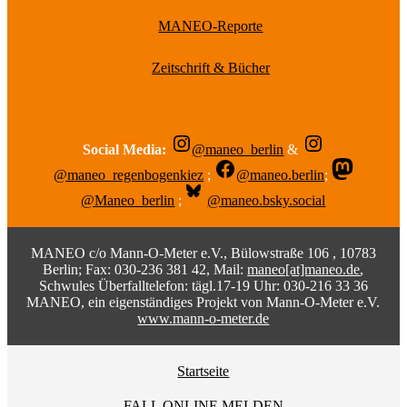
MANEO-Reporte
Zeitschrift & Bücher
Social Media:
@maneo_berlin
&
@maneo_regenbogenkiez
;
@maneo.berlin
;
@Maneo_berlin
;
@maneo.bsky.social
MANEO c/o Mann-O-Meter e.V., Bülowstraße 106 , 10783
Berlin; Fax: 030-236 381 42, Mail:
maneo[at]maneo.de
,
Schwules Überfalltelefon: tägl.17-19 Uhr: 030-216 33 36
MANEO, ein eigenständiges Projekt von Mann-O-Meter e.V.
www.mann-o-meter.de
Startseite
FALL ONLINE MELDEN