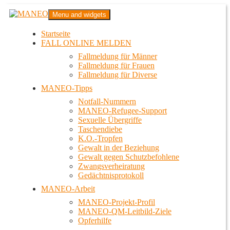
Zum
MANEO
Menu and widgets
Inhalt
Das schwule Anti-Gewalt-Projekt in Berlin
springen
Startseite
FALL ONLINE MELDEN
Fallmeldung für Männer
Fallmeldung für Frauen
Fallmeldung für Diverse
MANEO-Tipps
Notfall-Nummern
MANEO-Refugee-Support
Sexuelle Übergriffe
Taschendiebe
K.O.-Tropfen
Gewalt in der Beziehung
Gewalt gegen Schutzbefohlene
Zwangsverheiratung
Gedächtnisprotokoll
MANEO-Arbeit
MANEO-Projekt-Profil
MANEO-QM-Leitbild-Ziele
Opferhilfe