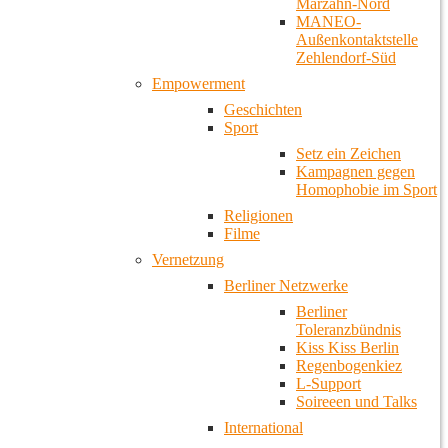
Marzahn-Nord
MANEO-
Außenkontaktstelle
Zehlendorf-Süd
Empowerment
Geschichten
Sport
Setz ein Zeichen
Kampagnen gegen
Homophobie im Sport
Religionen
Filme
Vernetzung
Berliner Netzwerke
Berliner
Toleranzbündnis
Kiss Kiss Berlin
Regenbogenkiez
L-Support
Soireeen und Talks
International