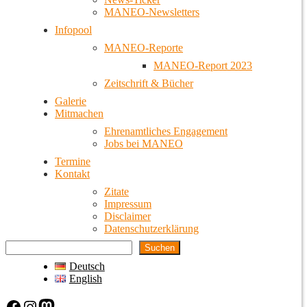
MANEO-Newsletters
Infopool
MANEO-Reporte
MANEO-Report 2023
Zeitschrift & Bücher
Galerie
Mitmachen
Ehrenamtliches Engagement
Jobs bei MANEO
Termine
Kontakt
Zitate
Impressum
Disclaimer
Datenschutzerklärung
Suchen
Deutsch
English
Facebook
Instagram
Mastodon