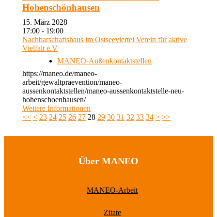
Hohenschönhausen
15. März 2028
17:00 - 19:00
Nachbarschaftshaus im Ostseeviertel Verein für aktive
Vielfalt e.V
MANEO-Außenkontaktstellen
https://maneo.de/maneo-
arbeit/gewaltpraevention/maneo-
aussenkontaktstellen/maneo-aussenkontaktstelle-neu-
hohenschoenhausen/
Weitere Informationen
<<
<
23
24
25
26
27
28
29
30
31
32
33
34
>
>>
Über MANEO
MANEO-Arbeit
Zitate