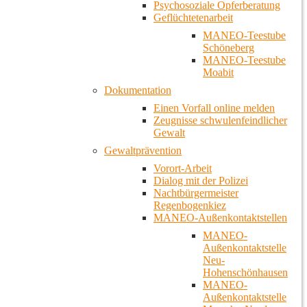
Psychosoziale Opferberatung
Geflüchtetenarbeit
MANEO-Teestube
Schöneberg
MANEO-Teestube
Moabit
Dokumentation
Einen Vorfall online melden
Zeugnisse schwulenfeindlicher
Gewalt
Gewaltprävention
Vorort-Arbeit
Dialog mit der Polizei
Nachtbürgermeister
Regenbogenkiez
MANEO-Außenkontaktstellen
MANEO-
Außenkontaktstelle
Neu-
Hohenschönhausen
MANEO-
Außenkontaktstelle