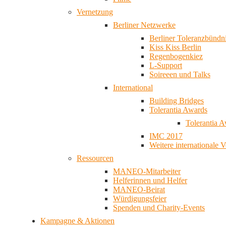
Vernetzung
Berliner Netzwerke
Berliner Toleranzbündn
Kiss Kiss Berlin
Regenbogenkiez
L-Support
Soireeen und Talks
International
Building Bridges
Tolerantia Awards
Tolerantia 
IMC 2017
Weitere internationale 
Ressourcen
MANEO-Mitarbeiter
Helferinnen und Helfer
MANEO-Beirat
Würdigungsfeier
Spenden und Charity-Events
Kampagne & Aktionen