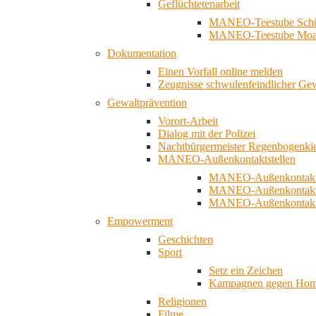
Geflüchtetenarbeit
MANEO-Teestube Schö
MANEO-Teestube Moa
Dokumentation
Einen Vorfall online melden
Zeugnisse schwulenfeindlicher Ge
Gewaltprävention
Vorort-Arbeit
Dialog mit der Polizei
Nachtbürgermeister Regenbogenki
MANEO-Außenkontaktstellen
MANEO-Außenkontakts
MANEO-Außenkontakts
MANEO-Außenkontaktst
Empowerment
Geschichten
Sport
Setz ein Zeichen
Kampagnen gegen Homo
Religionen
Filme