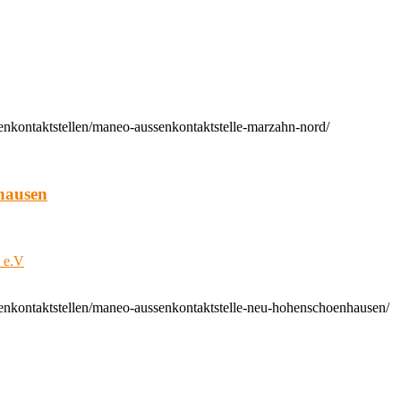
enkontaktstellen/maneo-aussenkontaktstelle-marzahn-nord/
hausen
t e.V
enkontaktstellen/maneo-aussenkontaktstelle-neu-hohenschoenhausen/