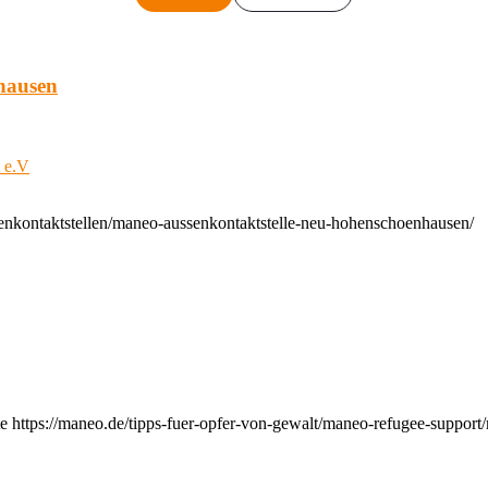
hausen
t e.V
enkontaktstellen/maneo-aussenkontaktstelle-neu-hohenschoenhausen/
e https://maneo.de/tipps-fuer-opfer-von-gewalt/maneo-refugee-support