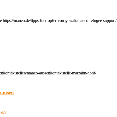
e https://maneo.de/tipps-fuer-opfer-von-gewalt/maneo-refugee-support
enkontaktstellen/maneo-aussenkontaktstelle-marzahn-nord/
hausen
t e.V