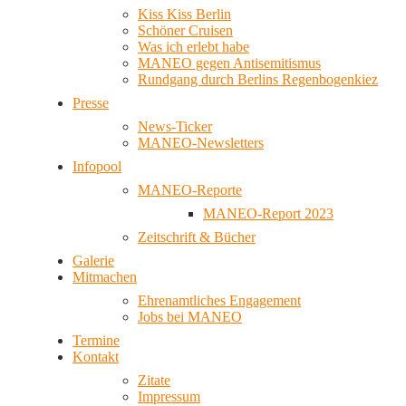
Kiss Kiss Berlin
Schöner Cruisen
Was ich erlebt habe
MANEO gegen Antisemitismus
Rundgang durch Berlins Regenbogenkiez
Presse
News-Ticker
MANEO-Newsletters
Infopool
MANEO-Reporte
MANEO-Report 2023
Zeitschrift & Bücher
Galerie
Mitmachen
Ehrenamtliches Engagement
Jobs bei MANEO
Termine
Kontakt
Zitate
Impressum