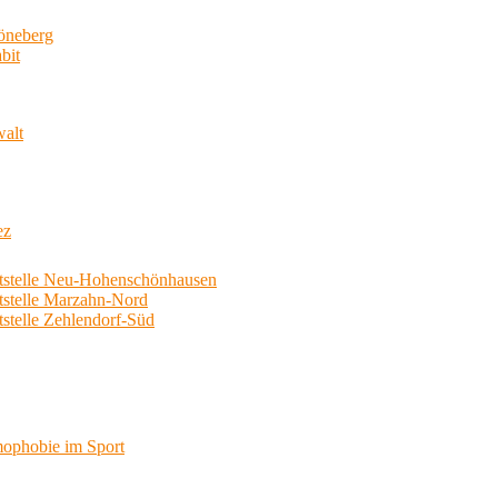
neberg
bit
walt
ez
telle Neu-Hohenschönhausen
telle Marzahn-Nord
elle Zehlendorf-Süd
phobie im Sport