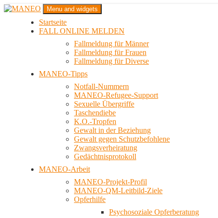
Zum
Menu and widgets
Inhalt
Startseite
springen
Das schwule Anti-Gewalt-Projekt in Berlin
FALL ONLINE MELDEN
MANEO
Fallmeldung für Männer
Fallmeldung für Frauen
Fallmeldung für Diverse
MANEO-Tipps
Notfall-Nummern
MANEO-Refugee-Support
Sexuelle Übergriffe
Taschendiebe
K.O.-Tropfen
Gewalt in der Beziehung
Gewalt gegen Schutzbefohlene
Zwangsverheiratung
Gedächtnisprotokoll
MANEO-Arbeit
MANEO-Projekt-Profil
MANEO-QM-Leitbild-Ziele
Opferhilfe
Psychosoziale Opferberatung