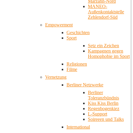
Marzahn-Nord
MANEO-
Außenkontaktstelle
Zehlendorf-Süd
Empowerment
Geschichten
Sport
Setz ein Zeichen
Kampagnen gegen
Homophobie im Sport
Religionen
Filme
Vernetzung
Berliner Netzwerke
Berliner
Toleranzbündnis
Kiss Kiss Berlin
Regenbogenkiez
L-Support
Soireeen und Talks
International