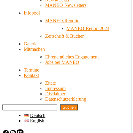
MANEO-Newsletters
Infopool
MANEO-Reporte
MANEO-Report 2023
Zeitschrift & Bücher
Galerie
Mitmachen
Ehrenamtliches Engagement
Jobs bei MANEO
Termine
Kontakt
Zitate
Impressum
Disclaimer
Datenschutzerklärung
Suchen
Deutsch
English
Facebook
Instagram
Mastodon