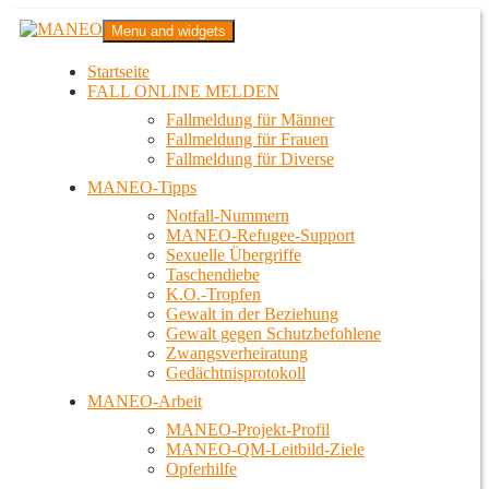
Zum
MANEO
Menu and widgets
Inhalt
Das schwule Anti-Gewalt-Projekt in Berlin
springen
Startseite
FALL ONLINE MELDEN
Fallmeldung für Männer
Fallmeldung für Frauen
Fallmeldung für Diverse
MANEO-Tipps
Notfall-Nummern
MANEO-Refugee-Support
Sexuelle Übergriffe
Taschendiebe
K.O.-Tropfen
Gewalt in der Beziehung
Gewalt gegen Schutzbefohlene
Zwangsverheiratung
Gedächtnisprotokoll
MANEO-Arbeit
MANEO-Projekt-Profil
MANEO-QM-Leitbild-Ziele
Opferhilfe