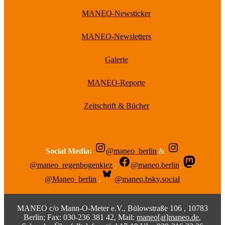
MANEO-Newsticker
MANEO-Newsletters
Galerie
MANEO-Reporte
Zeitschrift & Bücher
Social Media:
@maneo_berlin
&
@maneo_regenbogenkiez
;
@maneo.berlin
;
@Maneo_berlin
;
@maneo.bsky.social
MANEO c/o Mann-O-Meter e.V., Bülowstraße 106 , 10783
Berlin; Fax: 030-236 381 42, Mail:
maneo[at]maneo.de
,