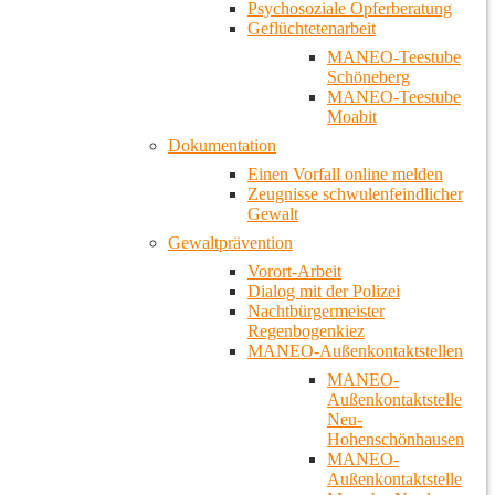
Psychosoziale Opferberatung
Geflüchtetenarbeit
MANEO-Teestube
Schöneberg
MANEO-Teestube
Moabit
Dokumentation
Einen Vorfall online melden
Zeugnisse schwulenfeindlicher
Gewalt
Gewaltprävention
Vorort-Arbeit
Dialog mit der Polizei
Nachtbürgermeister
Regenbogenkiez
MANEO-Außenkontaktstellen
MANEO-
Außenkontaktstelle
Neu-
Hohenschönhausen
MANEO-
Außenkontaktstelle