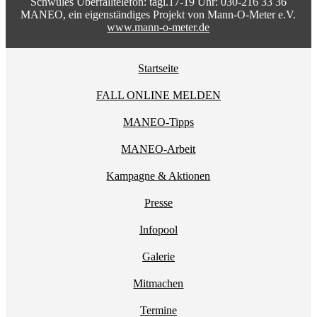
Schwules Überfalltelefon: tägl.17-19 Uhr: 030-216 33 36
MANEO, ein eigenständiges Projekt von Mann-O-Meter e.V.
www.mann-o-meter.de
Startseite
FALL ONLINE MELDEN
MANEO-Tipps
MANEO-Arbeit
Kampagne & Aktionen
Presse
Infopool
Galerie
Mitmachen
Termine