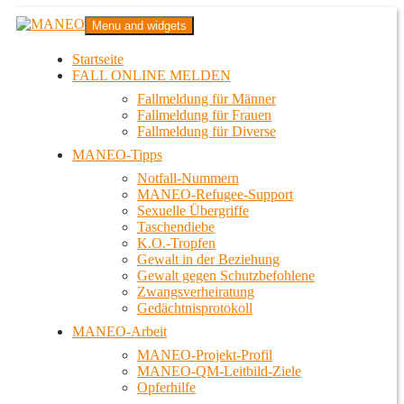
Zum
MANEO
Menu and widgets
Inhalt
Das schwule Anti-Gewalt-Projekt in Berlin
springen
Startseite
FALL ONLINE MELDEN
Fallmeldung für Männer
Fallmeldung für Frauen
Fallmeldung für Diverse
MANEO-Tipps
Notfall-Nummern
MANEO-Refugee-Support
Sexuelle Übergriffe
Taschendiebe
K.O.-Tropfen
Gewalt in der Beziehung
Gewalt gegen Schutzbefohlene
Zwangsverheiratung
Gedächtnisprotokoll
MANEO-Arbeit
MANEO-Projekt-Profil
MANEO-QM-Leitbild-Ziele
Opferhilfe