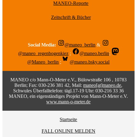
MANEO-Reporte
Zeitschrift & Bücher
Social Media:
@maneo_berlin
&
@maneo_regenbogenkiez
;
@maneo.berlin
;
@Maneo_berlin
;
@maneo.bsky.social
MANEO c/o Mann-O-Meter e.V., Bülowstraße 106 , 10783
Berlin; Fax: 030-236 381 42, Mail:
maneo[at]maneo.de
,
Schwules Überfalltelefon: tägl.17-19 Uhr: 030-216 33 36
MANEO, ein eigenständiges Projekt von Mann-O-Meter e.V.
www.mann-o-meter.de
Startseite
FALL ONLINE MELDEN