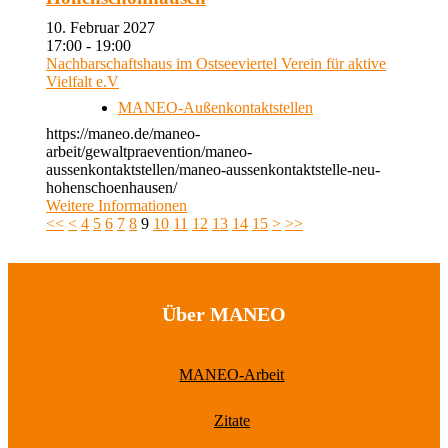
10. Februar 2027
17:00 - 19:00
Nachbarschaftshaus im Ostseeviertel Verein für aktive
Vielfalt e.V
MANEO-Außenkontaktstellen
https://maneo.de/maneo-
arbeit/gewaltpraevention/maneo-
aussenkontaktstellen/maneo-aussenkontaktstelle-neu-
hohenschoenhausen/
Weitere Informationen
<<
<
4
5
6
7
8
9
10
11
12
13
14
15
>
>>
Über MANEO
MANEO-Arbeit
Zitate