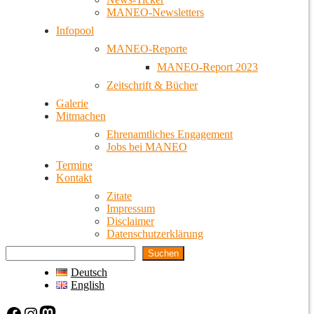
MANEO-Newsletters
Infopool
MANEO-Reporte
MANEO-Report 2023
Zeitschrift & Bücher
Galerie
Mitmachen
Ehrenamtliches Engagement
Jobs bei MANEO
Termine
Kontakt
Zitate
Impressum
Disclaimer
Datenschutzerklärung
Suchen
Deutsch
English
Facebook
Instagram
Mastodon