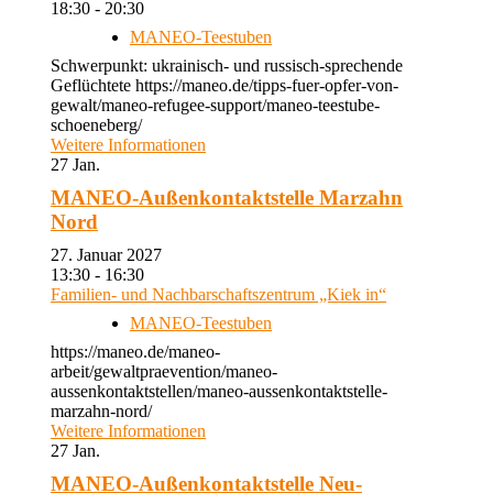
18:30 - 20:30
MANEO-Teestuben
Schwerpunkt: ukrainisch- und russisch-sprechende
Geflüchtete https://maneo.de/tipps-fuer-opfer-von-
gewalt/maneo-refugee-support/maneo-teestube-
schoeneberg/
Weitere Informationen
27
Jan.
MANEO-Außenkontaktstelle Marzahn
Nord
27. Januar 2027
13:30 - 16:30
Familien- und Nachbarschaftszentrum „Kiek in“
MANEO-Teestuben
https://maneo.de/maneo-
arbeit/gewaltpraevention/maneo-
aussenkontaktstellen/maneo-aussenkontaktstelle-
marzahn-nord/
Weitere Informationen
27
Jan.
MANEO-Außenkontaktstelle Neu-