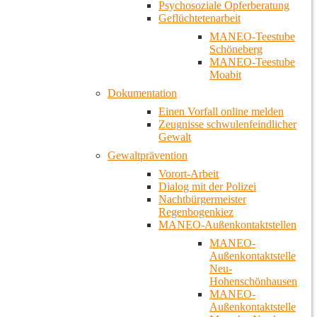
Psychosoziale Opferberatung
Geflüchtetenarbeit
MANEO-Teestube
Schöneberg
MANEO-Teestube
Moabit
Dokumentation
Einen Vorfall online melden
Zeugnisse schwulenfeindlicher
Gewalt
Gewaltprävention
Vorort-Arbeit
Dialog mit der Polizei
Nachtbürgermeister
Regenbogenkiez
MANEO-Außenkontaktstellen
MANEO-
Außenkontaktstelle
Neu-
Hohenschönhausen
MANEO-
Außenkontaktstelle