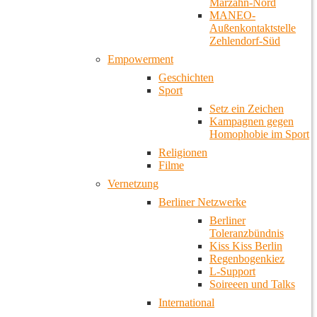
Marzahn-Nord
MANEO-
Außenkontaktstelle
Zehlendorf-Süd
Empowerment
Geschichten
Sport
Setz ein Zeichen
Kampagnen gegen
Homophobie im Sport
Religionen
Filme
Vernetzung
Berliner Netzwerke
Berliner
Toleranzbündnis
Kiss Kiss Berlin
Regenbogenkiez
L-Support
Soireeen und Talks
International