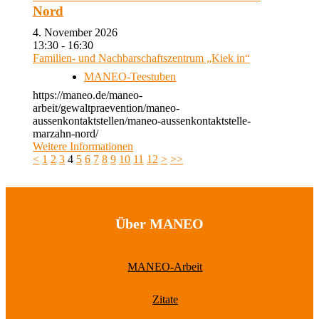
Nord
4. November 2026
13:30 - 16:30
Familien- und Nachbarschaftszentrum „Kiek in“
MANEO-Teestuben
https://maneo.de/maneo-
arbeit/gewaltpraevention/maneo-
aussenkontaktstellen/maneo-aussenkontaktstelle-
marzahn-nord/
Weitere Informationen
<
1
2
3
4
5
6
7
8
9
10
11
12
>
>>
Über MANEO
MANEO-Arbeit
Zitate