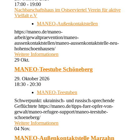
17:00 - 19:00
Nachbarschaftshaus im Ostseeviertel Verein für aktive
Vielfalt e.V
MANEO-Außenkontaktstellen
https://maneo.de/maneo-
arbeit/gewaltpraevention/maneo-
aussenkontaktstellen/maneo-aussenkontaktstelle-neu-
hohenschoenhausen/
Weitere Informationen
29
Okt.
MANEO-Teestube Schöneberg
29. Oktober 2026
18:30 - 20:30
MANEO-Teestuben
Schwerpunkt: ukrainisch- und russisch-sprechende
Geflüchtete https://maneo.de/tipps-fuer-opfer-von-
gewalt/maneo-refugee-support/maneo-teestube-
schoeneberg/
Weitere Informationen
04
Nov.
MANEO-Außenkontaktstelle Marzahn