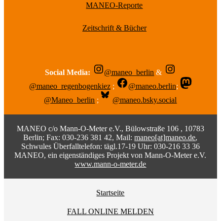
MANEO-Reporte
Zeitschrift & Bücher
Social Media:
@maneo_berlin
&
@maneo_regenbogenkiez
;
@maneo.berlin
;
@Maneo_berlin
;
@maneo.bsky.social
MANEO c/o Mann-O-Meter e.V., Bülowstraße 106 , 10783
Berlin; Fax: 030-236 381 42, Mail:
maneo[at]maneo.de
,
Schwules Überfalltelefon: tägl.17-19 Uhr: 030-216 33 36
MANEO, ein eigenständiges Projekt von Mann-O-Meter e.V.
www.mann-o-meter.de
Startseite
FALL ONLINE MELDEN