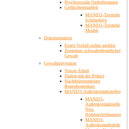
Psychosoziale Opferberatung
Geflüchtetenarbeit
MANEO-Teestube
Schöneberg
MANEO-Teestube
Moabit
Dokumentation
Einen Vorfall online melden
Zeugnisse schwulenfeindlicher
Gewalt
Gewaltprävention
Vorort-Arbeit
Dialog mit der Polizei
Nachtbürgermeister
Regenbogenkiez
MANEO-Außenkontaktstellen
MANEO-
Außenkontaktstelle
Neu-
Hohenschönhausen
MANEO-
Außenkontaktstelle