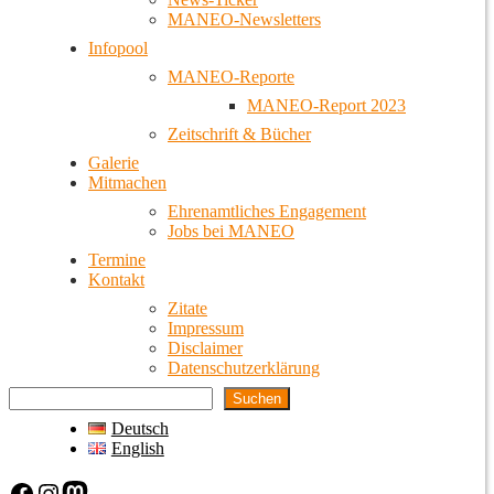
MANEO-Newsletters
Infopool
MANEO-Reporte
MANEO-Report 2023
Zeitschrift & Bücher
Galerie
Mitmachen
Ehrenamtliches Engagement
Jobs bei MANEO
Termine
Kontakt
Zitate
Impressum
Disclaimer
Datenschutzerklärung
Suchen
Deutsch
English
Facebook
Instagram
Mastodon