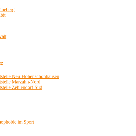
neberg
bit
walt
ez
telle Neu-Hohenschönhausen
telle Marzahn-Nord
elle Zehlendorf-Süd
phobie im Sport