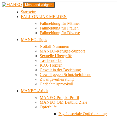
Zum
Menu and widgets
Inhalt
Startseite
springen
Das schwule Anti-Gewalt-Projekt in Berlin
FALL ONLINE MELDEN
MANEO
Fallmeldung für Männer
Fallmeldung für Frauen
Fallmeldung für Diverse
MANEO-Tipps
Notfall-Nummern
MANEO-Refugee-Support
Sexuelle Übergriffe
Taschendiebe
K.O.-Tropfen
Gewalt in der Beziehung
Gewalt gegen Schutzbefohlene
Zwangsverheiratung
Gedächtnisprotokoll
MANEO-Arbeit
MANEO-Projekt-Profil
MANEO-QM-Leitbild-Ziele
Opferhilfe
Psychosoziale Opferberatung