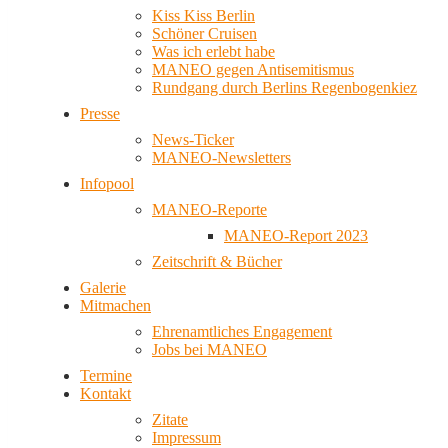
Kiss Kiss Berlin
Schöner Cruisen
Was ich erlebt habe
MANEO gegen Antisemitismus
Rundgang durch Berlins Regenbogenkiez
Presse
News-Ticker
MANEO-Newsletters
Infopool
MANEO-Reporte
MANEO-Report 2023
Zeitschrift & Bücher
Galerie
Mitmachen
Ehrenamtliches Engagement
Jobs bei MANEO
Termine
Kontakt
Zitate
Impressum