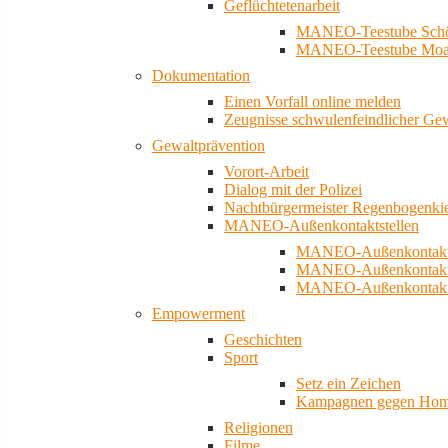
Geflüchtetenarbeit
MANEO-Teestube Schö
MANEO-Teestube Moa
Dokumentation
Einen Vorfall online melden
Zeugnisse schwulenfeindlicher Ge
Gewaltprävention
Vorort-Arbeit
Dialog mit der Polizei
Nachtbürgermeister Regenbogenki
MANEO-Außenkontaktstellen
MANEO-Außenkontakts
MANEO-Außenkontakts
MANEO-Außenkontaktst
Empowerment
Geschichten
Sport
Setz ein Zeichen
Kampagnen gegen Homo
Religionen
Filme