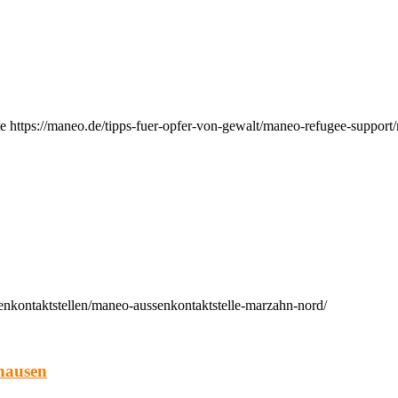
e https://maneo.de/tipps-fuer-opfer-von-gewalt/maneo-refugee-support
enkontaktstellen/maneo-aussenkontaktstelle-marzahn-nord/
hausen