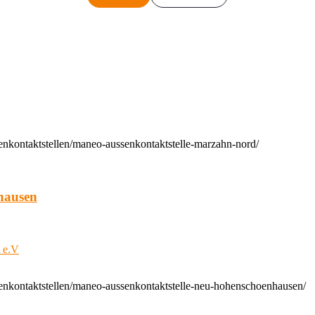
enkontaktstellen/maneo-aussenkontaktstelle-marzahn-nord/
hausen
t e.V
enkontaktstellen/maneo-aussenkontaktstelle-neu-hohenschoenhausen/