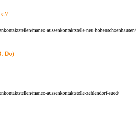
t e.V
enkontaktstellen/maneo-aussenkontaktstelle-neu-hohenschoenhausen/
. Do)
nkontaktstellen/maneo-aussenkontaktstelle-zehlendorf-sued/