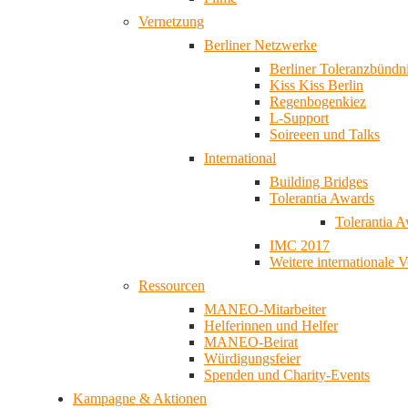
Vernetzung
Berliner Netzwerke
Berliner Toleranzbündn
Kiss Kiss Berlin
Regenbogenkiez
L-Support
Soireeen und Talks
International
Building Bridges
Tolerantia Awards
Tolerantia 
IMC 2017
Weitere internationale 
Ressourcen
MANEO-Mitarbeiter
Helferinnen und Helfer
MANEO-Beirat
Würdigungsfeier
Spenden und Charity-Events
Kampagne & Aktionen