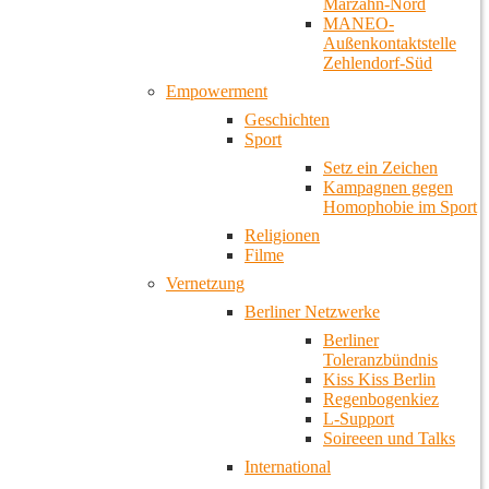
Marzahn-Nord
MANEO-
Außenkontaktstelle
Zehlendorf-Süd
Empowerment
Geschichten
Sport
Setz ein Zeichen
Kampagnen gegen
Homophobie im Sport
Religionen
Filme
Vernetzung
Berliner Netzwerke
Berliner
Toleranzbündnis
Kiss Kiss Berlin
Regenbogenkiez
L-Support
Soireeen und Talks
International