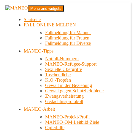
Zum
MANEO
Menu and widgets
Inhalt
Das schwule Anti-Gewalt-Projekt in Berlin
springen
Startseite
FALL ONLINE MELDEN
Fallmeldung für Männer
Fallmeldung für Frauen
Fallmeldung für Diverse
MANEO-Tipps
Notfall-Nummern
MANEO-Refugee-Support
Sexuelle Übergriffe
Taschendiebe
K.O.-Tropfen
Gewalt in der Beziehung
Gewalt gegen Schutzbefohlene
Zwangsverheiratung
Gedächtnisprotokoll
MANEO-Arbeit
MANEO-Projekt-Profil
MANEO-QM-Leitbild-Ziele
Opferhilfe