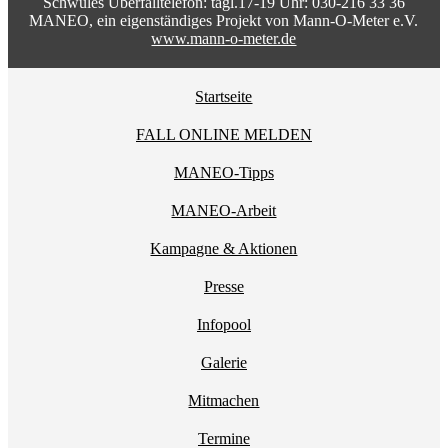
Schwules Überfalltelefon: tägl.17-19 Uhr: 030-216 33 36
MANEO, ein eigenständiges Projekt von Mann-O-Meter e.V.
www.mann-o-meter.de
Startseite
FALL ONLINE MELDEN
MANEO-Tipps
MANEO-Arbeit
Kampagne & Aktionen
Presse
Infopool
Galerie
Mitmachen
Termine