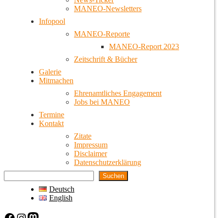
MANEO-Newsletters
Infopool
MANEO-Reporte
MANEO-Report 2023
Zeitschrift & Bücher
Galerie
Mitmachen
Ehrenamtliches Engagement
Jobs bei MANEO
Termine
Kontakt
Zitate
Impressum
Disclaimer
Datenschutzerklärung
Suchen
Deutsch
English
Facebook
Instagram
Mastodon