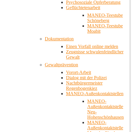
Psychosoziale Opferberatung
Geflüchtetenarbeit
MANEO-Teestube
Schöneberg
MANEO-Teestube
Moabit
Dokumentation
Einen Vorfall online melden
Zeugnisse schwulenfeindlicher
Gewalt
Gewaltprävention
Vorort-Arbeit
Dialog mit der Polizei
Nachtbürgermeister
Regenbogenkiez
MANEO-Außenkontaktstellen
MANEO-
Außenkontaktstelle
Neu-
Hohenschönhausen
MANEO-
Außenkontaktstelle