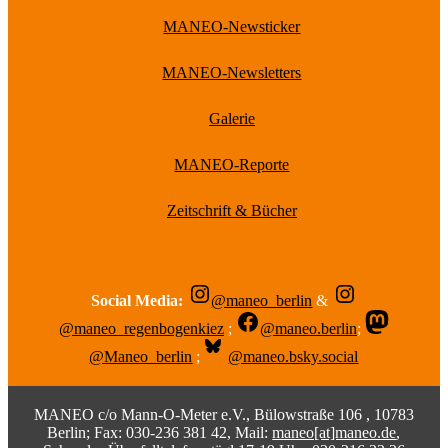
MANEO-Newsticker
MANEO-Newsletters
Galerie
MANEO-Reporte
Zeitschrift & Bücher
Social Media:
@maneo_berlin
&
@maneo_regenbogenkiez
;
@maneo.berlin
;
@Maneo_berlin
;
@maneo.bsky.social
MANEO c/o Mann-O-Meter e.V., Bülowstraße 106 , 10783
Berlin; Fax: 030-236 381 42, Mail:
maneo[at]maneo.de
,