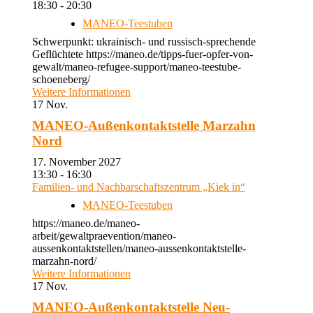
18:30 - 20:30
MANEO-Teestuben
Schwerpunkt: ukrainisch- und russisch-sprechende
Geflüchtete https://maneo.de/tipps-fuer-opfer-von-
gewalt/maneo-refugee-support/maneo-teestube-
schoeneberg/
Weitere Informationen
17
Nov.
MANEO-Außenkontaktstelle Marzahn
Nord
17. November 2027
13:30 - 16:30
Familien- und Nachbarschaftszentrum „Kiek in“
MANEO-Teestuben
https://maneo.de/maneo-
arbeit/gewaltpraevention/maneo-
aussenkontaktstellen/maneo-aussenkontaktstelle-
marzahn-nord/
Weitere Informationen
17
Nov.
MANEO-Außenkontaktstelle Neu-