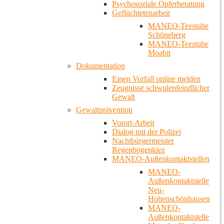
Psychosoziale Opferberatung
Geflüchtetenarbeit
MANEO-Teestube
Schöneberg
MANEO-Teestube
Moabit
Dokumentation
Einen Vorfall online melden
Zeugnisse schwulenfeindlicher
Gewalt
Gewaltprävention
Vorort-Arbeit
Dialog mit der Polizei
Nachtbürgermeister
Regenbogenkiez
MANEO-Außenkontaktstellen
MANEO-
Außenkontaktstelle
Neu-
Hohenschönhausen
MANEO-
Außenkontaktstelle