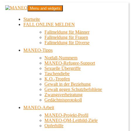
Zum
MANEO
Menu and widgets
Inhalt
Das schwule Anti-Gewalt-Projekt in Berlin
springen
Startseite
FALL ONLINE MELDEN
Fallmeldung für Männer
Fallmeldung für Frauen
Fallmeldung für Diverse
MANEO-Tipps
Notfall-Nummern
MANEO-Refugee-Support
Sexuelle Übergriffe
Taschendiebe
K.O.-Tropfen
Gewalt in der Beziehung
Gewalt gegen Schutzbefohlene
Zwangsverheiratung
Gedächtnisprotokoll
MANEO-Arbeit
MANEO-Projekt-Profil
MANEO-QM-Leitbild-Ziele
Opferhilfe