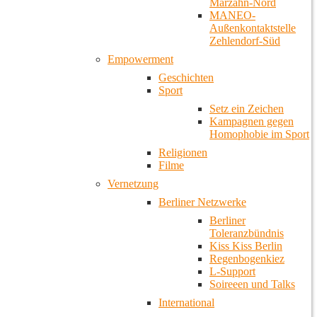
Marzahn-Nord
MANEO-
Außenkontaktstelle
Zehlendorf-Süd
Empowerment
Geschichten
Sport
Setz ein Zeichen
Kampagnen gegen
Homophobie im Sport
Religionen
Filme
Vernetzung
Berliner Netzwerke
Berliner
Toleranzbündnis
Kiss Kiss Berlin
Regenbogenkiez
L-Support
Soireeen und Talks
International