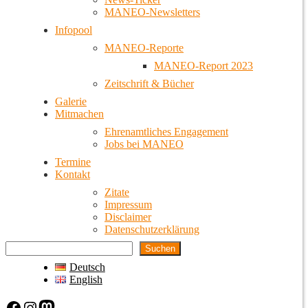
MANEO-Newsletters
Infopool
MANEO-Reporte
MANEO-Report 2023
Zeitschrift & Bücher
Galerie
Mitmachen
Ehrenamtliches Engagement
Jobs bei MANEO
Termine
Kontakt
Zitate
Impressum
Disclaimer
Datenschutzerklärung
Suchen
Deutsch
English
Facebook
Instagram
Mastodon