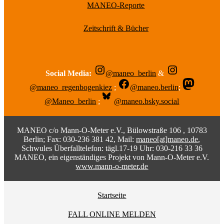
MANEO-Reporte
Zeitschrift & Bücher
Social Media:
@maneo_berlin
&
@maneo_regenbogenkiez
;
@maneo.berlin
;
@Maneo_berlin
;
@maneo.bsky.social
MANEO c/o Mann-O-Meter e.V., Bülowstraße 106 , 10783
Berlin; Fax: 030-236 381 42, Mail:
maneo[at]maneo.de
,
Schwules Überfalltelefon: tägl.17-19 Uhr: 030-216 33 36
MANEO, ein eigenständiges Projekt von Mann-O-Meter e.V.
www.mann-o-meter.de
Startseite
FALL ONLINE MELDEN