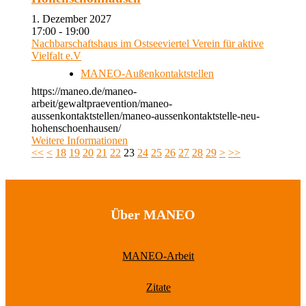
1. Dezember 2027
17:00 - 19:00
Nachbarschaftshaus im Ostseeviertel Verein für aktive
Vielfalt e.V
MANEO-Außenkontaktstellen
https://maneo.de/maneo-
arbeit/gewaltpraevention/maneo-
aussenkontaktstellen/maneo-aussenkontaktstelle-neu-
hohenschoenhausen/
Weitere Informationen
<<
<
18
19
20
21
22
23
24
25
26
27
28
29
>
>>
Über MANEO
MANEO-Arbeit
Zitate