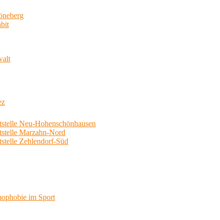
neberg
bit
walt
ez
telle Neu-Hohenschönhausen
telle Marzahn-Nord
elle Zehlendorf-Süd
phobie im Sport