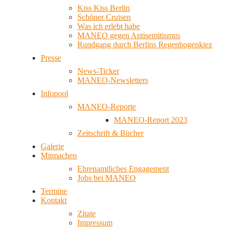
Kiss Kiss Berlin
Schöner Cruisen
Was ich erlebt habe
MANEO gegen Antisemitismus
Rundgang durch Berlins Regenbogenkiez
Presse
News-Ticker
MANEO-Newsletters
Infopool
MANEO-Reporte
MANEO-Report 2023
Zeitschrift & Bücher
Galerie
Mitmachen
Ehrenamtliches Engagement
Jobs bei MANEO
Termine
Kontakt
Zitate
Impressum