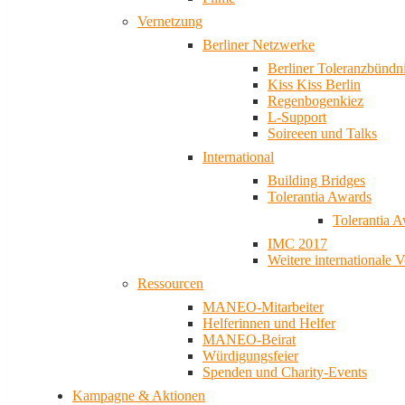
Vernetzung
Berliner Netzwerke
Berliner Toleranzbündn
Kiss Kiss Berlin
Regenbogenkiez
L-Support
Soireeen und Talks
International
Building Bridges
Tolerantia Awards
Tolerantia 
IMC 2017
Weitere internationale 
Ressourcen
MANEO-Mitarbeiter
Helferinnen und Helfer
MANEO-Beirat
Würdigungsfeier
Spenden und Charity-Events
Kampagne & Aktionen