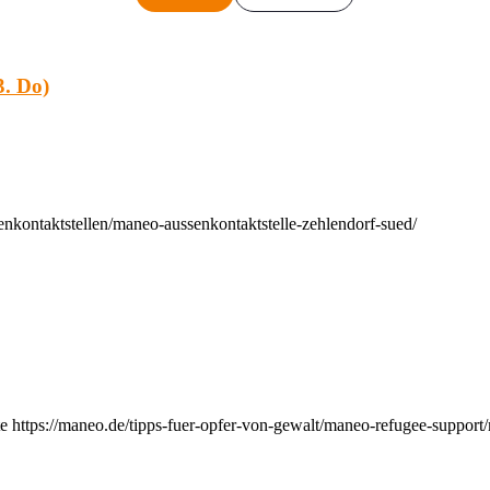
. Do)
nkontaktstellen/maneo-aussenkontaktstelle-zehlendorf-sued/
e https://maneo.de/tipps-fuer-opfer-von-gewalt/maneo-refugee-support