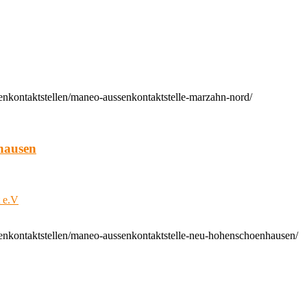
enkontaktstellen/maneo-aussenkontaktstelle-marzahn-nord/
hausen
t e.V
enkontaktstellen/maneo-aussenkontaktstelle-neu-hohenschoenhausen/