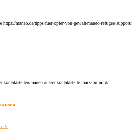
e https://maneo.de/tipps-fuer-opfer-von-gewalt/maneo-refugee-support
enkontaktstellen/maneo-aussenkontaktstelle-marzahn-nord/
hausen
t e.V