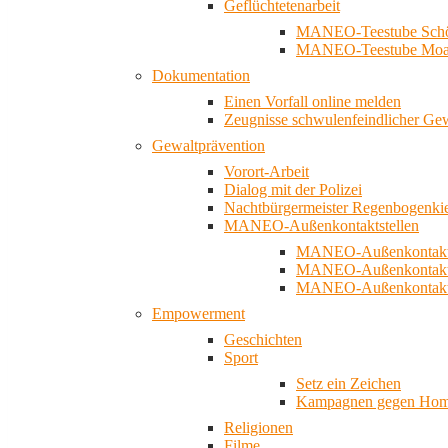
Geflüchtetenarbeit
MANEO-Teestube Schö
MANEO-Teestube Moa
Dokumentation
Einen Vorfall online melden
Zeugnisse schwulenfeindlicher Ge
Gewaltprävention
Vorort-Arbeit
Dialog mit der Polizei
Nachtbürgermeister Regenbogenki
MANEO-Außenkontaktstellen
MANEO-Außenkontakts
MANEO-Außenkontakts
MANEO-Außenkontaktst
Empowerment
Geschichten
Sport
Setz ein Zeichen
Kampagnen gegen Homo
Religionen
Filme