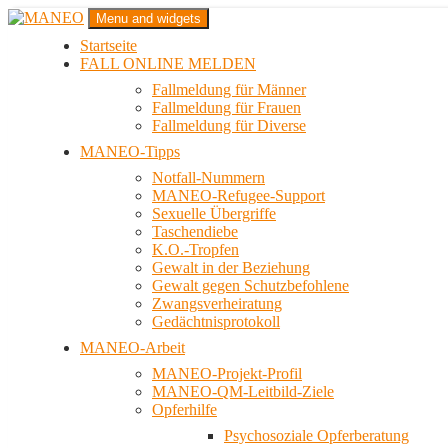
Zum
Menu and widgets
Inhalt
Startseite
springen
Das schwule Anti-Gewalt-Projekt in Berlin
FALL ONLINE MELDEN
MANEO
Fallmeldung für Männer
Fallmeldung für Frauen
Fallmeldung für Diverse
MANEO-Tipps
Notfall-Nummern
MANEO-Refugee-Support
Sexuelle Übergriffe
Taschendiebe
K.O.-Tropfen
Gewalt in der Beziehung
Gewalt gegen Schutzbefohlene
Zwangsverheiratung
Gedächtnisprotokoll
MANEO-Arbeit
MANEO-Projekt-Profil
MANEO-QM-Leitbild-Ziele
Opferhilfe
Psychosoziale Opferberatung