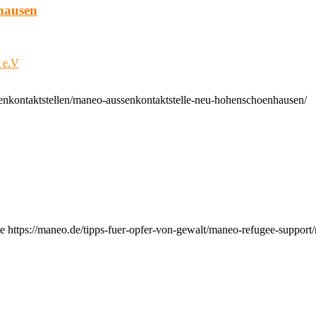
hausen
t e.V
enkontaktstellen/maneo-aussenkontaktstelle-neu-hohenschoenhausen/
e https://maneo.de/tipps-fuer-opfer-von-gewalt/maneo-refugee-support