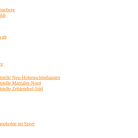
neberg
bit
walt
ez
telle Neu-Hohenschönhausen
telle Marzahn-Nord
elle Zehlendorf-Süd
phobie im Sport