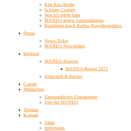
Kiss Kiss Berlin
Schöner Cruisen
Was ich erlebt habe
MANEO gegen Antisemitismus
Rundgang durch Berlins Regenbogenkiez
Presse
News-Ticker
MANEO-Newsletters
Infopool
MANEO-Reporte
MANEO-Report 2023
Zeitschrift & Bücher
Galerie
Mitmachen
Ehrenamtliches Engagement
Jobs bei MANEO
Termine
Kontakt
Zitate
Impressum