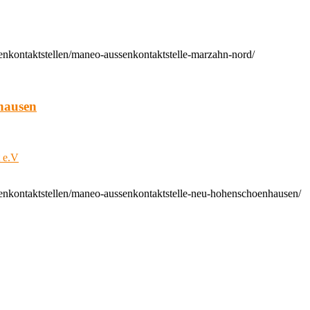
enkontaktstellen/maneo-aussenkontaktstelle-marzahn-nord/
hausen
t e.V
enkontaktstellen/maneo-aussenkontaktstelle-neu-hohenschoenhausen/