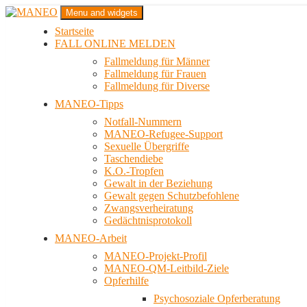
Zum
Menu and widgets
Inhalt
Startseite
springen
Das schwule Anti-Gewalt-Projekt in Berlin
FALL ONLINE MELDEN
MANEO
Fallmeldung für Männer
Fallmeldung für Frauen
Fallmeldung für Diverse
MANEO-Tipps
Notfall-Nummern
MANEO-Refugee-Support
Sexuelle Übergriffe
Taschendiebe
K.O.-Tropfen
Gewalt in der Beziehung
Gewalt gegen Schutzbefohlene
Zwangsverheiratung
Gedächtnisprotokoll
MANEO-Arbeit
MANEO-Projekt-Profil
MANEO-QM-Leitbild-Ziele
Opferhilfe
Psychosoziale Opferberatung