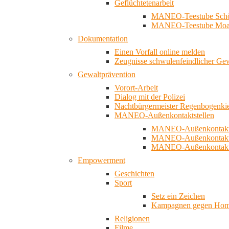
Geflüchtetenarbeit
MANEO-Teestube Schö
MANEO-Teestube Moa
Dokumentation
Einen Vorfall online melden
Zeugnisse schwulenfeindlicher Ge
Gewaltprävention
Vorort-Arbeit
Dialog mit der Polizei
Nachtbürgermeister Regenbogenki
MANEO-Außenkontaktstellen
MANEO-Außenkontakts
MANEO-Außenkontakts
MANEO-Außenkontaktst
Empowerment
Geschichten
Sport
Setz ein Zeichen
Kampagnen gegen Homo
Religionen
Filme