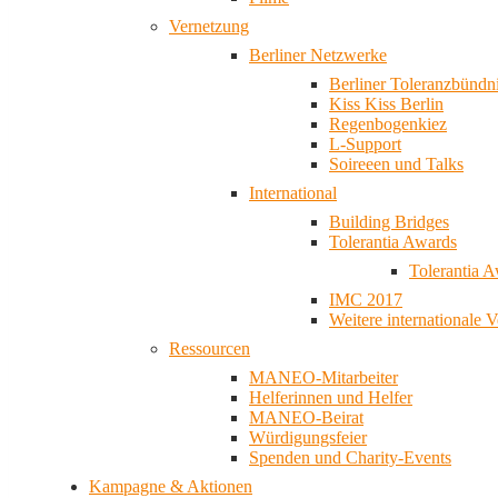
Vernetzung
Berliner Netzwerke
Berliner Toleranzbündn
Kiss Kiss Berlin
Regenbogenkiez
L-Support
Soireeen und Talks
International
Building Bridges
Tolerantia Awards
Tolerantia 
IMC 2017
Weitere internationale 
Ressourcen
MANEO-Mitarbeiter
Helferinnen und Helfer
MANEO-Beirat
Würdigungsfeier
Spenden und Charity-Events
Kampagne & Aktionen