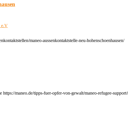
hausen
t e.V
enkontaktstellen/maneo-aussenkontaktstelle-neu-hohenschoenhausen/
e https://maneo.de/tipps-fuer-opfer-von-gewalt/maneo-refugee-support