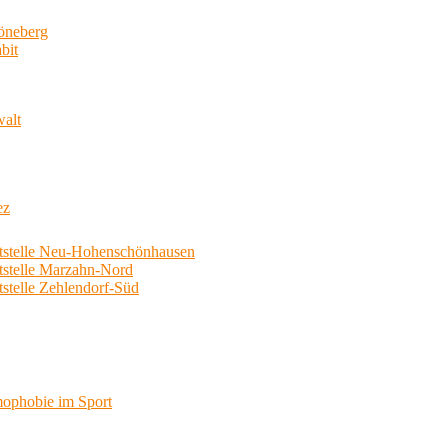
neberg
bit
walt
ez
telle Neu-Hohenschönhausen
telle Marzahn-Nord
elle Zehlendorf-Süd
phobie im Sport