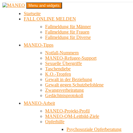
Zum
Menu and widgets
Inhalt
Startseite
springen
Das schwule Anti-Gewalt-Projekt in Berlin
FALL ONLINE MELDEN
MANEO
Fallmeldung für Männer
Fallmeldung für Frauen
Fallmeldung für Diverse
MANEO-Tipps
Notfall-Nummern
MANEO-Refugee-Support
Sexuelle Übergriffe
Taschendiebe
K.O.-Tropfen
Gewalt in der Beziehung
Gewalt gegen Schutzbefohlene
Zwangsverheiratung
Gedächtnisprotokoll
MANEO-Arbeit
MANEO-Projekt-Profil
MANEO-QM-Leitbild-Ziele
Opferhilfe
Psychosoziale Opferberatung