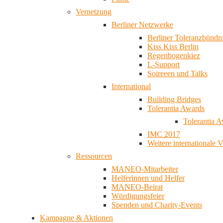
Vernetzung
Berliner Netzwerke
Berliner Toleranzbündn
Kiss Kiss Berlin
Regenbogenkiez
L-Support
Soireeen und Talks
International
Building Bridges
Tolerantia Awards
Tolerantia 
IMC 2017
Weitere internationale 
Ressourcen
MANEO-Mitarbeiter
Helferinnen und Helfer
MANEO-Beirat
Würdigungsfeier
Spenden und Charity-Events
Kampagne & Aktionen