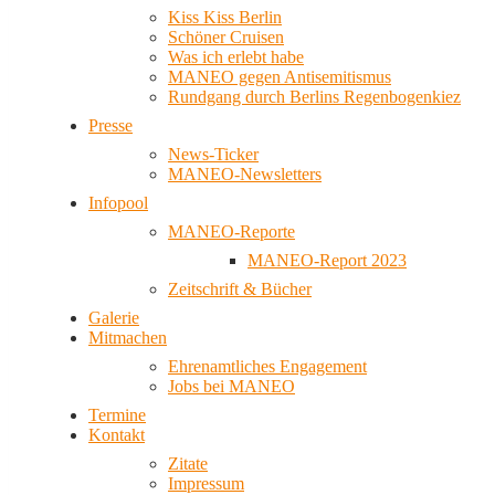
Kiss Kiss Berlin
Schöner Cruisen
Was ich erlebt habe
MANEO gegen Antisemitismus
Rundgang durch Berlins Regenbogenkiez
Presse
News-Ticker
MANEO-Newsletters
Infopool
MANEO-Reporte
MANEO-Report 2023
Zeitschrift & Bücher
Galerie
Mitmachen
Ehrenamtliches Engagement
Jobs bei MANEO
Termine
Kontakt
Zitate
Impressum