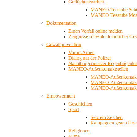
Geflüchtetenarbeit
MANEO-Teestube Schö
MANEO-Teestube Moa
Dokumentation
Einen Vorfall online melden
Zeugnisse schwulenfeindlicher Ge
Gewaltprävention
Vorort-Arbeit
Dialog mit der Polizei
Nachtbürgermeister Regenbogenki
MANEO-Außenkontaktstellen
MANEO-Außenkontakts
MANEO-Außenkontakts
MANEO-Außenkontaktst
Empowerment
Geschichten
Sport
Setz ein Zeichen
Kampagnen gegen Homo
Religionen
Filme