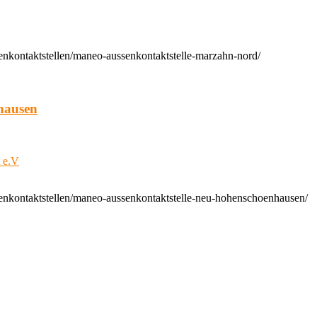
enkontaktstellen/maneo-aussenkontaktstelle-marzahn-nord/
hausen
t e.V
enkontaktstellen/maneo-aussenkontaktstelle-neu-hohenschoenhausen/