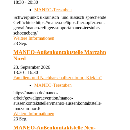
18:30 - 20:30
MANEO-Teestuben
Schwerpunkt: ukrainisch- und russisch-sprechende
Geflüchtete https://maneo.de/tipps-fuer-opfer-von-
gewalt/maneo-refugee-support/maneo-teestube-
schoeneberg/
Weitere Informationen
23
Sep.
MANEO-Außenkontaktstelle Marzahn
Nord
23. September 2026
13:30 - 16:30
Familien- und Nachbarschaftszentrum „Kiek in“
MANEO-Teestuben
https://maneo.de/maneo-
arbeit/gewaltpraevention/maneo-
aussenkontaktstellen/maneo-aussenkontaktstelle-
marzahn-nord/
Weitere Informationen
23
Sep.
MANEO-Außenkontaktstelle Neu-