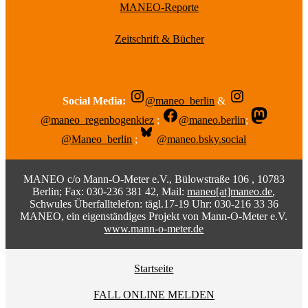
MANEO-Reporte
Zeitschrift & Bücher
Social Media:
@maneo_berlin
&
@maneo_regenbogenkiez
;
@maneo.berlin
;
@Maneo_berlin
;
@maneo.bsky.social
MANEO c/o Mann-O-Meter e.V., Bülowstraße 106 , 10783
Berlin; Fax: 030-236 381 42, Mail:
maneo[at]maneo.de
,
Schwules Überfalltelefon: tägl.17-19 Uhr: 030-216 33 36
MANEO, ein eigenständiges Projekt von Mann-O-Meter e.V.
www.mann-o-meter.de
Startseite
FALL ONLINE MELDEN