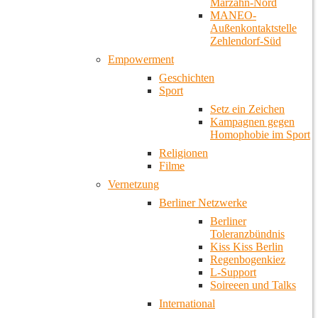
Marzahn-Nord
MANEO-
Außenkontaktstelle
Zehlendorf-Süd
Empowerment
Geschichten
Sport
Setz ein Zeichen
Kampagnen gegen
Homophobie im Sport
Religionen
Filme
Vernetzung
Berliner Netzwerke
Berliner
Toleranzbündnis
Kiss Kiss Berlin
Regenbogenkiez
L-Support
Soireeen und Talks
International