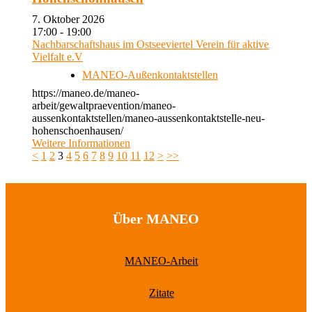
7. Oktober 2026
17:00 - 19:00
Nachbarschaftshaus im Ostseeviertel Verein für aktive
Vielfalt e.V
MANEO-Außenkontaktstellen
https://maneo.de/maneo-
arbeit/gewaltpraevention/maneo-
aussenkontaktstellen/maneo-aussenkontaktstelle-neu-
hohenschoenhausen/
Weitere Informationen
<
1
2
3
4
5
6
7
8
9
10
11
12
>
>>
Über MANEO
MANEO-Arbeit
Zitate