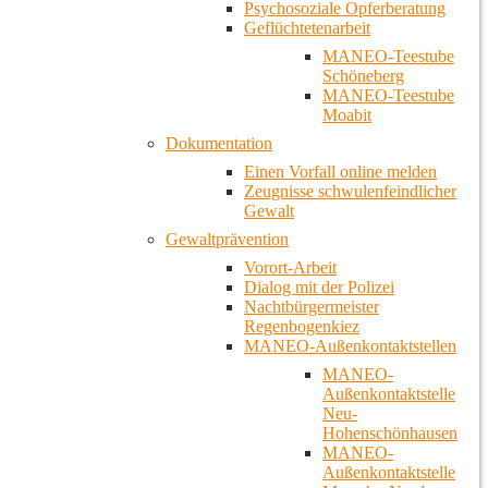
Psychosoziale Opferberatung
Geflüchtetenarbeit
MANEO-Teestube
Schöneberg
MANEO-Teestube
Moabit
Dokumentation
Einen Vorfall online melden
Zeugnisse schwulenfeindlicher
Gewalt
Gewaltprävention
Vorort-Arbeit
Dialog mit der Polizei
Nachtbürgermeister
Regenbogenkiez
MANEO-Außenkontaktstellen
MANEO-
Außenkontaktstelle
Neu-
Hohenschönhausen
MANEO-
Außenkontaktstelle