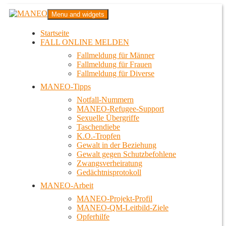
Zum
MANEO
Menu and widgets
Inhalt
Das schwule Anti-Gewalt-Projekt in Berlin
springen
Startseite
FALL ONLINE MELDEN
Fallmeldung für Männer
Fallmeldung für Frauen
Fallmeldung für Diverse
MANEO-Tipps
Notfall-Nummern
MANEO-Refugee-Support
Sexuelle Übergriffe
Taschendiebe
K.O.-Tropfen
Gewalt in der Beziehung
Gewalt gegen Schutzbefohlene
Zwangsverheiratung
Gedächtnisprotokoll
MANEO-Arbeit
MANEO-Projekt-Profil
MANEO-QM-Leitbild-Ziele
Opferhilfe