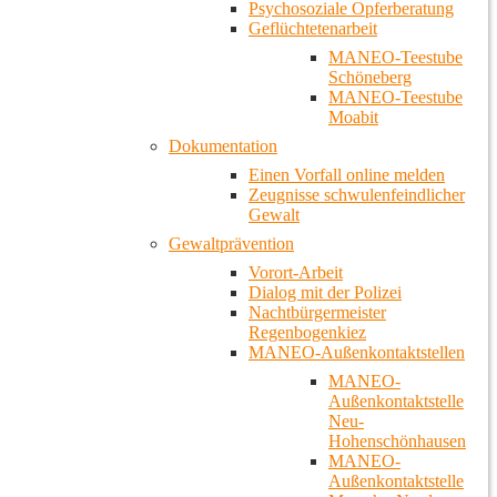
Psychosoziale Opferberatung
Geflüchtetenarbeit
MANEO-Teestube
Schöneberg
MANEO-Teestube
Moabit
Dokumentation
Einen Vorfall online melden
Zeugnisse schwulenfeindlicher
Gewalt
Gewaltprävention
Vorort-Arbeit
Dialog mit der Polizei
Nachtbürgermeister
Regenbogenkiez
MANEO-Außenkontaktstellen
MANEO-
Außenkontaktstelle
Neu-
Hohenschönhausen
MANEO-
Außenkontaktstelle