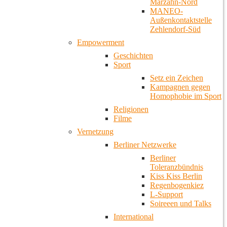
Marzahn-Nord
MANEO-
Außenkontaktstelle
Zehlendorf-Süd
Empowerment
Geschichten
Sport
Setz ein Zeichen
Kampagnen gegen
Homophobie im Sport
Religionen
Filme
Vernetzung
Berliner Netzwerke
Berliner
Toleranzbündnis
Kiss Kiss Berlin
Regenbogenkiez
L-Support
Soireeen und Talks
International