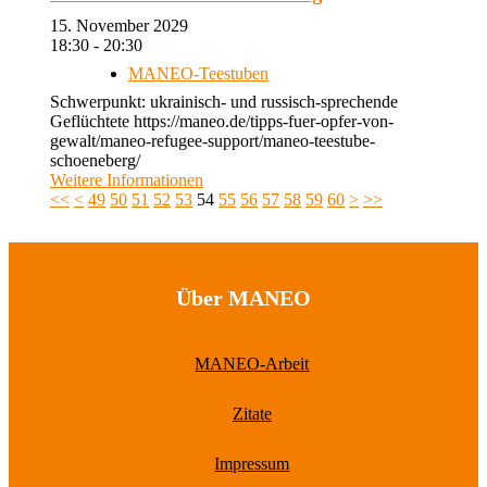
15. November 2029
18:30 - 20:30
MANEO-Teestuben
Schwerpunkt: ukrainisch- und russisch-sprechende
Geflüchtete https://maneo.de/tipps-fuer-opfer-von-
gewalt/maneo-refugee-support/maneo-teestube-
schoeneberg/
Weitere Informationen
<<
<
49
50
51
52
53
54
55
56
57
58
59
60
>
>>
Über MANEO
MANEO-Arbeit
Zitate
Impressum