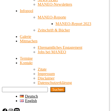
MANEO-Newsletters
Infopool
MANEO-Reporte
MANEO-Report 2023
Zeitschrift & Bücher
Galerie
Mitmachen
Ehrenamtliches Engagement
Jobs bei MANEO
Termine
Kontakt
Zitate
Impressum
Disclaimer
Datenschutzerklärung
Suchen
Deutsch
English
Facebook
Instagram
Mastodon