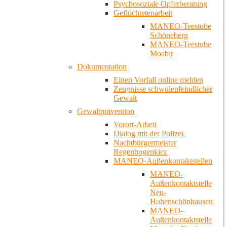
Psychosoziale Opferberatung
Geflüchtetenarbeit
MANEO-Teestube
Schöneberg
MANEO-Teestube
Moabit
Dokumentation
Einen Vorfall online melden
Zeugnisse schwulenfeindlicher
Gewalt
Gewaltprävention
Vorort-Arbeit
Dialog mit der Polizei
Nachtbürgermeister
Regenbogenkiez
MANEO-Außenkontaktstellen
MANEO-
Außenkontaktstelle
Neu-
Hohenschönhausen
MANEO-
Außenkontaktstelle