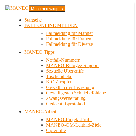
Zum
MANEO
Menu and widgets
Inhalt
Das schwule Anti-Gewalt-Projekt in Berlin
springen
Startseite
FALL ONLINE MELDEN
Fallmeldung für Männer
Fallmeldung für Frauen
Fallmeldung für Diverse
MANEO-Tipps
Notfall-Nummern
MANEO-Refugee-Support
Sexuelle Übergriffe
Taschendiebe
K.O.-Tropfen
Gewalt in der Beziehung
Gewalt gegen Schutzbefohlene
Zwangsverheiratung
Gedächtnisprotokoll
MANEO-Arbeit
MANEO-Projekt-Profil
MANEO-QM-Leitbild-Ziele
Opferhilfe