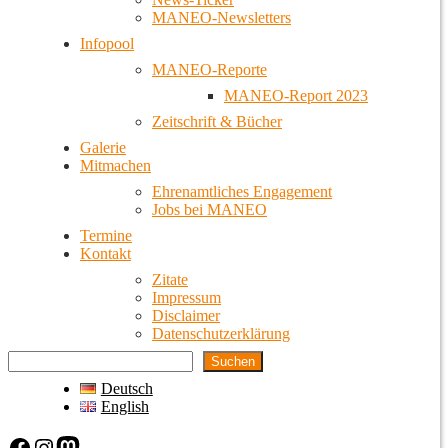
MANEO-Newsletters
Infopool
MANEO-Reporte
MANEO-Report 2023
Zeitschrift & Bücher
Galerie
Mitmachen
Ehrenamtliches Engagement
Jobs bei MANEO
Termine
Kontakt
Zitate
Impressum
Disclaimer
Datenschutzerklärung
Suchen
Deutsch
English
Facebook
Instagram
Mastodon