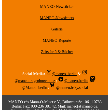
MANEO-Newsticker
MANEO-Newsletters
Galerie
MANEO-Reporte
Zeitschrift & Bücher
Social Media:
@maneo_berlin
&
@maneo_regenbogenkiez
;
@maneo.berlin
;
@Maneo_berlin
;
@maneo.bsky.social
MANEO c/o Mann-O-Meter e.V., Bülowstraße 106 , 10783
Berlin; Fax: 030-236 381 42, Mail:
maneo[at]maneo.de
,