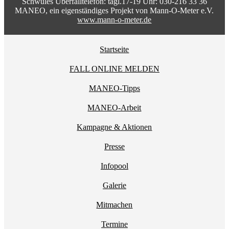
Schwules Überfalltelefon: tägl.17-19 Uhr: 030-216 33 36
MANEO, ein eigenständiges Projekt von Mann-O-Meter e.V.
www.mann-o-meter.de
Startseite
FALL ONLINE MELDEN
MANEO-Tipps
MANEO-Arbeit
Kampagne & Aktionen
Presse
Infopool
Galerie
Mitmachen
Termine