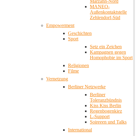
Marzahn-Nord
MANEO-
Außenkontaktstelle
Zehlendorf-Süd
Empowerment
Geschichten
Sport
Setz ein Zeichen
Kampagnen gegen
Homophobie im Sport
Religionen
Filme
Vernetzung
Berliner Netzwerke
Berliner
Toleranzbündnis
Kiss Kiss Berlin
Regenbogenkiez
L-Support
Soireeen und Talks
International