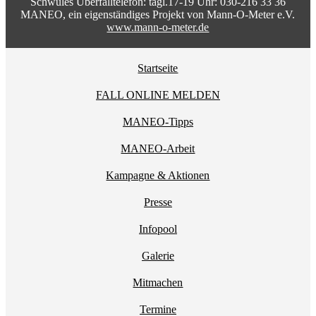
Schwules Überfalltelefon: tägl.17-19 Uhr: 030-216 33 36
MANEO, ein eigenständiges Projekt von Mann-O-Meter e.V.
www.mann-o-meter.de
Startseite
FALL ONLINE MELDEN
MANEO-Tipps
MANEO-Arbeit
Kampagne & Aktionen
Presse
Infopool
Galerie
Mitmachen
Termine