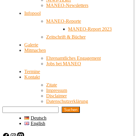
MANEO-Newsletters
Infopool
MANEO-Reporte
MANEO-Report 2023
Zeitschrift & Bücher
Galerie
Mitmachen
Ehrenamtliches Engagement
Jobs bei MANEO
Termine
Kontakt
Zitate
Impressum
Disclaimer
Datenschutzerklärung
Suchen
Deutsch
English
Facebook
Instagram
Mastodon