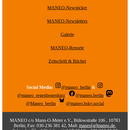
MANEO-Newsticker
MANEO-Newsletters
Galerie
MANEO-Reporte
Zeitschrift & Bücher
Social Media:
@maneo_berlin
&
@maneo_regenbogenkiez
;
@maneo.berlin
;
@Maneo_berlin
;
@maneo.bsky.social
MANEO c/o Mann-O-Meter e.V., Bülowstraße 106 , 10783
Berlin; Fax: 030-236 381 42, Mail:
maneo[at]maneo.de
,