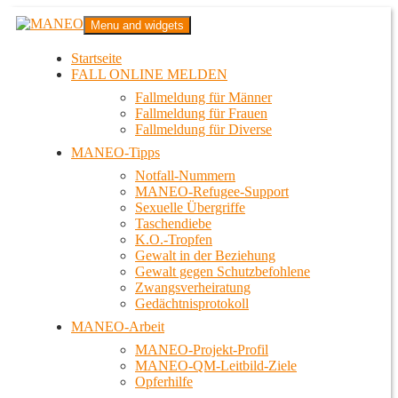
Zum
MANEO
Menu and widgets
Inhalt
Das schwule Anti-Gewalt-Projekt in Berlin
springen
Startseite
FALL ONLINE MELDEN
Fallmeldung für Männer
Fallmeldung für Frauen
Fallmeldung für Diverse
MANEO-Tipps
Notfall-Nummern
MANEO-Refugee-Support
Sexuelle Übergriffe
Taschendiebe
K.O.-Tropfen
Gewalt in der Beziehung
Gewalt gegen Schutzbefohlene
Zwangsverheiratung
Gedächtnisprotokoll
MANEO-Arbeit
MANEO-Projekt-Profil
MANEO-QM-Leitbild-Ziele
Opferhilfe