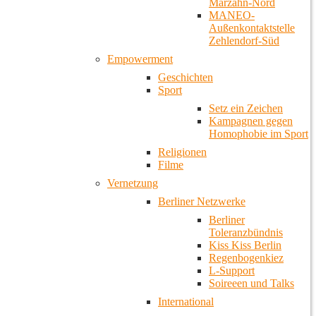
Marzahn-Nord
MANEO-
Außenkontaktstelle
Zehlendorf-Süd
Empowerment
Geschichten
Sport
Setz ein Zeichen
Kampagnen gegen
Homophobie im Sport
Religionen
Filme
Vernetzung
Berliner Netzwerke
Berliner
Toleranzbündnis
Kiss Kiss Berlin
Regenbogenkiez
L-Support
Soireeen und Talks
International