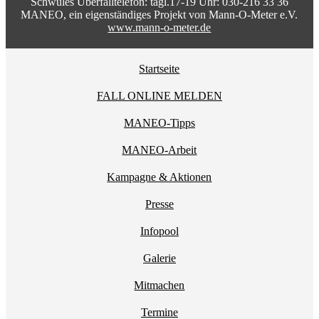
Schwules Überfalltelefon: tägl.17-19 Uhr: 030-216 33 36
MANEO, ein eigenständiges Projekt von Mann-O-Meter e.V.
www.mann-o-meter.de
Startseite
FALL ONLINE MELDEN
MANEO-Tipps
MANEO-Arbeit
Kampagne & Aktionen
Presse
Infopool
Galerie
Mitmachen
Termine