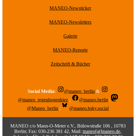
MANEO-Newsticker
MANEO-Newsletters
Galerie
MANEO-Reporte
Zeitschrift & Bücher
Social Media:
@maneo_berlin
&
@maneo_regenbogenkiez
;
@maneo.berlin
;
@Maneo_berlin
;
@maneo.bsky.social
MANEO c/o Mann-O-Meter e.V., Bülowstraße 106 , 10783
Berlin; Fax: 030-236 381 42, Mail:
maneo[at]maneo.de
,