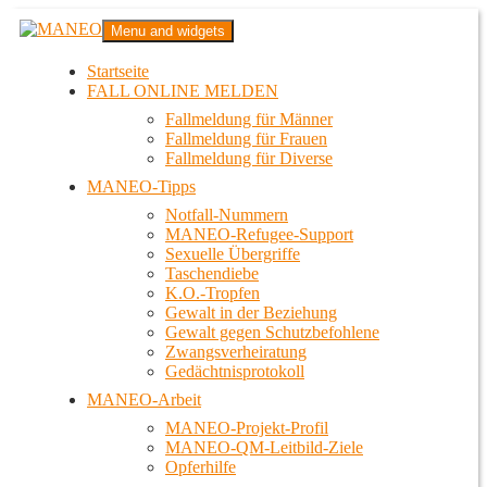
Zum
MANEO
Menu and widgets
Inhalt
Das schwule Anti-Gewalt-Projekt in Berlin
springen
Startseite
FALL ONLINE MELDEN
Fallmeldung für Männer
Fallmeldung für Frauen
Fallmeldung für Diverse
MANEO-Tipps
Notfall-Nummern
MANEO-Refugee-Support
Sexuelle Übergriffe
Taschendiebe
K.O.-Tropfen
Gewalt in der Beziehung
Gewalt gegen Schutzbefohlene
Zwangsverheiratung
Gedächtnisprotokoll
MANEO-Arbeit
MANEO-Projekt-Profil
MANEO-QM-Leitbild-Ziele
Opferhilfe