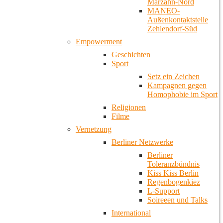
Marzahn-Nord
MANEO-
Außenkontaktstelle
Zehlendorf-Süd
Empowerment
Geschichten
Sport
Setz ein Zeichen
Kampagnen gegen
Homophobie im Sport
Religionen
Filme
Vernetzung
Berliner Netzwerke
Berliner
Toleranzbündnis
Kiss Kiss Berlin
Regenbogenkiez
L-Support
Soireeen und Talks
International