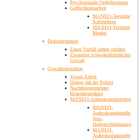
Psychosoziale Opferberatung
Geflüchtetenarbeit
MANEO-Teestube
Schöneberg
MANEO-Teestube
Moabit
Dokumentation
Einen Vorfall online melden
Zeugnisse schwulenfeindlicher
Gewalt
Gewaltprävention
Vorort-Arbeit
Dialog mit der Polizei
Nachtbürgermeister
Regenbogenkiez
MANEO-Außenkontaktstellen
MANEO-
Außenkontaktstelle
Neu-
Hohenschönhausen
MANEO-
Außenkontaktstelle