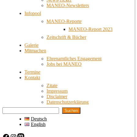
MANEO-Newsletters
Infopool
MANEO-Reporte
MANEO-Report 2023
Zeitschrift & Bücher
Galerie
Mitmachen
Ehrenamtliches Engagement
Jobs bei MANEO
Termine
Kontakt
Zitate
Impressum
Disclaimer
Datenschutzerklärung
Suchen
Deutsch
English
Facebook
Instagram
Mastodon