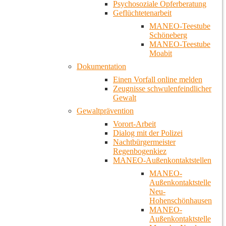
Psychosoziale Opferberatung
Geflüchtetenarbeit
MANEO-Teestube
Schöneberg
MANEO-Teestube
Moabit
Dokumentation
Einen Vorfall online melden
Zeugnisse schwulenfeindlicher
Gewalt
Gewaltprävention
Vorort-Arbeit
Dialog mit der Polizei
Nachtbürgermeister
Regenbogenkiez
MANEO-Außenkontaktstellen
MANEO-
Außenkontaktstelle
Neu-
Hohenschönhausen
MANEO-
Außenkontaktstelle