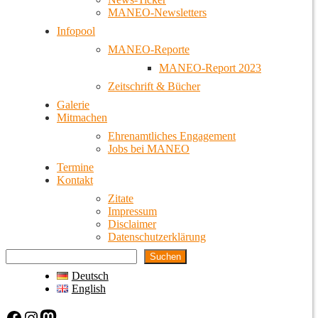
MANEO-Newsletters
Infopool
MANEO-Reporte
MANEO-Report 2023
Zeitschrift & Bücher
Galerie
Mitmachen
Ehrenamtliches Engagement
Jobs bei MANEO
Termine
Kontakt
Zitate
Impressum
Disclaimer
Datenschutzerklärung
Suchen
Deutsch
English
Facebook
Instagram
Mastodon