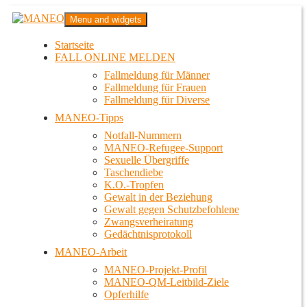
Zum
MANEO
Menu and widgets
Inhalt
Das schwule Anti-Gewalt-Projekt in Berlin
springen
Startseite
FALL ONLINE MELDEN
Fallmeldung für Männer
Fallmeldung für Frauen
Fallmeldung für Diverse
MANEO-Tipps
Notfall-Nummern
MANEO-Refugee-Support
Sexuelle Übergriffe
Taschendiebe
K.O.-Tropfen
Gewalt in der Beziehung
Gewalt gegen Schutzbefohlene
Zwangsverheiratung
Gedächtnisprotokoll
MANEO-Arbeit
MANEO-Projekt-Profil
MANEO-QM-Leitbild-Ziele
Opferhilfe