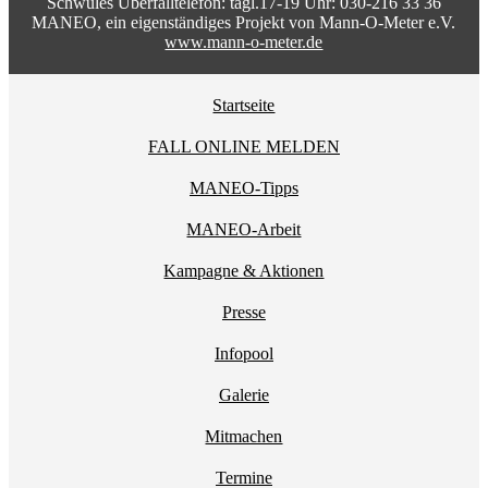
Schwules Überfalltelefon: tägl.17-19 Uhr: 030-216 33 36
MANEO, ein eigenständiges Projekt von Mann-O-Meter e.V.
www.mann-o-meter.de
Startseite
FALL ONLINE MELDEN
MANEO-Tipps
MANEO-Arbeit
Kampagne & Aktionen
Presse
Infopool
Galerie
Mitmachen
Termine