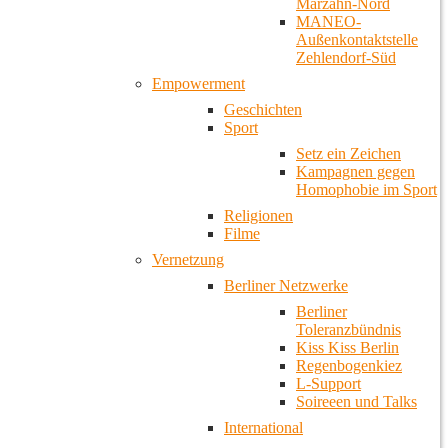
Marzahn-Nord
MANEO-
Außenkontaktstelle
Zehlendorf-Süd
Empowerment
Geschichten
Sport
Setz ein Zeichen
Kampagnen gegen
Homophobie im Sport
Religionen
Filme
Vernetzung
Berliner Netzwerke
Berliner
Toleranzbündnis
Kiss Kiss Berlin
Regenbogenkiez
L-Support
Soireeen und Talks
International