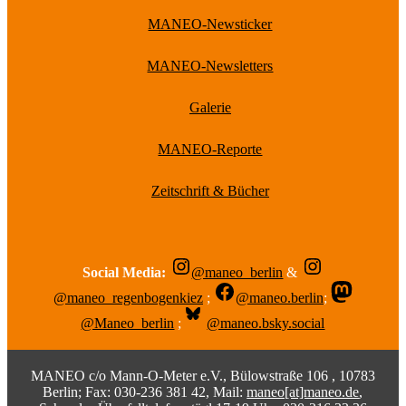
MANEO-Newsticker
MANEO-Newsletters
Galerie
MANEO-Reporte
Zeitschrift & Bücher
Social Media:
@maneo_berlin
&
@maneo_regenbogenkiez
;
@maneo.berlin
;
@Maneo_berlin
;
@maneo.bsky.social
MANEO c/o Mann-O-Meter e.V., Bülowstraße 106 , 10783
Berlin; Fax: 030-236 381 42, Mail:
maneo[at]maneo.de
,