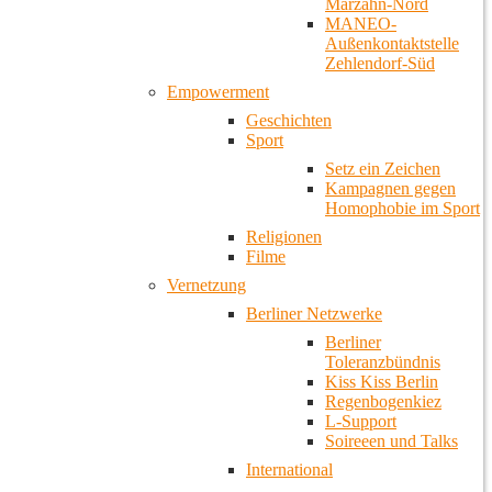
Marzahn-Nord
MANEO-
Außenkontaktstelle
Zehlendorf-Süd
Empowerment
Geschichten
Sport
Setz ein Zeichen
Kampagnen gegen
Homophobie im Sport
Religionen
Filme
Vernetzung
Berliner Netzwerke
Berliner
Toleranzbündnis
Kiss Kiss Berlin
Regenbogenkiez
L-Support
Soireeen und Talks
International