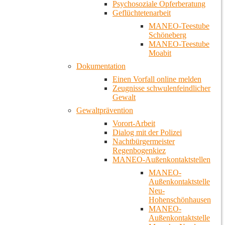
Psychosoziale Opferberatung
Geflüchtetenarbeit
MANEO-Teestube
Schöneberg
MANEO-Teestube
Moabit
Dokumentation
Einen Vorfall online melden
Zeugnisse schwulenfeindlicher
Gewalt
Gewaltprävention
Vorort-Arbeit
Dialog mit der Polizei
Nachtbürgermeister
Regenbogenkiez
MANEO-Außenkontaktstellen
MANEO-
Außenkontaktstelle
Neu-
Hohenschönhausen
MANEO-
Außenkontaktstelle