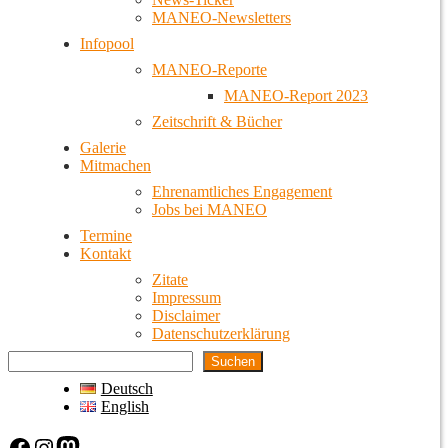
MANEO-Newsletters
Infopool
MANEO-Reporte
MANEO-Report 2023
Zeitschrift & Bücher
Galerie
Mitmachen
Ehrenamtliches Engagement
Jobs bei MANEO
Termine
Kontakt
Zitate
Impressum
Disclaimer
Datenschutzerklärung
Suchen
Deutsch
English
Facebook
Instagram
Mastodon