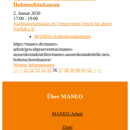
Hohenschönhausen
2. Januar 2030
17:00 - 19:00
Nachbarschaftshaus im Ostseeviertel Verein für aktive
Vielfalt e.V
MANEO-Außenkontaktstellen
https://maneo.de/maneo-
arbeit/gewaltpraevention/maneo-
aussenkontaktstellen/maneo-aussenkontaktstelle-neu-
hohenschoenhausen/
Weitere Informationen
<<
<
51
52
53
54
55
56
57
58
59
60
61
62
>
>>
Über MANEO
MANEO-Arbeit
Zitate