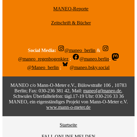
MANEO-Reporte
Zeitschrift & Bücher
Social Media:
@maneo_berlin
&
@maneo_regenbogenkiez
;
@maneo.berlin
;
@Maneo_berlin
;
@maneo.bsky.social
MANEO c/o Mann-O-Meter e.V., Bülowstraße 106 , 10783
Berlin; Fax: 030-236 381 42, Mail:
maneo[at]maneo.de
,
Schwules Überfalltelefon: tägl.17-19 Uhr: 030-216 33 36
MANEO, ein eigenständiges Projekt von Mann-O-Meter e.V.
www.mann-o-meter.de
Startseite
FALL ONLINE MELDEN