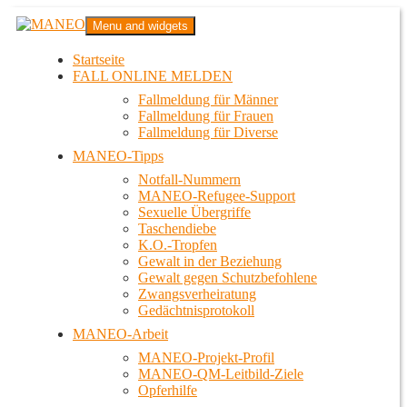
Zum
MANEO
Menu and widgets
Inhalt
Das schwule Anti-Gewalt-Projekt in Berlin
springen
Startseite
FALL ONLINE MELDEN
Fallmeldung für Männer
Fallmeldung für Frauen
Fallmeldung für Diverse
MANEO-Tipps
Notfall-Nummern
MANEO-Refugee-Support
Sexuelle Übergriffe
Taschendiebe
K.O.-Tropfen
Gewalt in der Beziehung
Gewalt gegen Schutzbefohlene
Zwangsverheiratung
Gedächtnisprotokoll
MANEO-Arbeit
MANEO-Projekt-Profil
MANEO-QM-Leitbild-Ziele
Opferhilfe