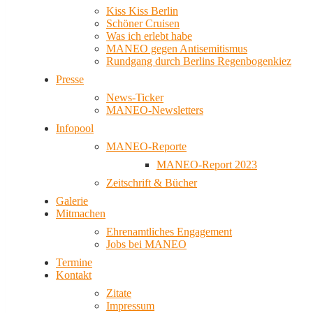
Kiss Kiss Berlin
Schöner Cruisen
Was ich erlebt habe
MANEO gegen Antisemitismus
Rundgang durch Berlins Regenbogenkiez
Presse
News-Ticker
MANEO-Newsletters
Infopool
MANEO-Reporte
MANEO-Report 2023
Zeitschrift & Bücher
Galerie
Mitmachen
Ehrenamtliches Engagement
Jobs bei MANEO
Termine
Kontakt
Zitate
Impressum