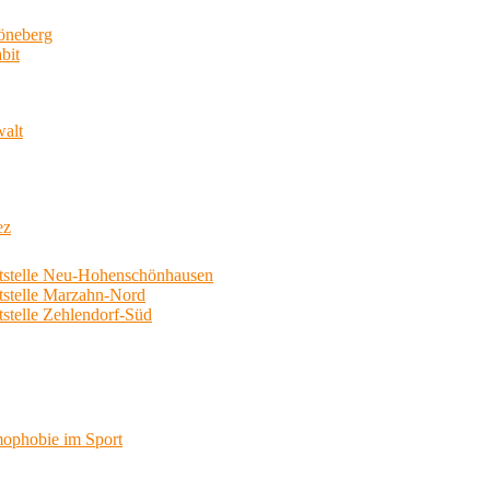
neberg
bit
walt
ez
telle Neu-Hohenschönhausen
telle Marzahn-Nord
elle Zehlendorf-Süd
phobie im Sport