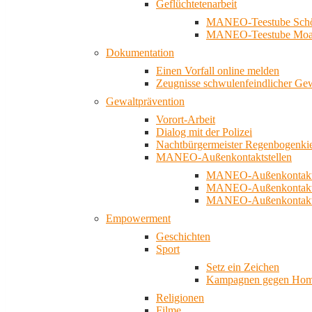
Geflüchtetenarbeit
MANEO-Teestube Schö
MANEO-Teestube Moa
Dokumentation
Einen Vorfall online melden
Zeugnisse schwulenfeindlicher Ge
Gewaltprävention
Vorort-Arbeit
Dialog mit der Polizei
Nachtbürgermeister Regenbogenki
MANEO-Außenkontaktstellen
MANEO-Außenkontakts
MANEO-Außenkontakts
MANEO-Außenkontaktst
Empowerment
Geschichten
Sport
Setz ein Zeichen
Kampagnen gegen Homo
Religionen
Filme