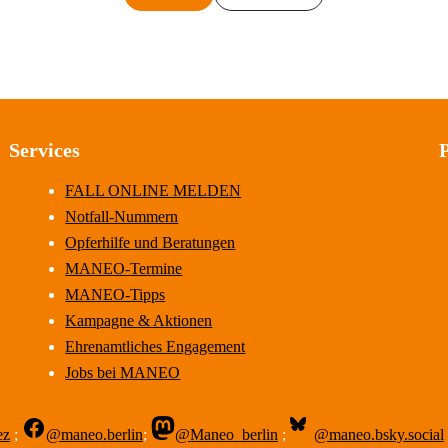
Services
FALL ONLINE MELDEN
Notfall-Nummern
Opferhilfe und Beratungen
MANEO-Termine
MANEO-Tipps
Kampagne & Aktionen
Ehrenamtliches Engagement
Jobs bei MANEO
ez
;
@maneo.berlin
;
@Maneo_berlin
;
@maneo.bsky.social