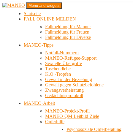
Zum
Menu and widgets
Inhalt
Startseite
springen
Das schwule Anti-Gewalt-Projekt in Berlin
FALL ONLINE MELDEN
MANEO
Fallmeldung für Männer
Fallmeldung für Frauen
Fallmeldung für Diverse
MANEO-Tipps
Notfall-Nummern
MANEO-Refugee-Support
Sexuelle Übergriffe
Taschendiebe
K.O.-Tropfen
Gewalt in der Beziehung
Gewalt gegen Schutzbefohlene
Zwangsverheiratung
Gedächtnisprotokoll
MANEO-Arbeit
MANEO-Projekt-Profil
MANEO-QM-Leitbild-Ziele
Opferhilfe
Psychosoziale Opferberatung