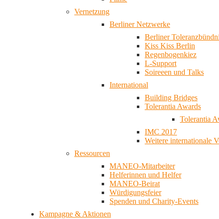
Vernetzung
Berliner Netzwerke
Berliner Toleranzbündn
Kiss Kiss Berlin
Regenbogenkiez
L-Support
Soireeen und Talks
International
Building Bridges
Tolerantia Awards
Tolerantia 
IMC 2017
Weitere internationale 
Ressourcen
MANEO-Mitarbeiter
Helferinnen und Helfer
MANEO-Beirat
Würdigungsfeier
Spenden und Charity-Events
Kampagne & Aktionen