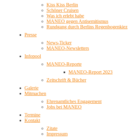
Kiss Kiss Berlin
Schöner Cruisen
Was ich erlebt habe
MANEO gegen Antisemitismus
Rundgang durch Berlins Regenbogenkiez
Presse
News-Ticker
MANEO-Newsletters
Infopool
MANEO-Reporte
MANEO-Report 2023
Zeitschrift & Bücher
Galerie
Mitmachen
Ehrenamtliches Engagement
Jobs bei MANEO
Termine
Kontakt
Zitate
Impressum