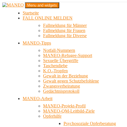
Zum
Menu and widgets
Inhalt
Startseite
springen
Das schwule Anti-Gewalt-Projekt in Berlin
FALL ONLINE MELDEN
MANEO
Fallmeldung für Männer
Fallmeldung für Frauen
Fallmeldung für Diverse
MANEO-Tipps
Notfall-Nummern
MANEO-Refugee-Support
Sexuelle Übergriffe
Taschendiebe
K.O.-Tropfen
Gewalt in der Beziehung
Gewalt gegen Schutzbefohlene
Zwangsverheiratung
Gedächtnisprotokoll
MANEO-Arbeit
MANEO-Projekt-Profil
MANEO-QM-Leitbild-Ziele
Opferhilfe
Psychosoziale Opferberatung