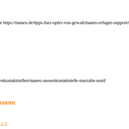
e https://maneo.de/tipps-fuer-opfer-von-gewalt/maneo-refugee-support
enkontaktstellen/maneo-aussenkontaktstelle-marzahn-nord/
hausen
t e.V