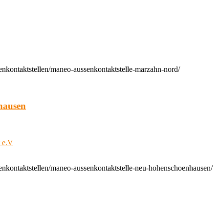
enkontaktstellen/maneo-aussenkontaktstelle-marzahn-nord/
hausen
t e.V
enkontaktstellen/maneo-aussenkontaktstelle-neu-hohenschoenhausen/