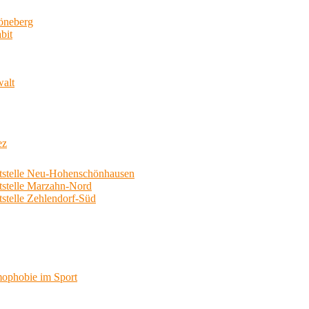
neberg
bit
walt
ez
telle Neu-Hohenschönhausen
telle Marzahn-Nord
elle Zehlendorf-Süd
phobie im Sport