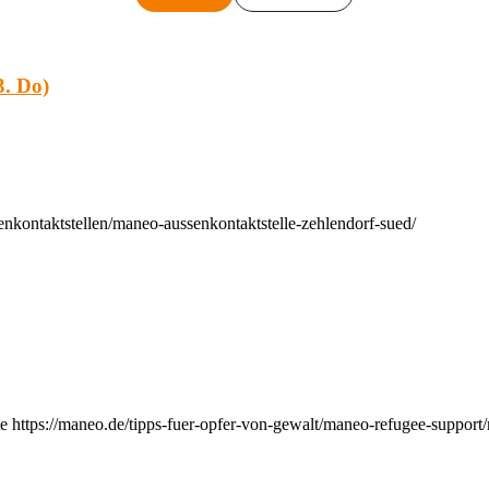
. Do)
nkontaktstellen/maneo-aussenkontaktstelle-zehlendorf-sued/
e https://maneo.de/tipps-fuer-opfer-von-gewalt/maneo-refugee-support