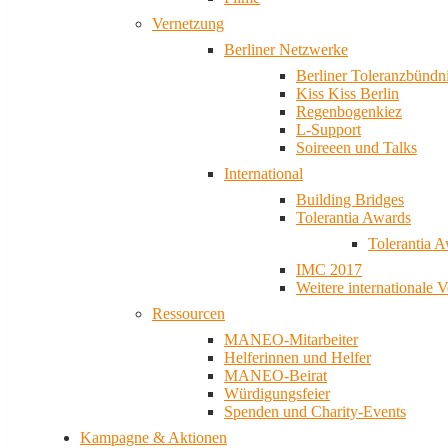
Vernetzung
Berliner Netzwerke
Berliner Toleranzbündn
Kiss Kiss Berlin
Regenbogenkiez
L-Support
Soireeen und Talks
International
Building Bridges
Tolerantia Awards
Tolerantia 
IMC 2017
Weitere internationale 
Ressourcen
MANEO-Mitarbeiter
Helferinnen und Helfer
MANEO-Beirat
Würdigungsfeier
Spenden und Charity-Events
Kampagne & Aktionen