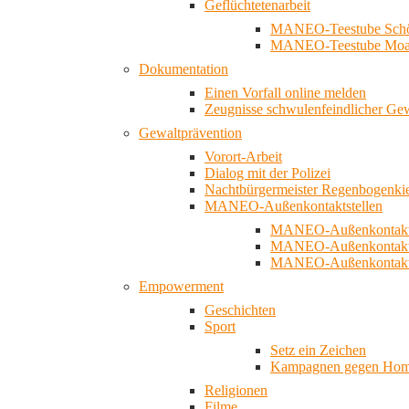
Geflüchtetenarbeit
MANEO-Teestube Schö
MANEO-Teestube Moa
Dokumentation
Einen Vorfall online melden
Zeugnisse schwulenfeindlicher Ge
Gewaltprävention
Vorort-Arbeit
Dialog mit der Polizei
Nachtbürgermeister Regenbogenki
MANEO-Außenkontaktstellen
MANEO-Außenkontakts
MANEO-Außenkontakts
MANEO-Außenkontaktst
Empowerment
Geschichten
Sport
Setz ein Zeichen
Kampagnen gegen Homo
Religionen
Filme