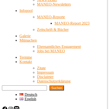
MANEO-Newsletters
Infopool
MANEO-Reporte
MANEO-Report 2023
Zeitschrift & Bücher
Galerie
Mitmachen
Ehrenamtliches Engagement
Jobs bei MANEO
Termine
Kontakt
Zitate
Impressum
Disclaimer
Datenschutzerklärung
Suchen
Deutsch
English
Facebook
Instagram
Mastodon