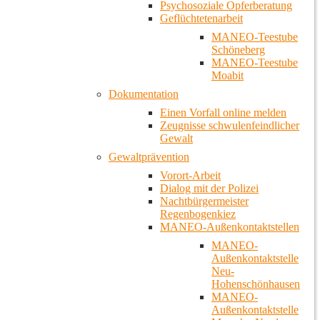
Psychosoziale Opferberatung
Geflüchtetenarbeit
MANEO-Teestube
Schöneberg
MANEO-Teestube
Moabit
Dokumentation
Einen Vorfall online melden
Zeugnisse schwulenfeindlicher
Gewalt
Gewaltprävention
Vorort-Arbeit
Dialog mit der Polizei
Nachtbürgermeister
Regenbogenkiez
MANEO-Außenkontaktstellen
MANEO-
Außenkontaktstelle
Neu-
Hohenschönhausen
MANEO-
Außenkontaktstelle