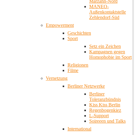
Marzahn-Nord
MANEO-
Außenkontaktstelle
Zehlendorf-Süd
Empowerment
Geschichten
Sport
Setz ein Zeichen
Kampagnen gegen
Homophobie im Sport
Religionen
Filme
Vernetzung
Berliner Netzwerke
Berliner
Toleranzbündnis
Kiss Kiss Berlin
Regenbogenkiez
L-Support
Soireeen und Talks
International