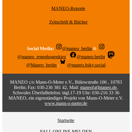
MANEO-Reporte
Zeitschrift & Bücher
Social Media:
@maneo_berlin
&
@maneo_regenbogenkiez
;
@maneo.berlin
;
@Maneo_berlin
;
@maneo.bsky.social
MANEO c/o Mann-O-Meter e.V., Bülowstraße 106 , 10783
Berlin; Fax: 030-236 381 42, Mail:
maneo[at]maneo.de
,
Schwules Überfalltelefon: tägl.17-19 Uhr: 030-216 33 36
MANEO, ein eigenständiges Projekt von Mann-O-Meter e.V.
www.mann-o-meter.de
Startseite
FALL ONLINE MELDEN