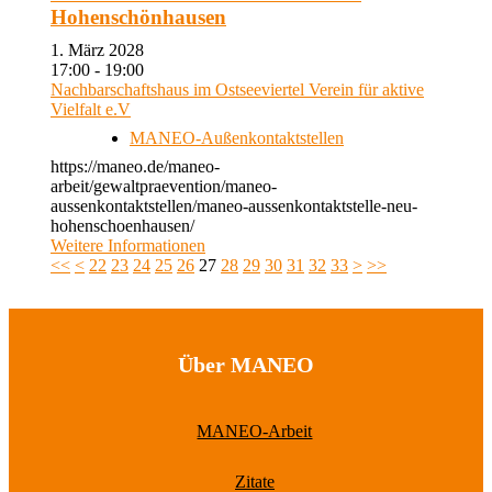
Hohenschönhausen
1. März 2028
17:00 - 19:00
Nachbarschaftshaus im Ostseeviertel Verein für aktive
Vielfalt e.V
MANEO-Außenkontaktstellen
https://maneo.de/maneo-
arbeit/gewaltpraevention/maneo-
aussenkontaktstellen/maneo-aussenkontaktstelle-neu-
hohenschoenhausen/
Weitere Informationen
<<
<
22
23
24
25
26
27
28
29
30
31
32
33
>
>>
Über MANEO
MANEO-Arbeit
Zitate