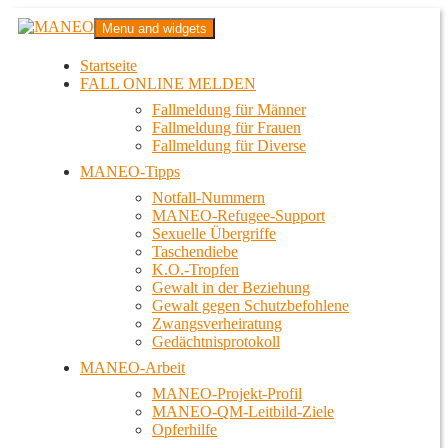
Zum
MANEO
Menu and widgets
Inhalt
Das schwule Anti-Gewalt-Projekt in Berlin
springen
Startseite
FALL ONLINE MELDEN
Fallmeldung für Männer
Fallmeldung für Frauen
Fallmeldung für Diverse
MANEO-Tipps
Notfall-Nummern
MANEO-Refugee-Support
Sexuelle Übergriffe
Taschendiebe
K.O.-Tropfen
Gewalt in der Beziehung
Gewalt gegen Schutzbefohlene
Zwangsverheiratung
Gedächtnisprotokoll
MANEO-Arbeit
MANEO-Projekt-Profil
MANEO-QM-Leitbild-Ziele
Opferhilfe