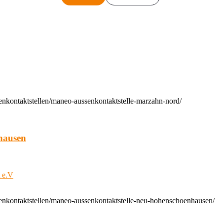
enkontaktstellen/maneo-aussenkontaktstelle-marzahn-nord/
hausen
t e.V
enkontaktstellen/maneo-aussenkontaktstelle-neu-hohenschoenhausen/