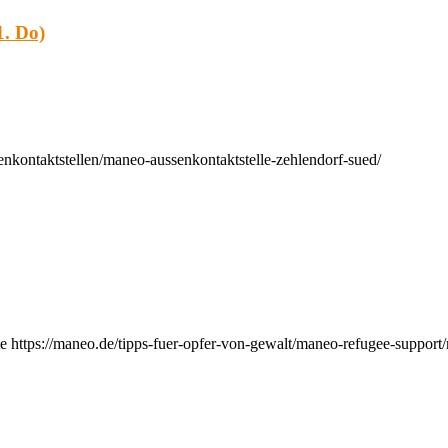
. Do)
nkontaktstellen/maneo-aussenkontaktstelle-zehlendorf-sued/
e https://maneo.de/tipps-fuer-opfer-von-gewalt/maneo-refugee-support