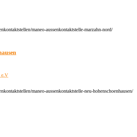
enkontaktstellen/maneo-aussenkontaktstelle-marzahn-nord/
hausen
t e.V
enkontaktstellen/maneo-aussenkontaktstelle-neu-hohenschoenhausen/