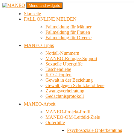
Zum
Menu and widgets
Inhalt
Startseite
springen
Das schwule Anti-Gewalt-Projekt in Berlin
FALL ONLINE MELDEN
MANEO
Fallmeldung für Männer
Fallmeldung für Frauen
Fallmeldung für Diverse
MANEO-Tipps
Notfall-Nummern
MANEO-Refugee-Support
Sexuelle Übergriffe
Taschendiebe
K.O.-Tropfen
Gewalt in der Beziehung
Gewalt gegen Schutzbefohlene
Zwangsverheiratung
Gedächtnisprotokoll
MANEO-Arbeit
MANEO-Projekt-Profil
MANEO-QM-Leitbild-Ziele
Opferhilfe
Psychosoziale Opferberatung