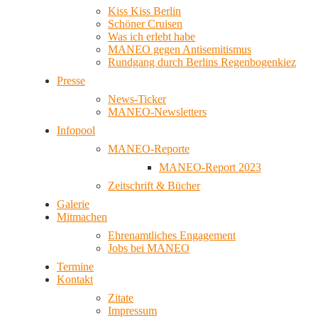
Kiss Kiss Berlin
Schöner Cruisen
Was ich erlebt habe
MANEO gegen Antisemitismus
Rundgang durch Berlins Regenbogenkiez
Presse
News-Ticker
MANEO-Newsletters
Infopool
MANEO-Reporte
MANEO-Report 2023
Zeitschrift & Bücher
Galerie
Mitmachen
Ehrenamtliches Engagement
Jobs bei MANEO
Termine
Kontakt
Zitate
Impressum