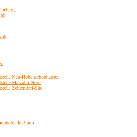
neberg
bit
walt
ez
telle Neu-Hohenschönhausen
telle Marzahn-Nord
elle Zehlendorf-Süd
phobie im Sport