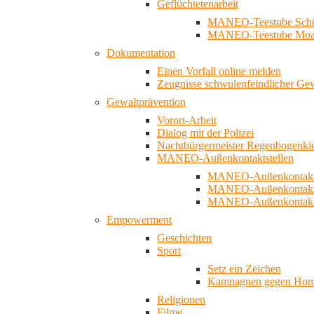
Geflüchtetenarbeit
MANEO-Teestube Schö
MANEO-Teestube Moa
Dokumentation
Einen Vorfall online melden
Zeugnisse schwulenfeindlicher Ge
Gewaltprävention
Vorort-Arbeit
Dialog mit der Polizei
Nachtbürgermeister Regenbogenki
MANEO-Außenkontaktstellen
MANEO-Außenkontakts
MANEO-Außenkontakts
MANEO-Außenkontaktst
Empowerment
Geschichten
Sport
Setz ein Zeichen
Kampagnen gegen Homo
Religionen
Filme