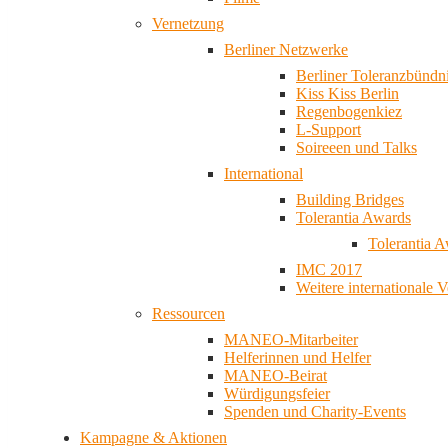
Vernetzung
Berliner Netzwerke
Berliner Toleranzbündn
Kiss Kiss Berlin
Regenbogenkiez
L-Support
Soireeen und Talks
International
Building Bridges
Tolerantia Awards
Tolerantia 
IMC 2017
Weitere internationale 
Ressourcen
MANEO-Mitarbeiter
Helferinnen und Helfer
MANEO-Beirat
Würdigungsfeier
Spenden und Charity-Events
Kampagne & Aktionen