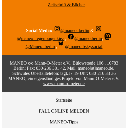
Zeitschrift & Bücher
Social Media:
@maneo_berlin
&
@maneo_regenbogenkiez
;
@maneo.berlin
;
@Maneo_berlin
;
@maneo.bsky.social
MANEO c/o Mann-O-Meter e.V., Bülowstraße 106 , 10783
Berlin; Fax: 030-236 381 42, Mail:
maneo[at]maneo.de
,
Schwules Überfalltelefon: tägl.17-19 Uhr: 030-216 33 36
MANEO, ein eigenständiges Projekt von Mann-O-Meter e.V.
www.mann-o-meter.de
Startseite
FALL ONLINE MELDEN
MANEO-Tipps