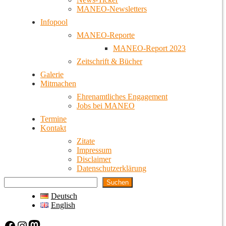
MANEO-Newsletters
Infopool
MANEO-Reporte
MANEO-Report 2023
Zeitschrift & Bücher
Galerie
Mitmachen
Ehrenamtliches Engagement
Jobs bei MANEO
Termine
Kontakt
Zitate
Impressum
Disclaimer
Datenschutzerklärung
Suchen
Deutsch
English
Facebook
Instagram
Mastodon