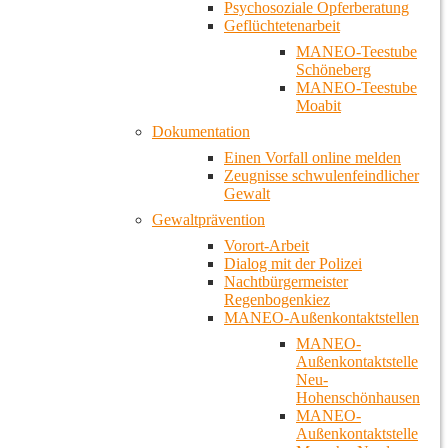
Psychosoziale Opferberatung
Geflüchtetenarbeit
MANEO-Teestube
Schöneberg
MANEO-Teestube
Moabit
Dokumentation
Einen Vorfall online melden
Zeugnisse schwulenfeindlicher
Gewalt
Gewaltprävention
Vorort-Arbeit
Dialog mit der Polizei
Nachtbürgermeister
Regenbogenkiez
MANEO-Außenkontaktstellen
MANEO-
Außenkontaktstelle
Neu-
Hohenschönhausen
MANEO-
Außenkontaktstelle