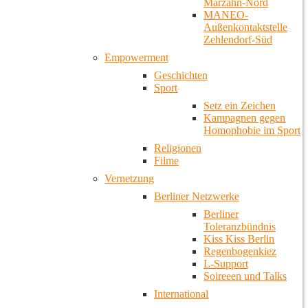
Marzahn-Nord
MANEO-
Außenkontaktstelle
Zehlendorf-Süd
Empowerment
Geschichten
Sport
Setz ein Zeichen
Kampagnen gegen
Homophobie im Sport
Religionen
Filme
Vernetzung
Berliner Netzwerke
Berliner
Toleranzbündnis
Kiss Kiss Berlin
Regenbogenkiez
L-Support
Soireeen und Talks
International