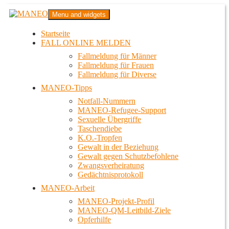
Zum
MANEO
Menu and widgets
Inhalt
Das schwule Anti-Gewalt-Projekt in Berlin
springen
Startseite
FALL ONLINE MELDEN
Fallmeldung für Männer
Fallmeldung für Frauen
Fallmeldung für Diverse
MANEO-Tipps
Notfall-Nummern
MANEO-Refugee-Support
Sexuelle Übergriffe
Taschendiebe
K.O.-Tropfen
Gewalt in der Beziehung
Gewalt gegen Schutzbefohlene
Zwangsverheiratung
Gedächtnisprotokoll
MANEO-Arbeit
MANEO-Projekt-Profil
MANEO-QM-Leitbild-Ziele
Opferhilfe