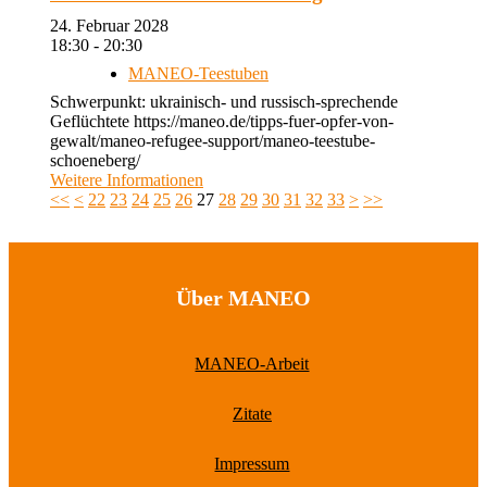
24. Februar 2028
18:30 - 20:30
MANEO-Teestuben
Schwerpunkt: ukrainisch- und russisch-sprechende
Geflüchtete https://maneo.de/tipps-fuer-opfer-von-
gewalt/maneo-refugee-support/maneo-teestube-
schoeneberg/
Weitere Informationen
<<
<
22
23
24
25
26
27
28
29
30
31
32
33
>
>>
Über MANEO
MANEO-Arbeit
Zitate
Impressum