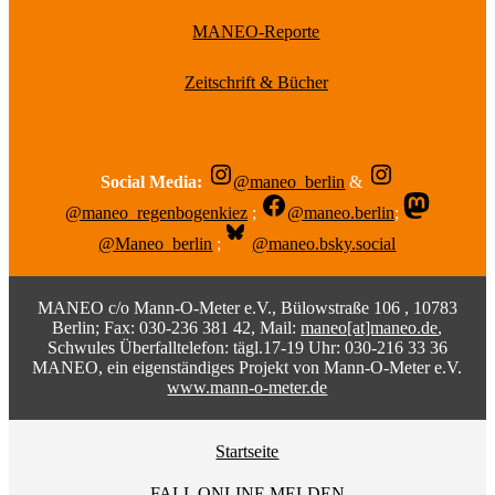
MANEO-Reporte
Zeitschrift & Bücher
Social Media:
@maneo_berlin
&
@maneo_regenbogenkiez
;
@maneo.berlin
;
@Maneo_berlin
;
@maneo.bsky.social
MANEO c/o Mann-O-Meter e.V., Bülowstraße 106 , 10783
Berlin; Fax: 030-236 381 42, Mail:
maneo[at]maneo.de
,
Schwules Überfalltelefon: tägl.17-19 Uhr: 030-216 33 36
MANEO, ein eigenständiges Projekt von Mann-O-Meter e.V.
www.mann-o-meter.de
Startseite
FALL ONLINE MELDEN