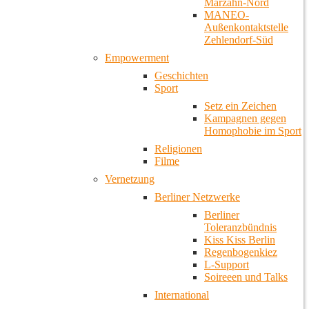
Marzahn-Nord
MANEO-
Außenkontaktstelle
Zehlendorf-Süd
Empowerment
Geschichten
Sport
Setz ein Zeichen
Kampagnen gegen
Homophobie im Sport
Religionen
Filme
Vernetzung
Berliner Netzwerke
Berliner
Toleranzbündnis
Kiss Kiss Berlin
Regenbogenkiez
L-Support
Soireeen und Talks
International