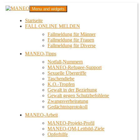
Zum
MANEO
Menu and widgets
Inhalt
Das schwule Anti-Gewalt-Projekt in Berlin
springen
Startseite
FALL ONLINE MELDEN
Fallmeldung für Männer
Fallmeldung für Frauen
Fallmeldung für Diverse
MANEO-Tipps
Notfall-Nummern
MANEO-Refugee-Support
Sexuelle Übergriffe
Taschendiebe
K.O.-Tropfen
Gewalt in der Beziehung
Gewalt gegen Schutzbefohlene
Zwangsverheiratung
Gedächtnisprotokoll
MANEO-Arbeit
MANEO-Projekt-Profil
MANEO-QM-Leitbild-Ziele
Opferhilfe