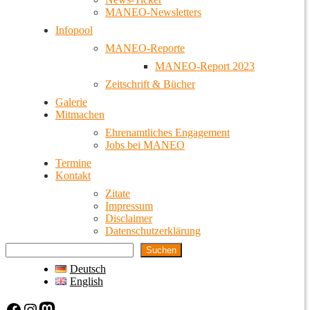
MANEO-Newsletters
Infopool
MANEO-Reporte
MANEO-Report 2023
Zeitschrift & Bücher
Galerie
Mitmachen
Ehrenamtliches Engagement
Jobs bei MANEO
Termine
Kontakt
Zitate
Impressum
Disclaimer
Datenschutzerklärung
Suchen
Deutsch
English
Facebook
Instagram
Mastodon