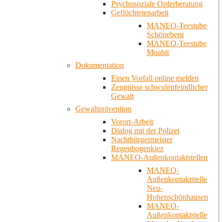
Psychosoziale Opferberatung
Geflüchtetenarbeit
MANEO-Teestube
Schöneberg
MANEO-Teestube
Moabit
Dokumentation
Einen Vorfall online melden
Zeugnisse schwulenfeindlicher
Gewalt
Gewaltprävention
Vorort-Arbeit
Dialog mit der Polizei
Nachtbürgermeister
Regenbogenkiez
MANEO-Außenkontaktstellen
MANEO-
Außenkontaktstelle
Neu-
Hohenschönhausen
MANEO-
Außenkontaktstelle