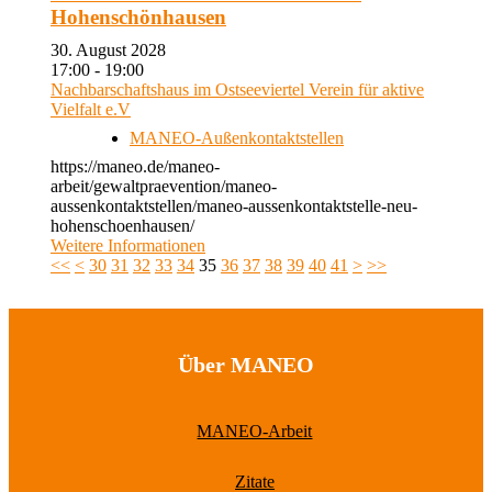
Hohenschönhausen
30. August 2028
17:00 - 19:00
Nachbarschaftshaus im Ostseeviertel Verein für aktive
Vielfalt e.V
MANEO-Außenkontaktstellen
https://maneo.de/maneo-
arbeit/gewaltpraevention/maneo-
aussenkontaktstellen/maneo-aussenkontaktstelle-neu-
hohenschoenhausen/
Weitere Informationen
<<
<
30
31
32
33
34
35
36
37
38
39
40
41
>
>>
Über MANEO
MANEO-Arbeit
Zitate