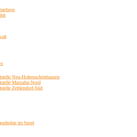
neberg
bit
walt
ez
telle Neu-Hohenschönhausen
telle Marzahn-Nord
elle Zehlendorf-Süd
phobie im Sport