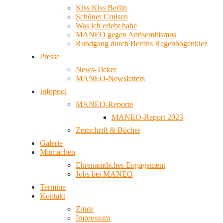
Kiss Kiss Berlin
Schöner Cruisen
Was ich erlebt habe
MANEO gegen Antisemitismus
Rundgang durch Berlins Regenbogenkiez
Presse
News-Ticker
MANEO-Newsletters
Infopool
MANEO-Reporte
MANEO-Report 2023
Zeitschrift & Bücher
Galerie
Mitmachen
Ehrenamtliches Engagement
Jobs bei MANEO
Termine
Kontakt
Zitate
Impressum