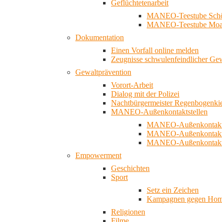
Geflüchtetenarbeit
MANEO-Teestube Schö
MANEO-Teestube Moa
Dokumentation
Einen Vorfall online melden
Zeugnisse schwulenfeindlicher Ge
Gewaltprävention
Vorort-Arbeit
Dialog mit der Polizei
Nachtbürgermeister Regenbogenki
MANEO-Außenkontaktstellen
MANEO-Außenkontakts
MANEO-Außenkontakts
MANEO-Außenkontaktst
Empowerment
Geschichten
Sport
Setz ein Zeichen
Kampagnen gegen Homo
Religionen
Filme