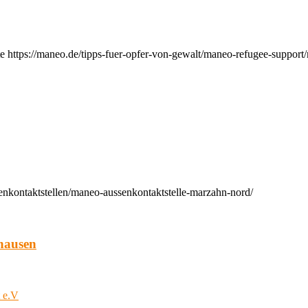
e https://maneo.de/tipps-fuer-opfer-von-gewalt/maneo-refugee-support
enkontaktstellen/maneo-aussenkontaktstelle-marzahn-nord/
hausen
t e.V