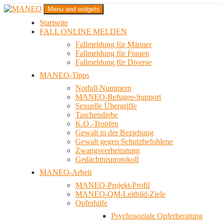
Zum
Menu and widgets
Inhalt
Startseite
springen
Das schwule Anti-Gewalt-Projekt in Berlin
FALL ONLINE MELDEN
MANEO
Fallmeldung für Männer
Fallmeldung für Frauen
Fallmeldung für Diverse
MANEO-Tipps
Notfall-Nummern
MANEO-Refugee-Support
Sexuelle Übergriffe
Taschendiebe
K.O.-Tropfen
Gewalt in der Beziehung
Gewalt gegen Schutzbefohlene
Zwangsverheiratung
Gedächtnisprotokoll
MANEO-Arbeit
MANEO-Projekt-Profil
MANEO-QM-Leitbild-Ziele
Opferhilfe
Psychosoziale Opferberatung