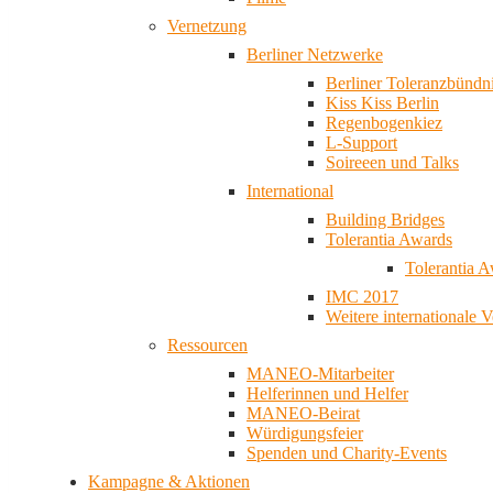
Vernetzung
Berliner Netzwerke
Berliner Toleranzbündn
Kiss Kiss Berlin
Regenbogenkiez
L-Support
Soireeen und Talks
International
Building Bridges
Tolerantia Awards
Tolerantia 
IMC 2017
Weitere internationale 
Ressourcen
MANEO-Mitarbeiter
Helferinnen und Helfer
MANEO-Beirat
Würdigungsfeier
Spenden und Charity-Events
Kampagne & Aktionen