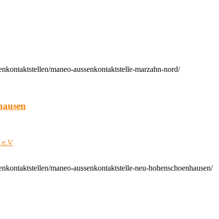
enkontaktstellen/maneo-aussenkontaktstelle-marzahn-nord/
hausen
t e.V
enkontaktstellen/maneo-aussenkontaktstelle-neu-hohenschoenhausen/