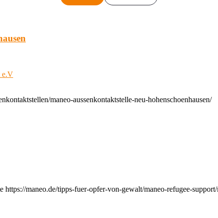
hausen
t e.V
enkontaktstellen/maneo-aussenkontaktstelle-neu-hohenschoenhausen/
e https://maneo.de/tipps-fuer-opfer-von-gewalt/maneo-refugee-support