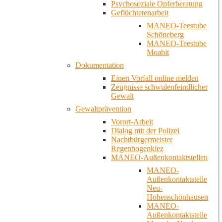
Psychosoziale Opferberatung
Geflüchtetenarbeit
MANEO-Teestube
Schöneberg
MANEO-Teestube
Moabit
Dokumentation
Einen Vorfall online melden
Zeugnisse schwulenfeindlicher
Gewalt
Gewaltprävention
Vorort-Arbeit
Dialog mit der Polizei
Nachtbürgermeister
Regenbogenkiez
MANEO-Außenkontaktstellen
MANEO-
Außenkontaktstelle
Neu-
Hohenschönhausen
MANEO-
Außenkontaktstelle