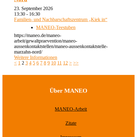
23. September 2026
13:30 - 16:30
Familien- und Nachbarschaftszentrum „Kiek in“
MANEO-Teestuben
https://maneo.de/maneo-
arbeit/gewaltpraevention/maneo-
aussenkontaktstellen/maneo-aussenkontaktstelle-
marzahn-nord/
Weitere Informationen
<
1
2
3
4
5
6
7
8
9
10
11
12
>
>>
Über MANEO
MANEO-Arbeit
Zitate