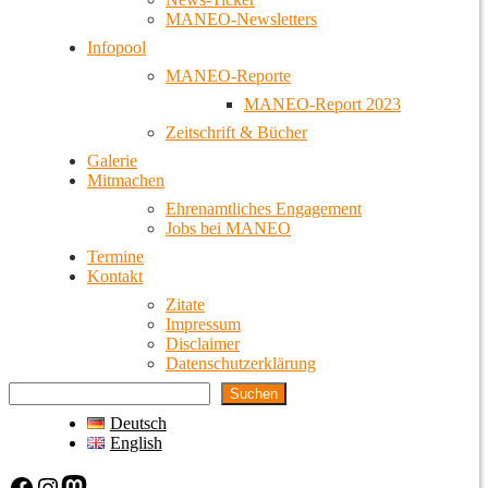
MANEO-Newsletters
Infopool
MANEO-Reporte
MANEO-Report 2023
Zeitschrift & Bücher
Galerie
Mitmachen
Ehrenamtliches Engagement
Jobs bei MANEO
Termine
Kontakt
Zitate
Impressum
Disclaimer
Datenschutzerklärung
Suchen
Deutsch
English
Facebook
Instagram
Mastodon