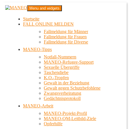
Zum
MANEO
Menu and widgets
Inhalt
Das schwule Anti-Gewalt-Projekt in Berlin
springen
Startseite
FALL ONLINE MELDEN
Fallmeldung für Männer
Fallmeldung für Frauen
Fallmeldung für Diverse
MANEO-Tipps
Notfall-Nummern
MANEO-Refugee-Support
Sexuelle Übergriffe
Taschendiebe
K.O.-Tropfen
Gewalt in der Beziehung
Gewalt gegen Schutzbefohlene
Zwangsverheiratung
Gedächtnisprotokoll
MANEO-Arbeit
MANEO-Projekt-Profil
MANEO-QM-Leitbild-Ziele
Opferhilfe