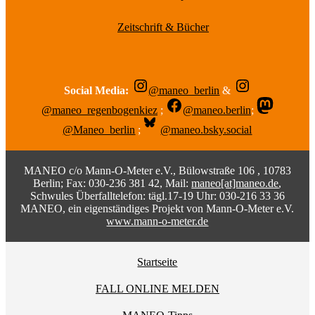
Zeitschrift & Bücher
Social Media:
@maneo_berlin
&
@maneo_regenbogenkiez
;
@maneo.berlin
;
@Maneo_berlin
;
@maneo.bsky.social
MANEO c/o Mann-O-Meter e.V., Bülowstraße 106 , 10783
Berlin; Fax: 030-236 381 42, Mail:
maneo[at]maneo.de
,
Schwules Überfalltelefon: tägl.17-19 Uhr: 030-216 33 36
MANEO, ein eigenständiges Projekt von Mann-O-Meter e.V.
www.mann-o-meter.de
Startseite
FALL ONLINE MELDEN