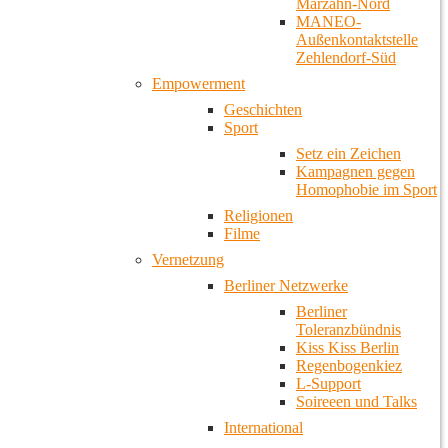
Marzahn-Nord
MANEO-
Außenkontaktstelle
Zehlendorf-Süd
Empowerment
Geschichten
Sport
Setz ein Zeichen
Kampagnen gegen
Homophobie im Sport
Religionen
Filme
Vernetzung
Berliner Netzwerke
Berliner
Toleranzbündnis
Kiss Kiss Berlin
Regenbogenkiez
L-Support
Soireeen und Talks
International