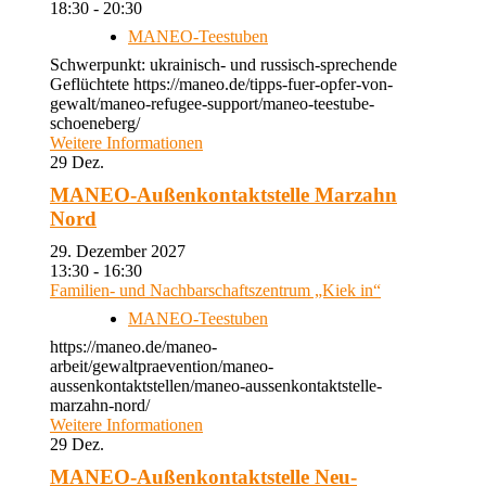
18:30 - 20:30
MANEO-Teestuben
Schwerpunkt: ukrainisch- und russisch-sprechende
Geflüchtete https://maneo.de/tipps-fuer-opfer-von-
gewalt/maneo-refugee-support/maneo-teestube-
schoeneberg/
Weitere Informationen
29
Dez.
MANEO-Außenkontaktstelle Marzahn
Nord
29. Dezember 2027
13:30 - 16:30
Familien- und Nachbarschaftszentrum „Kiek in“
MANEO-Teestuben
https://maneo.de/maneo-
arbeit/gewaltpraevention/maneo-
aussenkontaktstellen/maneo-aussenkontaktstelle-
marzahn-nord/
Weitere Informationen
29
Dez.
MANEO-Außenkontaktstelle Neu-