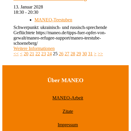
13. Januar 2028
18:30 - 20:30
MANEO-Teestuben
Schwerpunkt: ukrainisch- und russisch-sprechende
Geflüchtete https://maneo.de/tipps-fuer-opfer-von-
gewalt/maneo-refugee-support/maneo-teestube-
schoeneberg/
Weitere Informationen
<<
<
20
21
22
23
24
25
26
27
28
29
30
31
>
>>
Über MANEO
MANEO-Arbeit
Zitate
Impressum