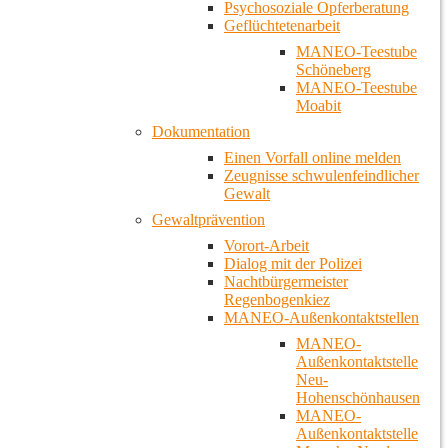
Psychosoziale Opferberatung
Geflüchtetenarbeit
MANEO-Teestube
Schöneberg
MANEO-Teestube
Moabit
Dokumentation
Einen Vorfall online melden
Zeugnisse schwulenfeindlicher
Gewalt
Gewaltprävention
Vorort-Arbeit
Dialog mit der Polizei
Nachtbürgermeister
Regenbogenkiez
MANEO-Außenkontaktstellen
MANEO-
Außenkontaktstelle
Neu-
Hohenschönhausen
MANEO-
Außenkontaktstelle