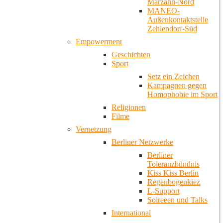
Marzahn-Nord
MANEO-
Außenkontaktstelle
Zehlendorf-Süd
Empowerment
Geschichten
Sport
Setz ein Zeichen
Kampagnen gegen
Homophobie im Sport
Religionen
Filme
Vernetzung
Berliner Netzwerke
Berliner
Toleranzbündnis
Kiss Kiss Berlin
Regenbogenkiez
L-Support
Soireeen und Talks
International