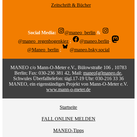
Zeitschrift & Bücher
Social Media:
@maneo_berlin
&
@maneo_regenbogenkiez
;
@maneo.berlin
;
@Maneo_berlin
;
@maneo.bsky.social
MANEO c/o Mann-O-Meter e.V., Bülowstraße 106 , 10783
Berlin; Fax: 030-236 381 42, Mail:
maneo[at]maneo.de
,
Schwules Überfalltelefon: tägl.17-19 Uhr: 030-216 33 36
MANEO, ein eigenständiges Projekt von Mann-O-Meter e.V.
www.mann-o-meter.de
Startseite
FALL ONLINE MELDEN
MANEO-Tipps