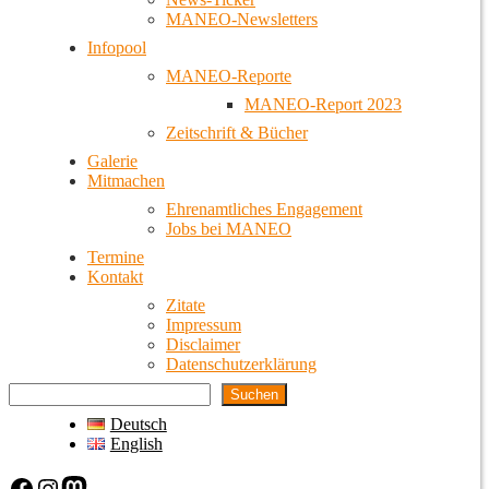
MANEO-Newsletters
Infopool
MANEO-Reporte
MANEO-Report 2023
Zeitschrift & Bücher
Galerie
Mitmachen
Ehrenamtliches Engagement
Jobs bei MANEO
Termine
Kontakt
Zitate
Impressum
Disclaimer
Datenschutzerklärung
Suchen
Deutsch
English
Facebook
Instagram
Mastodon