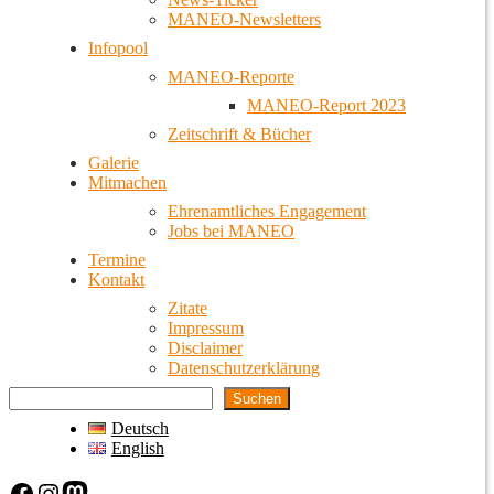
MANEO-Newsletters
Infopool
MANEO-Reporte
MANEO-Report 2023
Zeitschrift & Bücher
Galerie
Mitmachen
Ehrenamtliches Engagement
Jobs bei MANEO
Termine
Kontakt
Zitate
Impressum
Disclaimer
Datenschutzerklärung
Suchen
Deutsch
English
Facebook
Instagram
Mastodon