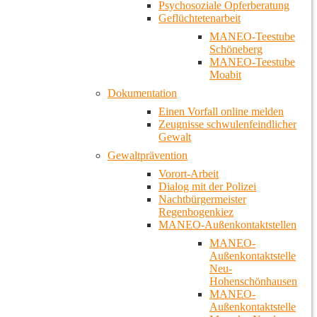
Psychosoziale Opferberatung
Geflüchtetenarbeit
MANEO-Teestube
Schöneberg
MANEO-Teestube
Moabit
Dokumentation
Einen Vorfall online melden
Zeugnisse schwulenfeindlicher
Gewalt
Gewaltprävention
Vorort-Arbeit
Dialog mit der Polizei
Nachtbürgermeister
Regenbogenkiez
MANEO-Außenkontaktstellen
MANEO-
Außenkontaktstelle
Neu-
Hohenschönhausen
MANEO-
Außenkontaktstelle