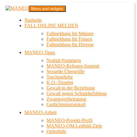
Zum
MANEO
Menu and widgets
Inhalt
Das schwule Anti-Gewalt-Projekt in Berlin
springen
Startseite
FALL ONLINE MELDEN
Fallmeldung für Männer
Fallmeldung für Frauen
Fallmeldung für Diverse
MANEO-Tipps
Notfall-Nummern
MANEO-Refugee-Support
Sexuelle Übergriffe
Taschendiebe
K.O.-Tropfen
Gewalt in der Beziehung
Gewalt gegen Schutzbefohlene
Zwangsverheiratung
Gedächtnisprotokoll
MANEO-Arbeit
MANEO-Projekt-Profil
MANEO-QM-Leitbild-Ziele
Opferhilfe