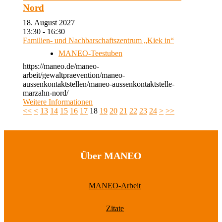
Nord
18. August 2027
13:30 - 16:30
Familien- und Nachbarschaftszentrum „Kiek in“
MANEO-Teestuben
https://maneo.de/maneo-
arbeit/gewaltpraevention/maneo-
aussenkontaktstellen/maneo-aussenkontaktstelle-
marzahn-nord/
Weitere Informationen
<<
<
13
14
15
16
17
18
19
20
21
22
23
24
>
>>
Über MANEO
MANEO-Arbeit
Zitate