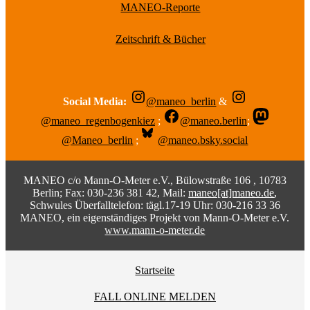
MANEO-Reporte
Zeitschrift & Bücher
Social Media:
@maneo_berlin
&
@maneo_regenbogenkiez
;
@maneo.berlin
;
@Maneo_berlin
;
@maneo.bsky.social
MANEO c/o Mann-O-Meter e.V., Bülowstraße 106 , 10783
Berlin; Fax: 030-236 381 42, Mail:
maneo[at]maneo.de
,
Schwules Überfalltelefon: tägl.17-19 Uhr: 030-216 33 36
MANEO, ein eigenständiges Projekt von Mann-O-Meter e.V.
www.mann-o-meter.de
Startseite
FALL ONLINE MELDEN