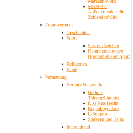
Marzahn-Nord
MANEO-
Außenkontaktstelle
Zehlendorf-Süd
Empowerment
Geschichten
Sport
Setz ein Zeichen
Kampagnen gegen
Homophobie im Sport
Religionen
Filme
Vernetzung
Berliner Netzwerke
Berliner
Toleranzbündnis
Kiss Kiss Berlin
Regenbogenkiez
L-Support
Soireeen und Talks
International