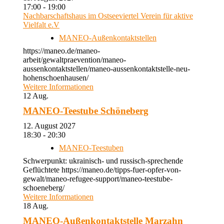
17:00 - 19:00
Nachbarschaftshaus im Ostseeviertel Verein für aktive
Vielfalt e.V
MANEO-Außenkontaktstellen
https://maneo.de/maneo-
arbeit/gewaltpraevention/maneo-
aussenkontaktstellen/maneo-aussenkontaktstelle-neu-
hohenschoenhausen/
Weitere Informationen
12
Aug.
MANEO-Teestube Schöneberg
12. August 2027
18:30 - 20:30
MANEO-Teestuben
Schwerpunkt: ukrainisch- und russisch-sprechende
Geflüchtete https://maneo.de/tipps-fuer-opfer-von-
gewalt/maneo-refugee-support/maneo-teestube-
schoeneberg/
Weitere Informationen
18
Aug.
MANEO-Außenkontaktstelle Marzahn