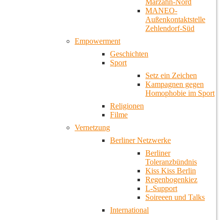
Marzahn-Nord
MANEO-
Außenkontaktstelle
Zehlendorf-Süd
Empowerment
Geschichten
Sport
Setz ein Zeichen
Kampagnen gegen
Homophobie im Sport
Religionen
Filme
Vernetzung
Berliner Netzwerke
Berliner
Toleranzbündnis
Kiss Kiss Berlin
Regenbogenkiez
L-Support
Soireeen und Talks
International