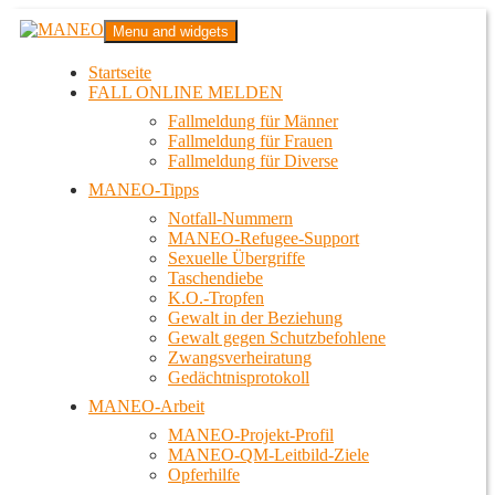
Zum
MANEO
Menu and widgets
Inhalt
Das schwule Anti-Gewalt-Projekt in Berlin
springen
Startseite
FALL ONLINE MELDEN
Fallmeldung für Männer
Fallmeldung für Frauen
Fallmeldung für Diverse
MANEO-Tipps
Notfall-Nummern
MANEO-Refugee-Support
Sexuelle Übergriffe
Taschendiebe
K.O.-Tropfen
Gewalt in der Beziehung
Gewalt gegen Schutzbefohlene
Zwangsverheiratung
Gedächtnisprotokoll
MANEO-Arbeit
MANEO-Projekt-Profil
MANEO-QM-Leitbild-Ziele
Opferhilfe