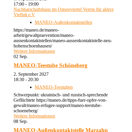
17:00 - 19:00
Nachbarschaftshaus im Ostseeviertel Verein für aktive
Vielfalt e.V
MANEO-Außenkontaktstellen
https://maneo.de/maneo-
arbeit/gewaltpraevention/maneo-
aussenkontaktstellen/maneo-aussenkontaktstelle-neu-
hohenschoenhausen/
Weitere Informationen
02
Sep.
MANEO-Teestube Schöneberg
2. September 2027
18:30 - 20:30
MANEO-Teestuben
Schwerpunkt: ukrainisch- und russisch-sprechende
Geflüchtete https://maneo.de/tipps-fuer-opfer-von-
gewalt/maneo-refugee-support/maneo-teestube-
schoeneberg/
Weitere Informationen
08
Sep.
MANEO-Außenkontaktstelle Marzahn