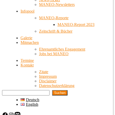
MANEO-Newsletters
Infopool
MANEO-Reporte
MANEO-Report 2023
Zeitschrift & Bücher
Galerie
Mitmachen
Ehrenamtliches Engagement
Jobs bei MANEO
Termine
Kontakt
Zitate
Impressum
Disclaimer
Datenschutzerklärung
Suchen
Deutsch
English
Facebook
Instagram
Mastodon