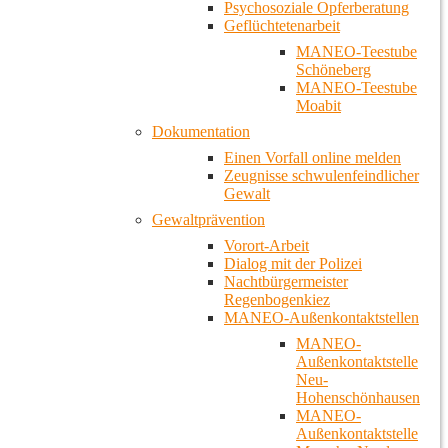
Psychosoziale Opferberatung
Geflüchtetenarbeit
MANEO-Teestube
Schöneberg
MANEO-Teestube
Moabit
Dokumentation
Einen Vorfall online melden
Zeugnisse schwulenfeindlicher
Gewalt
Gewaltprävention
Vorort-Arbeit
Dialog mit der Polizei
Nachtbürgermeister
Regenbogenkiez
MANEO-Außenkontaktstellen
MANEO-
Außenkontaktstelle
Neu-
Hohenschönhausen
MANEO-
Außenkontaktstelle