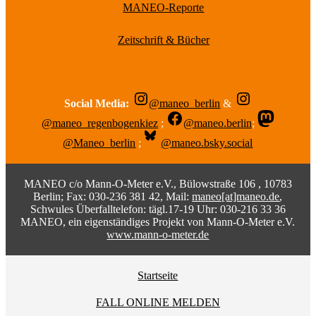
MANEO-Reporte
Zeitschrift & Bücher
Social Media:
@maneo_berlin
&
@maneo_regenbogenkiez
;
@maneo.berlin
;
@Maneo_berlin
;
@maneo.bsky.social
MANEO c/o Mann-O-Meter e.V., Bülowstraße 106 , 10783
Berlin; Fax: 030-236 381 42, Mail:
maneo[at]maneo.de
,
Schwules Überfalltelefon: tägl.17-19 Uhr: 030-216 33 36
MANEO, ein eigenständiges Projekt von Mann-O-Meter e.V.
www.mann-o-meter.de
Startseite
FALL ONLINE MELDEN