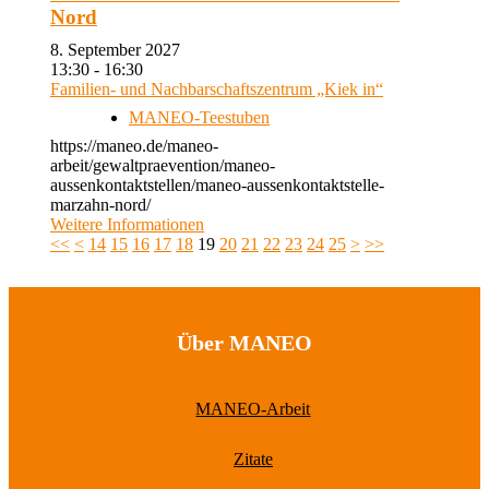
Nord
8. September 2027
13:30 - 16:30
Familien- und Nachbarschaftszentrum „Kiek in“
MANEO-Teestuben
https://maneo.de/maneo-
arbeit/gewaltpraevention/maneo-
aussenkontaktstellen/maneo-aussenkontaktstelle-
marzahn-nord/
Weitere Informationen
<<
<
14
15
16
17
18
19
20
21
22
23
24
25
>
>>
Über MANEO
MANEO-Arbeit
Zitate