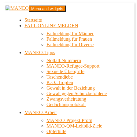
Zum
MANEO
Menu and widgets
Inhalt
Das schwule Anti-Gewalt-Projekt in Berlin
springen
Startseite
FALL ONLINE MELDEN
Fallmeldung für Männer
Fallmeldung für Frauen
Fallmeldung für Diverse
MANEO-Tipps
Notfall-Nummern
MANEO-Refugee-Support
Sexuelle Übergriffe
Taschendiebe
K.O.-Tropfen
Gewalt in der Beziehung
Gewalt gegen Schutzbefohlene
Zwangsverheiratung
Gedächtnisprotokoll
MANEO-Arbeit
MANEO-Projekt-Profil
MANEO-QM-Leitbild-Ziele
Opferhilfe