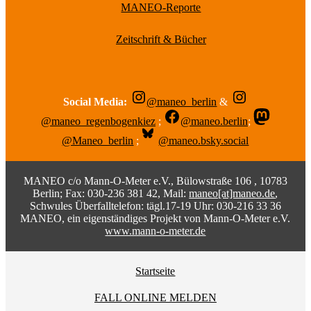
MANEO-Reporte
Zeitschrift & Bücher
Social Media:
@maneo_berlin
&
@maneo_regenbogenkiez
;
@maneo.berlin
;
@Maneo_berlin
;
@maneo.bsky.social
MANEO c/o Mann-O-Meter e.V., Bülowstraße 106 , 10783
Berlin; Fax: 030-236 381 42, Mail:
maneo[at]maneo.de
,
Schwules Überfalltelefon: tägl.17-19 Uhr: 030-216 33 36
MANEO, ein eigenständiges Projekt von Mann-O-Meter e.V.
www.mann-o-meter.de
Startseite
FALL ONLINE MELDEN