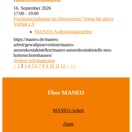
16. September 2026
17:00 - 19:00
Nachbarschaftshaus im Ostseeviertel Verein für aktive
Vielfalt e.V
MANEO-Außenkontaktstellen
https://maneo.de/maneo-
arbeit/gewaltpraevention/maneo-
aussenkontaktstellen/maneo-aussenkontaktstelle-neu-
hohenschoenhausen/
Weitere Informationen
<
1
2
3
4
5
6
7
8
9
10
11
12
>
>>
Über MANEO
MANEO-Arbeit
Zitate