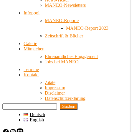
MANEO-Newsletters
Infopool
MANEO-Reporte
MANEO-Report 2023
Zeitschrift & Bücher
Galerie
Mitmachen
Ehrenamtliches Engagement
Jobs bei MANEO
Termine
Kontakt
Zitate
Impressum
Disclaimer
Datenschutzerklärung
Suchen
Deutsch
English
Facebook
Instagram
Mastodon