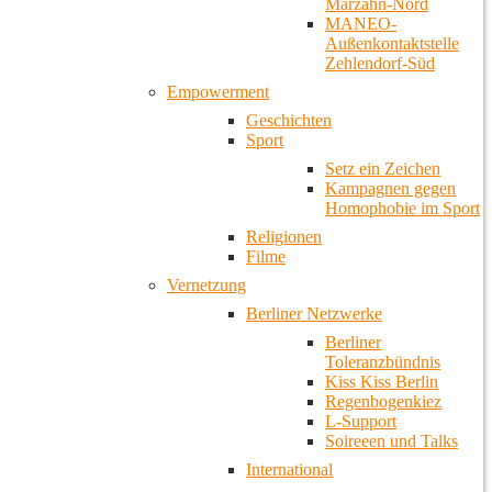
Marzahn-Nord
MANEO-
Außenkontaktstelle
Zehlendorf-Süd
Empowerment
Geschichten
Sport
Setz ein Zeichen
Kampagnen gegen
Homophobie im Sport
Religionen
Filme
Vernetzung
Berliner Netzwerke
Berliner
Toleranzbündnis
Kiss Kiss Berlin
Regenbogenkiez
L-Support
Soireeen und Talks
International