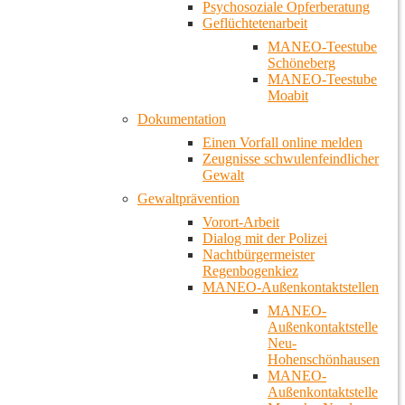
Psychosoziale Opferberatung
Geflüchtetenarbeit
MANEO-Teestube
Schöneberg
MANEO-Teestube
Moabit
Dokumentation
Einen Vorfall online melden
Zeugnisse schwulenfeindlicher
Gewalt
Gewaltprävention
Vorort-Arbeit
Dialog mit der Polizei
Nachtbürgermeister
Regenbogenkiez
MANEO-Außenkontaktstellen
MANEO-
Außenkontaktstelle
Neu-
Hohenschönhausen
MANEO-
Außenkontaktstelle