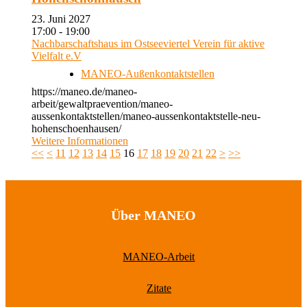
23. Juni 2027
17:00 - 19:00
Nachbarschaftshaus im Ostseeviertel Verein für aktive
Vielfalt e.V
MANEO-Außenkontaktstellen
https://maneo.de/maneo-
arbeit/gewaltpraevention/maneo-
aussenkontaktstellen/maneo-aussenkontaktstelle-neu-
hohenschoenhausen/
Weitere Informationen
<<
<
11
12
13
14
15
16
17
18
19
20
21
22
>
>>
Über MANEO
MANEO-Arbeit
Zitate