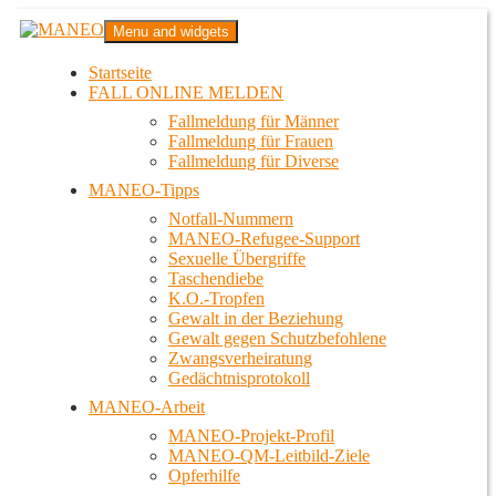
Zum
MANEO
Menu and widgets
Inhalt
Das schwule Anti-Gewalt-Projekt in Berlin
springen
Startseite
FALL ONLINE MELDEN
Fallmeldung für Männer
Fallmeldung für Frauen
Fallmeldung für Diverse
MANEO-Tipps
Notfall-Nummern
MANEO-Refugee-Support
Sexuelle Übergriffe
Taschendiebe
K.O.-Tropfen
Gewalt in der Beziehung
Gewalt gegen Schutzbefohlene
Zwangsverheiratung
Gedächtnisprotokoll
MANEO-Arbeit
MANEO-Projekt-Profil
MANEO-QM-Leitbild-Ziele
Opferhilfe