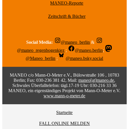
MANEO-Reporte
Zeitschrift & Bücher
Social Media:
@maneo_berlin
&
@maneo_regenbogenkiez
;
@maneo.berlin
;
@Maneo_berlin
;
@maneo.bsky.social
MANEO c/o Mann-O-Meter e.V., Bülowstraße 106 , 10783
Berlin; Fax: 030-236 381 42, Mail:
maneo[at]maneo.de
,
Schwules Überfalltelefon: tägl.17-19 Uhr: 030-216 33 36
MANEO, ein eigenständiges Projekt von Mann-O-Meter e.V.
www.mann-o-meter.de
Startseite
FALL ONLINE MELDEN