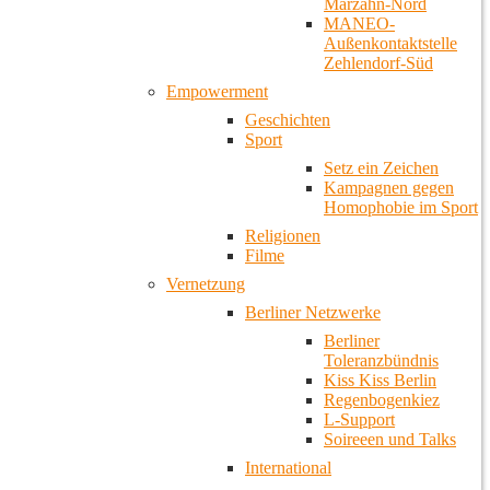
Marzahn-Nord
MANEO-
Außenkontaktstelle
Zehlendorf-Süd
Empowerment
Geschichten
Sport
Setz ein Zeichen
Kampagnen gegen
Homophobie im Sport
Religionen
Filme
Vernetzung
Berliner Netzwerke
Berliner
Toleranzbündnis
Kiss Kiss Berlin
Regenbogenkiez
L-Support
Soireeen und Talks
International