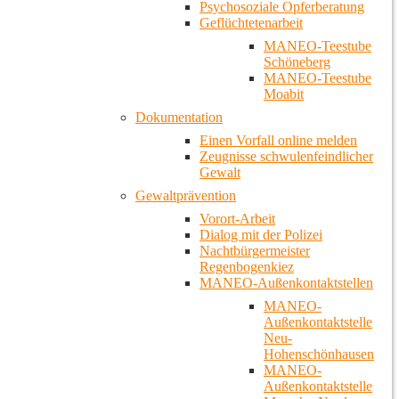
Psychosoziale Opferberatung
Geflüchtetenarbeit
MANEO-Teestube
Schöneberg
MANEO-Teestube
Moabit
Dokumentation
Einen Vorfall online melden
Zeugnisse schwulenfeindlicher
Gewalt
Gewaltprävention
Vorort-Arbeit
Dialog mit der Polizei
Nachtbürgermeister
Regenbogenkiez
MANEO-Außenkontaktstellen
MANEO-
Außenkontaktstelle
Neu-
Hohenschönhausen
MANEO-
Außenkontaktstelle