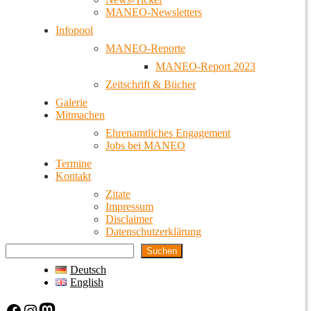
MANEO-Newsletters
Infopool
MANEO-Reporte
MANEO-Report 2023
Zeitschrift & Bücher
Galerie
Mitmachen
Ehrenamtliches Engagement
Jobs bei MANEO
Termine
Kontakt
Zitate
Impressum
Disclaimer
Datenschutzerklärung
Suchen
Deutsch
English
Facebook
Instagram
Mastodon