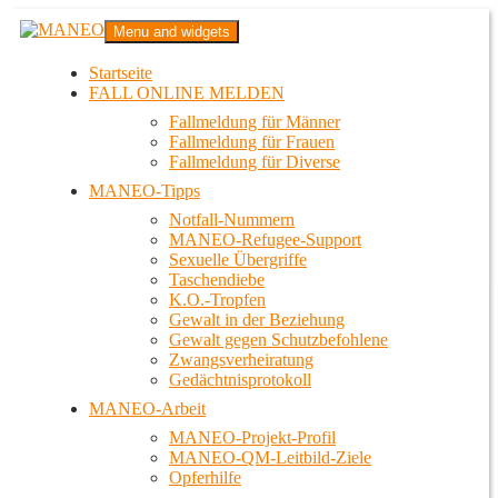
Zum
MANEO
Menu and widgets
Inhalt
Das schwule Anti-Gewalt-Projekt in Berlin
springen
Startseite
FALL ONLINE MELDEN
Fallmeldung für Männer
Fallmeldung für Frauen
Fallmeldung für Diverse
MANEO-Tipps
Notfall-Nummern
MANEO-Refugee-Support
Sexuelle Übergriffe
Taschendiebe
K.O.-Tropfen
Gewalt in der Beziehung
Gewalt gegen Schutzbefohlene
Zwangsverheiratung
Gedächtnisprotokoll
MANEO-Arbeit
MANEO-Projekt-Profil
MANEO-QM-Leitbild-Ziele
Opferhilfe