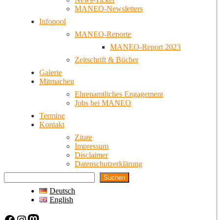
MANEO-Newsletters
Infopool
MANEO-Reporte
MANEO-Report 2023
Zeitschrift & Bücher
Galerie
Mitmachen
Ehrenamtliches Engagement
Jobs bei MANEO
Termine
Kontakt
Zitate
Impressum
Disclaimer
Datenschutzerklärung
Suchen
Deutsch
English
Facebook
Instagram
Mastodon