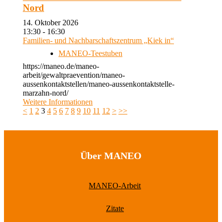
Nord
14. Oktober 2026
13:30 - 16:30
Familien- und Nachbarschaftszentrum „Kiek in“
MANEO-Teestuben
https://maneo.de/maneo-
arbeit/gewaltpraevention/maneo-
aussenkontaktstellen/maneo-aussenkontaktstelle-
marzahn-nord/
Weitere Informationen
<
1
2
3
4
5
6
7
8
9
10
11
12
>
>>
Über MANEO
MANEO-Arbeit
Zitate