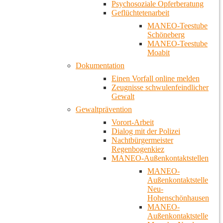
Psychosoziale Opferberatung
Geflüchtetenarbeit
MANEO-Teestube
Schöneberg
MANEO-Teestube
Moabit
Dokumentation
Einen Vorfall online melden
Zeugnisse schwulenfeindlicher
Gewalt
Gewaltprävention
Vorort-Arbeit
Dialog mit der Polizei
Nachtbürgermeister
Regenbogenkiez
MANEO-Außenkontaktstellen
MANEO-
Außenkontaktstelle
Neu-
Hohenschönhausen
MANEO-
Außenkontaktstelle