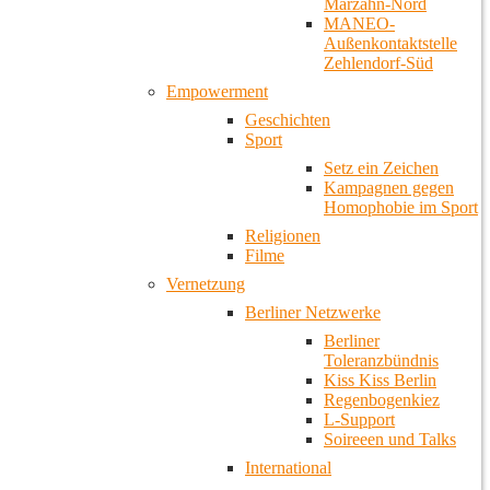
Marzahn-Nord
MANEO-
Außenkontaktstelle
Zehlendorf-Süd
Empowerment
Geschichten
Sport
Setz ein Zeichen
Kampagnen gegen
Homophobie im Sport
Religionen
Filme
Vernetzung
Berliner Netzwerke
Berliner
Toleranzbündnis
Kiss Kiss Berlin
Regenbogenkiez
L-Support
Soireeen und Talks
International