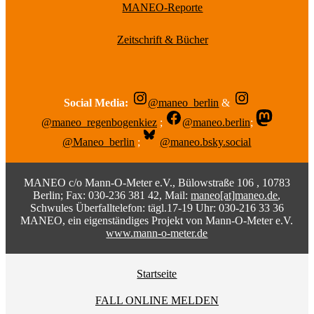
MANEO-Reporte
Zeitschrift & Bücher
Social Media:
@maneo_berlin
&
@maneo_regenbogenkiez
;
@maneo.berlin
;
@Maneo_berlin
;
@maneo.bsky.social
MANEO c/o Mann-O-Meter e.V., Bülowstraße 106 , 10783
Berlin; Fax: 030-236 381 42, Mail:
maneo[at]maneo.de
,
Schwules Überfalltelefon: tägl.17-19 Uhr: 030-216 33 36
MANEO, ein eigenständiges Projekt von Mann-O-Meter e.V.
www.mann-o-meter.de
Startseite
FALL ONLINE MELDEN