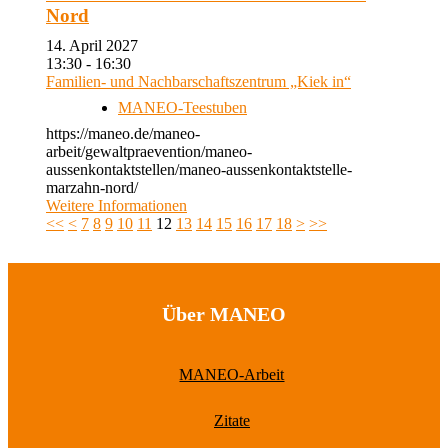
Nord
14. April 2027
13:30 - 16:30
Familien- und Nachbarschaftszentrum „Kiek in“
MANEO-Teestuben
https://maneo.de/maneo-
arbeit/gewaltpraevention/maneo-
aussenkontaktstellen/maneo-aussenkontaktstelle-
marzahn-nord/
Weitere Informationen
<<
<
7
8
9
10
11
12
13
14
15
16
17
18
>
>>
Über MANEO
MANEO-Arbeit
Zitate