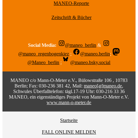
MANEO-Reporte
Zeitschrift & Bücher
Social Media:
@maneo_berlin
&
@maneo_regenbogenkiez
;
@maneo.berlin
;
@Maneo_berlin
;
@maneo.bsky.social
MANEO c/o Mann-O-Meter e.V., Bülowstraße 106 , 10783
Berlin; Fax: 030-236 381 42, Mail:
maneo[at]maneo.de
,
Schwules Überfalltelefon: tägl.17-19 Uhr: 030-216 33 36
MANEO, ein eigenständiges Projekt von Mann-O-Meter e.V.
www.mann-o-meter.de
Startseite
FALL ONLINE MELDEN