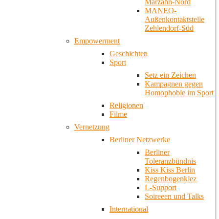
Marzahn-Nord
MANEO-
Außenkontaktstelle
Zehlendorf-Süd
Empowerment
Geschichten
Sport
Setz ein Zeichen
Kampagnen gegen
Homophobie im Sport
Religionen
Filme
Vernetzung
Berliner Netzwerke
Berliner
Toleranzbündnis
Kiss Kiss Berlin
Regenbogenkiez
L-Support
Soireeen und Talks
International