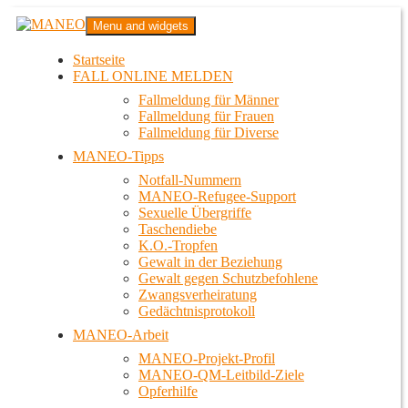
Zum
MANEO
Menu and widgets
Inhalt
Das schwule Anti-Gewalt-Projekt in Berlin
springen
Startseite
FALL ONLINE MELDEN
Fallmeldung für Männer
Fallmeldung für Frauen
Fallmeldung für Diverse
MANEO-Tipps
Notfall-Nummern
MANEO-Refugee-Support
Sexuelle Übergriffe
Taschendiebe
K.O.-Tropfen
Gewalt in der Beziehung
Gewalt gegen Schutzbefohlene
Zwangsverheiratung
Gedächtnisprotokoll
MANEO-Arbeit
MANEO-Projekt-Profil
MANEO-QM-Leitbild-Ziele
Opferhilfe