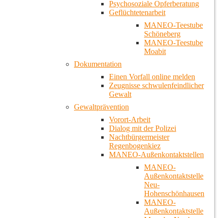
Psychosoziale Opferberatung
Geflüchtetenarbeit
MANEO-Teestube
Schöneberg
MANEO-Teestube
Moabit
Dokumentation
Einen Vorfall online melden
Zeugnisse schwulenfeindlicher
Gewalt
Gewaltprävention
Vorort-Arbeit
Dialog mit der Polizei
Nachtbürgermeister
Regenbogenkiez
MANEO-Außenkontaktstellen
MANEO-
Außenkontaktstelle
Neu-
Hohenschönhausen
MANEO-
Außenkontaktstelle