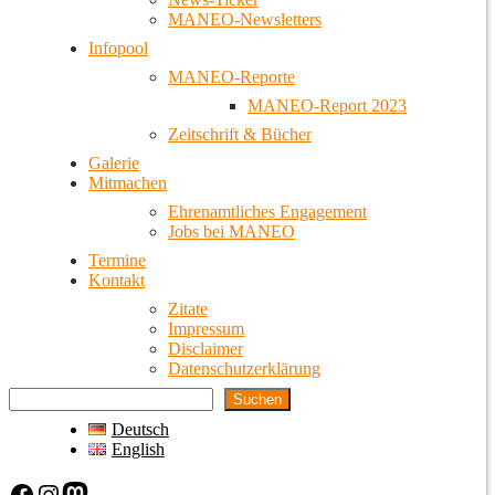
MANEO-Newsletters
Infopool
MANEO-Reporte
MANEO-Report 2023
Zeitschrift & Bücher
Galerie
Mitmachen
Ehrenamtliches Engagement
Jobs bei MANEO
Termine
Kontakt
Zitate
Impressum
Disclaimer
Datenschutzerklärung
Suchen
Deutsch
English
Facebook
Instagram
Mastodon