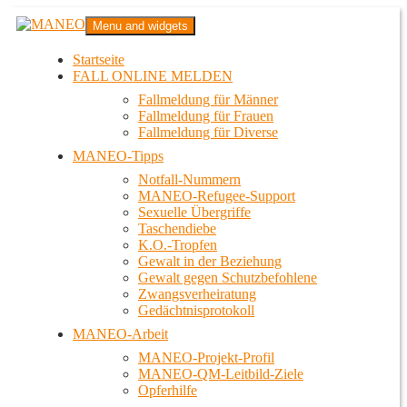
Zum
MANEO
Menu and widgets
Inhalt
Das schwule Anti-Gewalt-Projekt in Berlin
springen
Startseite
FALL ONLINE MELDEN
Fallmeldung für Männer
Fallmeldung für Frauen
Fallmeldung für Diverse
MANEO-Tipps
Notfall-Nummern
MANEO-Refugee-Support
Sexuelle Übergriffe
Taschendiebe
K.O.-Tropfen
Gewalt in der Beziehung
Gewalt gegen Schutzbefohlene
Zwangsverheiratung
Gedächtnisprotokoll
MANEO-Arbeit
MANEO-Projekt-Profil
MANEO-QM-Leitbild-Ziele
Opferhilfe