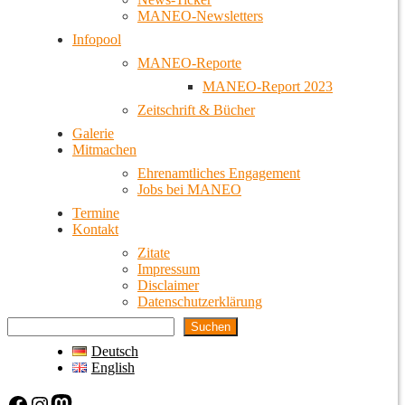
MANEO-Newsletters
Infopool
MANEO-Reporte
MANEO-Report 2023
Zeitschrift & Bücher
Galerie
Mitmachen
Ehrenamtliches Engagement
Jobs bei MANEO
Termine
Kontakt
Zitate
Impressum
Disclaimer
Datenschutzerklärung
Suchen
Deutsch
English
Facebook
Instagram
Mastodon