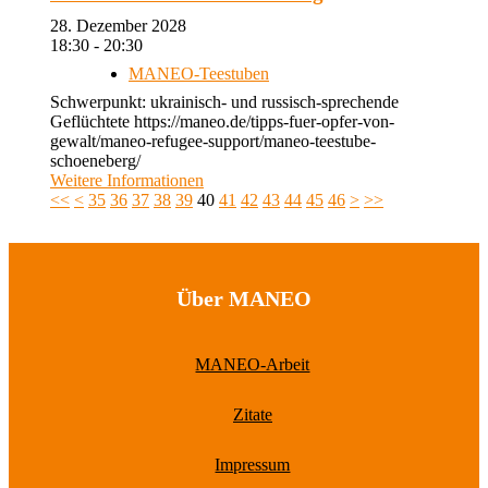
28. Dezember 2028
18:30 - 20:30
MANEO-Teestuben
Schwerpunkt: ukrainisch- und russisch-sprechende
Geflüchtete https://maneo.de/tipps-fuer-opfer-von-
gewalt/maneo-refugee-support/maneo-teestube-
schoeneberg/
Weitere Informationen
<<
<
35
36
37
38
39
40
41
42
43
44
45
46
>
>>
Über MANEO
MANEO-Arbeit
Zitate
Impressum