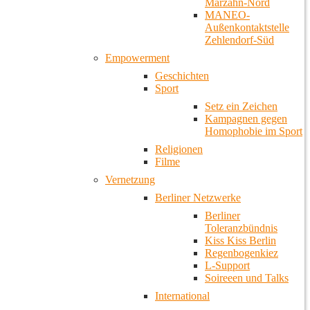
Marzahn-Nord
MANEO-
Außenkontaktstelle
Zehlendorf-Süd
Empowerment
Geschichten
Sport
Setz ein Zeichen
Kampagnen gegen
Homophobie im Sport
Religionen
Filme
Vernetzung
Berliner Netzwerke
Berliner
Toleranzbündnis
Kiss Kiss Berlin
Regenbogenkiez
L-Support
Soireeen und Talks
International