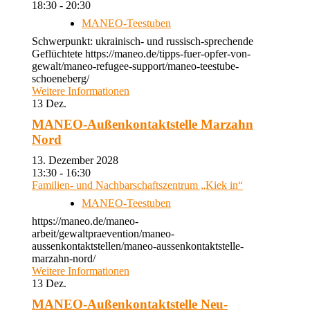
18:30 - 20:30
MANEO-Teestuben
Schwerpunkt: ukrainisch- und russisch-sprechende
Geflüchtete https://maneo.de/tipps-fuer-opfer-von-
gewalt/maneo-refugee-support/maneo-teestube-
schoeneberg/
Weitere Informationen
13
Dez.
MANEO-Außenkontaktstelle Marzahn
Nord
13. Dezember 2028
13:30 - 16:30
Familien- und Nachbarschaftszentrum „Kiek in“
MANEO-Teestuben
https://maneo.de/maneo-
arbeit/gewaltpraevention/maneo-
aussenkontaktstellen/maneo-aussenkontaktstelle-
marzahn-nord/
Weitere Informationen
13
Dez.
MANEO-Außenkontaktstelle Neu-