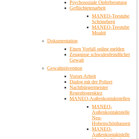
Psychosoziale Opferberatung
Geflüchtetenarbeit
MANEO-Teestube
Schöneberg
MANEO-Teestube
Moabit
Dokumentation
Einen Vorfall online melden
Zeugnisse schwulenfeindlicher
Gewalt
Gewaltprävention
Vorort-Arbeit
Dialog mit der Polizei
Nachtbürgermeister
Regenbogenkiez
MANEO-Außenkontaktstellen
MANEO-
Außenkontaktstelle
Neu-
Hohenschönhausen
MANEO-
Außenkontaktstelle