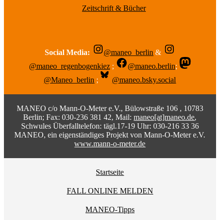
Zeitschrift & Bücher
Social Media:
@maneo_berlin
&
@maneo_regenbogenkiez
;
@maneo.berlin
;
@Maneo_berlin
;
@maneo.bsky.social
MANEO c/o Mann-O-Meter e.V., Bülowstraße 106 , 10783
Berlin; Fax: 030-236 381 42, Mail:
maneo[at]maneo.de
,
Schwules Überfalltelefon: tägl.17-19 Uhr: 030-216 33 36
MANEO, ein eigenständiges Projekt von Mann-O-Meter e.V.
www.mann-o-meter.de
Startseite
FALL ONLINE MELDEN
MANEO-Tipps