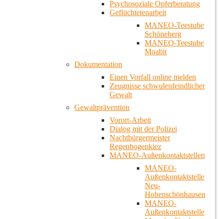
Psychosoziale Opferberatung
Geflüchtetenarbeit
MANEO-Teestube
Schöneberg
MANEO-Teestube
Moabit
Dokumentation
Einen Vorfall online melden
Zeugnisse schwulenfeindlicher
Gewalt
Gewaltprävention
Vorort-Arbeit
Dialog mit der Polizei
Nachtbürgermeister
Regenbogenkiez
MANEO-Außenkontaktstellen
MANEO-
Außenkontaktstelle
Neu-
Hohenschönhausen
MANEO-
Außenkontaktstelle