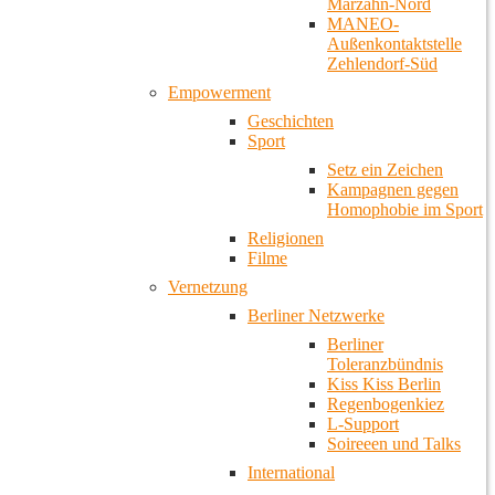
Marzahn-Nord
MANEO-
Außenkontaktstelle
Zehlendorf-Süd
Empowerment
Geschichten
Sport
Setz ein Zeichen
Kampagnen gegen
Homophobie im Sport
Religionen
Filme
Vernetzung
Berliner Netzwerke
Berliner
Toleranzbündnis
Kiss Kiss Berlin
Regenbogenkiez
L-Support
Soireeen und Talks
International