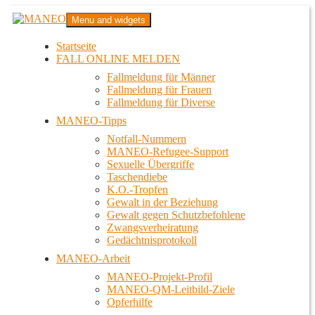
Zum
MANEO
Menu and widgets
Inhalt
Das schwule Anti-Gewalt-Projekt in Berlin
springen
Startseite
FALL ONLINE MELDEN
Fallmeldung für Männer
Fallmeldung für Frauen
Fallmeldung für Diverse
MANEO-Tipps
Notfall-Nummern
MANEO-Refugee-Support
Sexuelle Übergriffe
Taschendiebe
K.O.-Tropfen
Gewalt in der Beziehung
Gewalt gegen Schutzbefohlene
Zwangsverheiratung
Gedächtnisprotokoll
MANEO-Arbeit
MANEO-Projekt-Profil
MANEO-QM-Leitbild-Ziele
Opferhilfe