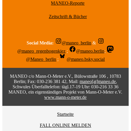
MANEO-Reporte
Zeitschrift & Bücher
Social Media:
@maneo_berlin
&
@maneo_regenbogenkiez
;
@maneo.berlin
;
@Maneo_berlin
;
@maneo.bsky.social
MANEO c/o Mann-O-Meter e.V., Bülowstraße 106 , 10783
Berlin; Fax: 030-236 381 42, Mail:
maneo[at]maneo.de
,
Schwules Überfalltelefon: tägl.17-19 Uhr: 030-216 33 36
MANEO, ein eigenständiges Projekt von Mann-O-Meter e.V.
www.mann-o-meter.de
Startseite
FALL ONLINE MELDEN