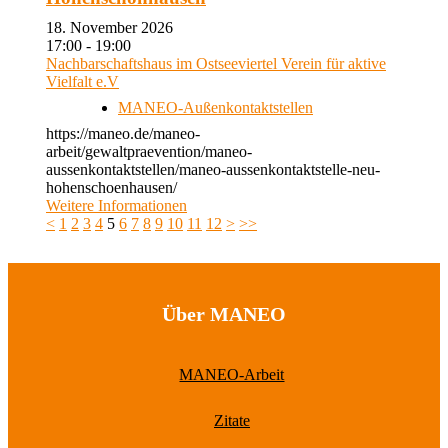
18. November 2026
17:00 - 19:00
Nachbarschaftshaus im Ostseeviertel Verein für aktive
Vielfalt e.V
MANEO-Außenkontaktstellen
https://maneo.de/maneo-
arbeit/gewaltpraevention/maneo-
aussenkontaktstellen/maneo-aussenkontaktstelle-neu-
hohenschoenhausen/
Weitere Informationen
<
1
2
3
4
5
6
7
8
9
10
11
12
>
>>
Über MANEO
MANEO-Arbeit
Zitate