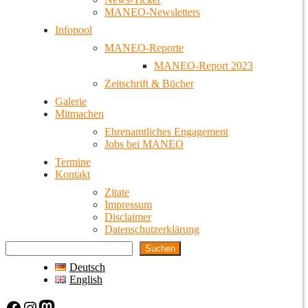
MANEO-Newsletters
Infopool
MANEO-Reporte
MANEO-Report 2023
Zeitschrift & Bücher
Galerie
Mitmachen
Ehrenamtliches Engagement
Jobs bei MANEO
Termine
Kontakt
Zitate
Impressum
Disclaimer
Datenschutzerklärung
Suchen
Deutsch
English
Facebook
Instagram
Mastodon