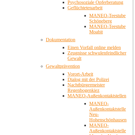
Psychosoziale Opferberatung
Geflüchtetenarbeit
MANEO-Teestube
Schöneberg
MANEO-Teestube
Moabit
Dokumentation
Einen Vorfall online melden
Zeugnisse schwulenfeindlicher
Gewalt
Gewaltprävention
Vorort-Arbeit
Dialog mit der Polizei
Nachtbürgermeister
Regenbogenkiez
MANEO-Außenkontaktstellen
MANEO-
Außenkontaktstelle
Neu-
Hohenschönhausen
MANEO-
Außenkontaktstelle