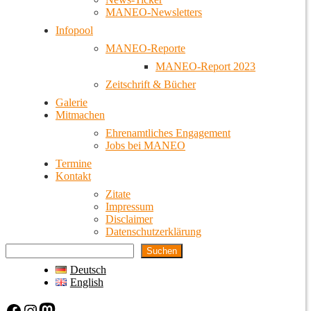
MANEO-Newsletters
Infopool
MANEO-Reporte
MANEO-Report 2023
Zeitschrift & Bücher
Galerie
Mitmachen
Ehrenamtliches Engagement
Jobs bei MANEO
Termine
Kontakt
Zitate
Impressum
Disclaimer
Datenschutzerklärung
Suchen
Deutsch
English
Facebook
Instagram
Mastodon