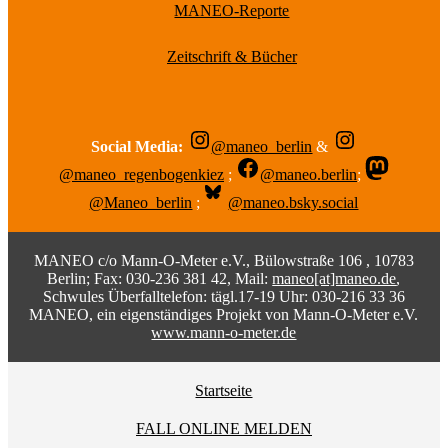
MANEO-Reporte
Zeitschrift & Bücher
Social Media:
@maneo_berlin
&
@maneo_regenbogenkiez
;
@maneo.berlin
;
@Maneo_berlin
;
@maneo.bsky.social
MANEO c/o Mann-O-Meter e.V., Bülowstraße 106 , 10783
Berlin; Fax: 030-236 381 42, Mail:
maneo[at]maneo.de
,
Schwules Überfalltelefon: tägl.17-19 Uhr: 030-216 33 36
MANEO, ein eigenständiges Projekt von Mann-O-Meter e.V.
www.mann-o-meter.de
Startseite
FALL ONLINE MELDEN