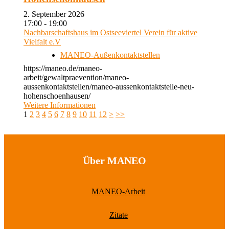
2. September 2026
17:00 - 19:00
Nachbarschaftshaus im Ostseeviertel Verein für aktive
Vielfalt e.V
MANEO-Außenkontaktstellen
https://maneo.de/maneo-
arbeit/gewaltpraevention/maneo-
aussenkontaktstellen/maneo-aussenkontaktstelle-neu-
hohenschoenhausen/
Weitere Informationen
1
2
3
4
5
6
7
8
9
10
11
12
>
>>
Über MANEO
MANEO-Arbeit
Zitate