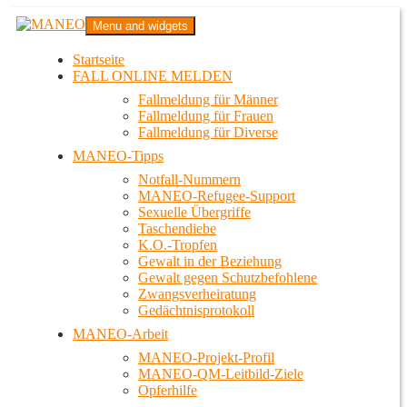
Zum
MANEO
Menu and widgets
Inhalt
Das schwule Anti-Gewalt-Projekt in Berlin
springen
Startseite
FALL ONLINE MELDEN
Fallmeldung für Männer
Fallmeldung für Frauen
Fallmeldung für Diverse
MANEO-Tipps
Notfall-Nummern
MANEO-Refugee-Support
Sexuelle Übergriffe
Taschendiebe
K.O.-Tropfen
Gewalt in der Beziehung
Gewalt gegen Schutzbefohlene
Zwangsverheiratung
Gedächtnisprotokoll
MANEO-Arbeit
MANEO-Projekt-Profil
MANEO-QM-Leitbild-Ziele
Opferhilfe