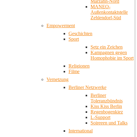
Marzahn-Nord
MANEO-
Außenkontaktstelle
Zehlendorf-Süd
Empowerment
Geschichten
Sport
Setz ein Zeichen
Kampagnen gegen
Homophobie im Sport
Religionen
Filme
Vernetzung
Berliner Netzwerke
Berliner
Toleranzbündnis
Kiss Kiss Berlin
Regenbogenkiez
L-Support
Soireeen und Talks
International