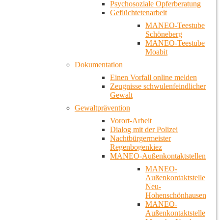
Psychosoziale Opferberatung
Geflüchtetenarbeit
MANEO-Teestube
Schöneberg
MANEO-Teestube
Moabit
Dokumentation
Einen Vorfall online melden
Zeugnisse schwulenfeindlicher
Gewalt
Gewaltprävention
Vorort-Arbeit
Dialog mit der Polizei
Nachtbürgermeister
Regenbogenkiez
MANEO-Außenkontaktstellen
MANEO-
Außenkontaktstelle
Neu-
Hohenschönhausen
MANEO-
Außenkontaktstelle