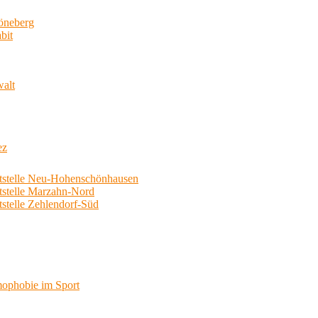
neberg
bit
walt
ez
telle Neu-Hohenschönhausen
telle Marzahn-Nord
elle Zehlendorf-Süd
phobie im Sport