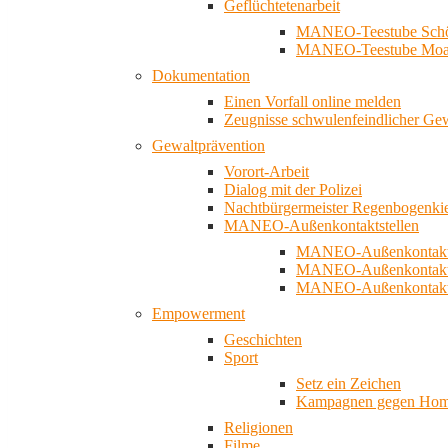
Geflüchtetenarbeit
MANEO-Teestube Schö
MANEO-Teestube Moa
Dokumentation
Einen Vorfall online melden
Zeugnisse schwulenfeindlicher Ge
Gewaltprävention
Vorort-Arbeit
Dialog mit der Polizei
Nachtbürgermeister Regenbogenki
MANEO-Außenkontaktstellen
MANEO-Außenkontakts
MANEO-Außenkontakts
MANEO-Außenkontaktst
Empowerment
Geschichten
Sport
Setz ein Zeichen
Kampagnen gegen Homo
Religionen
Filme