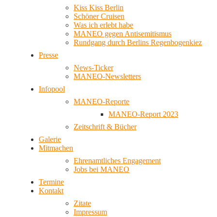
Kiss Kiss Berlin
Schöner Cruisen
Was ich erlebt habe
MANEO gegen Antisemitismus
Rundgang durch Berlins Regenbogenkiez
Presse
News-Ticker
MANEO-Newsletters
Infopool
MANEO-Reporte
MANEO-Report 2023
Zeitschrift & Bücher
Galerie
Mitmachen
Ehrenamtliches Engagement
Jobs bei MANEO
Termine
Kontakt
Zitate
Impressum