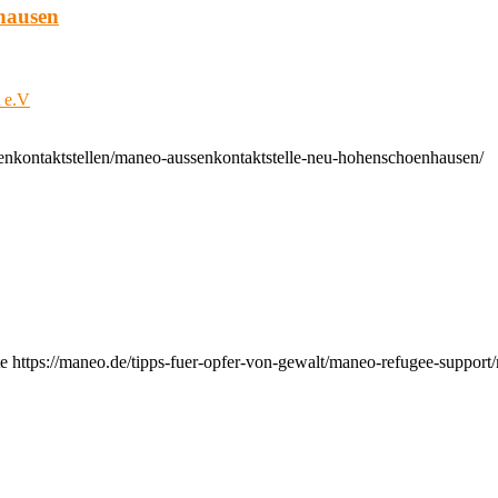
hausen
t e.V
enkontaktstellen/maneo-aussenkontaktstelle-neu-hohenschoenhausen/
e https://maneo.de/tipps-fuer-opfer-von-gewalt/maneo-refugee-support