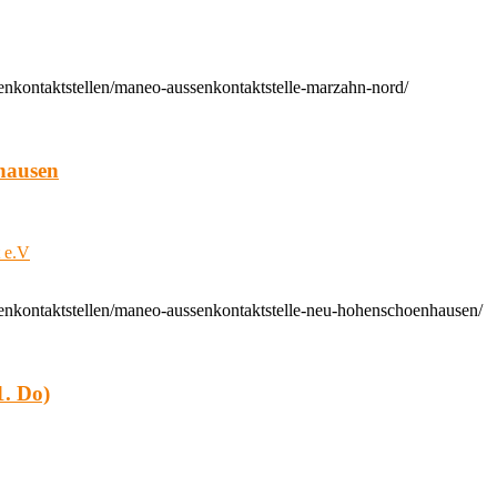
enkontaktstellen/maneo-aussenkontaktstelle-marzahn-nord/
hausen
t e.V
enkontaktstellen/maneo-aussenkontaktstelle-neu-hohenschoenhausen/
. Do)