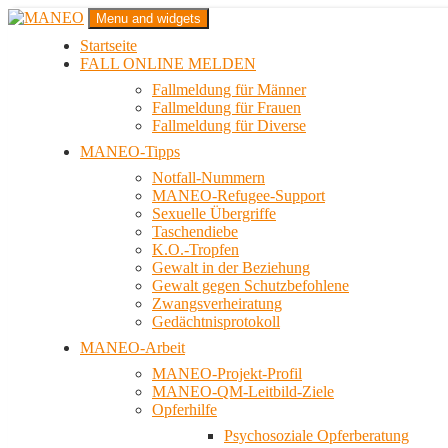
Zum
Menu and widgets
Inhalt
Startseite
springen
Das schwule Anti-Gewalt-Projekt in Berlin
FALL ONLINE MELDEN
MANEO
Fallmeldung für Männer
Fallmeldung für Frauen
Fallmeldung für Diverse
MANEO-Tipps
Notfall-Nummern
MANEO-Refugee-Support
Sexuelle Übergriffe
Taschendiebe
K.O.-Tropfen
Gewalt in der Beziehung
Gewalt gegen Schutzbefohlene
Zwangsverheiratung
Gedächtnisprotokoll
MANEO-Arbeit
MANEO-Projekt-Profil
MANEO-QM-Leitbild-Ziele
Opferhilfe
Psychosoziale Opferberatung