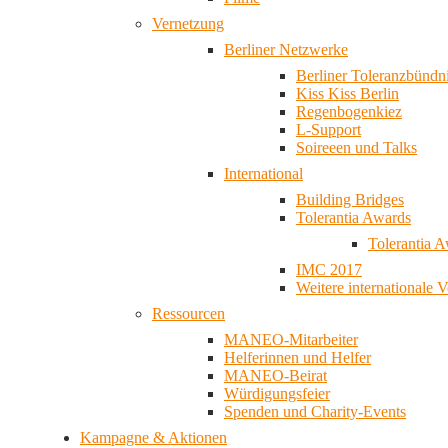
Vernetzung
Berliner Netzwerke
Berliner Toleranzbündn
Kiss Kiss Berlin
Regenbogenkiez
L-Support
Soireeen und Talks
International
Building Bridges
Tolerantia Awards
Tolerantia 
IMC 2017
Weitere internationale 
Ressourcen
MANEO-Mitarbeiter
Helferinnen und Helfer
MANEO-Beirat
Würdigungsfeier
Spenden und Charity-Events
Kampagne & Aktionen