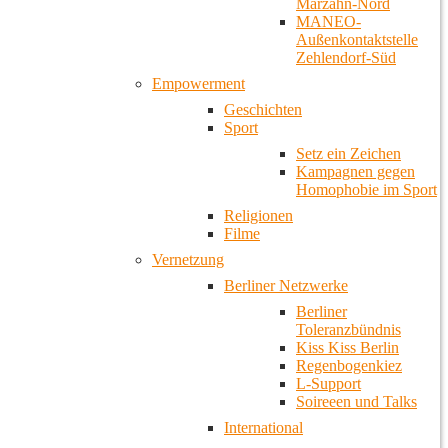
Marzahn-Nord
MANEO-
Außenkontaktstelle
Zehlendorf-Süd
Empowerment
Geschichten
Sport
Setz ein Zeichen
Kampagnen gegen
Homophobie im Sport
Religionen
Filme
Vernetzung
Berliner Netzwerke
Berliner
Toleranzbündnis
Kiss Kiss Berlin
Regenbogenkiez
L-Support
Soireeen und Talks
International