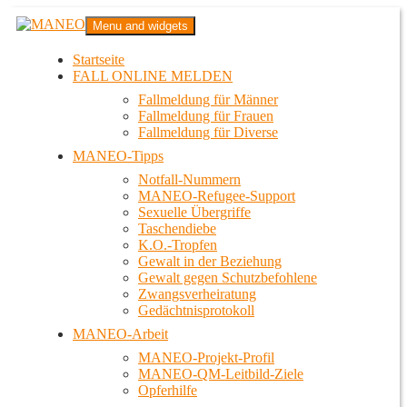
Zum
MANEO
Menu and widgets
Inhalt
Das schwule Anti-Gewalt-Projekt in Berlin
springen
Startseite
FALL ONLINE MELDEN
Fallmeldung für Männer
Fallmeldung für Frauen
Fallmeldung für Diverse
MANEO-Tipps
Notfall-Nummern
MANEO-Refugee-Support
Sexuelle Übergriffe
Taschendiebe
K.O.-Tropfen
Gewalt in der Beziehung
Gewalt gegen Schutzbefohlene
Zwangsverheiratung
Gedächtnisprotokoll
MANEO-Arbeit
MANEO-Projekt-Profil
MANEO-QM-Leitbild-Ziele
Opferhilfe