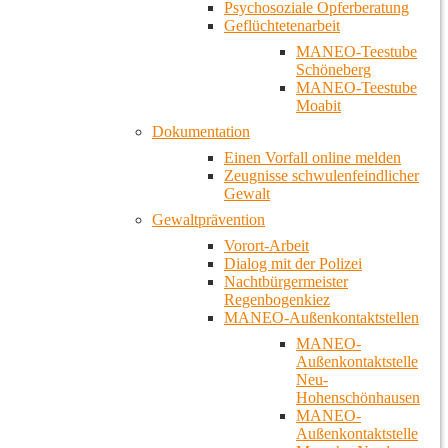
Psychosoziale Opferberatung
Geflüchtetenarbeit
MANEO-Teestube
Schöneberg
MANEO-Teestube
Moabit
Dokumentation
Einen Vorfall online melden
Zeugnisse schwulenfeindlicher
Gewalt
Gewaltprävention
Vorort-Arbeit
Dialog mit der Polizei
Nachtbürgermeister
Regenbogenkiez
MANEO-Außenkontaktstellen
MANEO-
Außenkontaktstelle
Neu-
Hohenschönhausen
MANEO-
Außenkontaktstelle