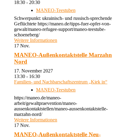
18:30 - 20:30
MANEO-Teestuben
Schwerpunkt: ukrainisch- und russisch-sprechende
Geflüchtete https://maneo.de/tipps-fuer-opfer-von-
gewalt/maneo-refugee-support/maneo-teestube-
schoeneberg/
Weitere Informationen
17
Nov.
MANEO-Außenkontaktstelle Marzahn
Nord
17. November 2027
13:30 - 16:30
Familien- und Nachbarschaftszentrum „Kiek in“
MANEO-Teestuben
https://maneo.de/maneo-
arbeit/gewaltpraevention/maneo-
aussenkontaktstellen/maneo-aussenkontaktstelle-
marzahn-nord/
Weitere Informationen
17
Nov.
MANEO-Außenkontaktstelle Neu-