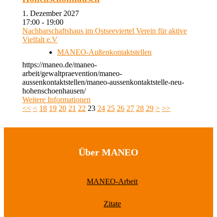
1. Dezember 2027
17:00 - 19:00
Nachbarschaftshaus im Ostseeviertel Verein für aktive
Vielfalt e.V
MANEO-Außenkontaktstellen
https://maneo.de/maneo-
arbeit/gewaltpraevention/maneo-
aussenkontaktstellen/maneo-aussenkontaktstelle-neu-
hohenschoenhausen/
Weitere Informationen
<<
<
18
19
20
21
22
23
24
25
26
27
28
29
>
>>
Über MANEO
MANEO-Arbeit
Zitate