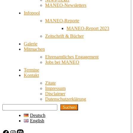
MANEO-Newsletters
Infopool
MANEO-Reporte
MANEO-Report 2023
Zeitschrift & Bücher
Galerie
Mitmachen
Ehrenamtliches Engagement
Jobs bei MANEO
Termine
Kontakt
Zitate
Impressum
Disclaimer
Datenschutzerklärung
Suchen
Deutsch
English
Facebook
Instagram
Mastodon