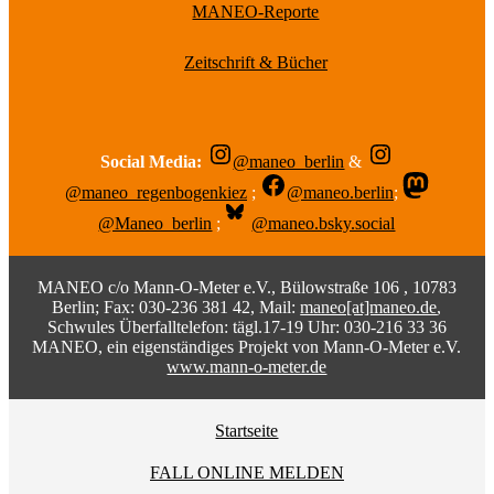
MANEO-Reporte
Zeitschrift & Bücher
Social Media:
@maneo_berlin
&
@maneo_regenbogenkiez
;
@maneo.berlin
;
@Maneo_berlin
;
@maneo.bsky.social
MANEO c/o Mann-O-Meter e.V., Bülowstraße 106 , 10783
Berlin; Fax: 030-236 381 42, Mail:
maneo[at]maneo.de
,
Schwules Überfalltelefon: tägl.17-19 Uhr: 030-216 33 36
MANEO, ein eigenständiges Projekt von Mann-O-Meter e.V.
www.mann-o-meter.de
Startseite
FALL ONLINE MELDEN