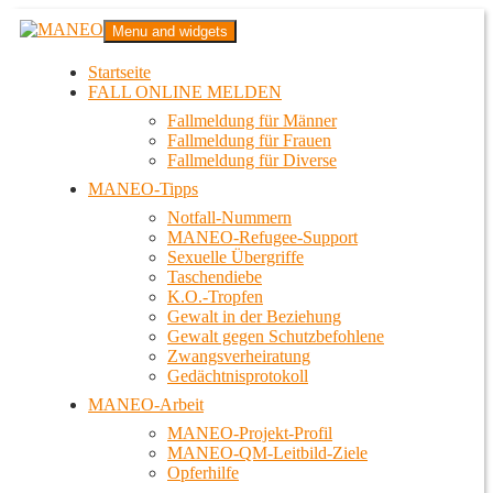
Zum
MANEO
Menu and widgets
Inhalt
Das schwule Anti-Gewalt-Projekt in Berlin
springen
Startseite
FALL ONLINE MELDEN
Fallmeldung für Männer
Fallmeldung für Frauen
Fallmeldung für Diverse
MANEO-Tipps
Notfall-Nummern
MANEO-Refugee-Support
Sexuelle Übergriffe
Taschendiebe
K.O.-Tropfen
Gewalt in der Beziehung
Gewalt gegen Schutzbefohlene
Zwangsverheiratung
Gedächtnisprotokoll
MANEO-Arbeit
MANEO-Projekt-Profil
MANEO-QM-Leitbild-Ziele
Opferhilfe