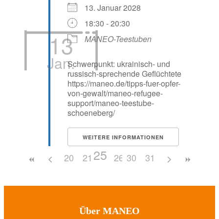
13. Januar 2028
18:30 - 20:30
13
MANEO-Teestuben
Jan.
Schwerpunkt: ukrainisch- und
russisch-sprechende Geflüchtete
https://maneo.de/tipps-fuer-opfer-
von-gewalt/maneo-refugee-
support/maneo-teestube-
schoeneberg/
WEITERE INFORMATIONEN
25
20
21
22
26
23
30
27
24
31
28
29
Über MANEO