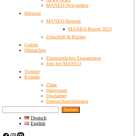
MANEO-Newsletters
Infopool
MANEO-Reporte
MANEO-Report 2023
Zeitschrift & Bücher
Galerie
Mitmachen
Ehrenamtliches Engagement
Jobs bei MANEO
Termine
Kontakt
Zitate
Impressum
Disclaimer
Datenschutzerklärung
Suchen
Deutsch
English
Facebook
Instagram
Mastodon