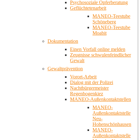
Psychosoziale Opferberatung
Geflüchtetenarbeit
MANEO-Teestube
Schöneberg
MANEO-Teestube
Moabit
Dokumentation
Einen Vorfall online melden
Zeugnisse schwulenfeindlicher
Gewalt
Gewaltprävention
Vorort-Arbeit
Dialog mit der Polizei
Nachtbürgermeister
Regenbogenkiez
MANEO-Außenkontaktstellen
MANEO-
Außenkontaktstelle
Neu-
Hohenschönhausen
MANEO-
Außenkontaktstelle