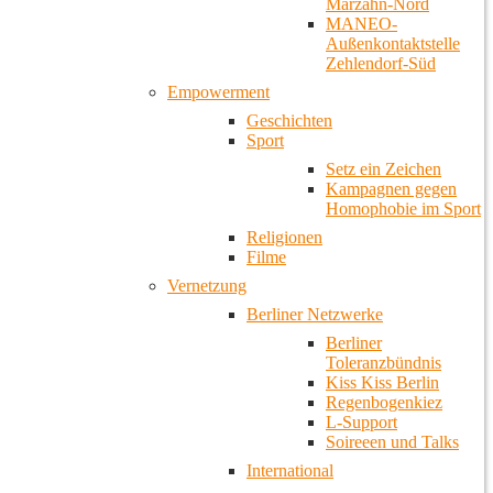
Marzahn-Nord
MANEO-
Außenkontaktstelle
Zehlendorf-Süd
Empowerment
Geschichten
Sport
Setz ein Zeichen
Kampagnen gegen
Homophobie im Sport
Religionen
Filme
Vernetzung
Berliner Netzwerke
Berliner
Toleranzbündnis
Kiss Kiss Berlin
Regenbogenkiez
L-Support
Soireeen und Talks
International