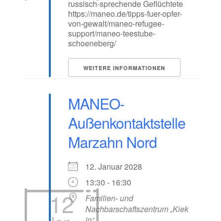
russisch-sprechende Geflüchtete
https://maneo.de/tipps-fuer-opfer-
von-gewalt/maneo-refugee-
support/maneo-teestube-
schoeneberg/
WEITERE INFORMATIONEN
MANEO-
Außenkontaktstelle
Marzahn Nord
12. Januar 2028
13:30 - 16:30
12
Familien- und
Nachbarschaftszentrum „Kiek
in“