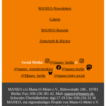
MANEO-Newsletters
Galerie
MANEO-Reporte
Zeitschrift & Bücher
Social Media:
@maneo_berlin
&
@maneo_regenbogenkiez
;
@maneo.berlin
;
@Maneo_berlin
;
@maneo.bsky.social
MANEO c/o Mann-O-Meter e.V., Bülowstraße 106 , 10783
Berlin; Fax: 030-236 381 42, Mail:
maneo[at]maneo.de
,
Schwules Überfalltelefon: tägl.17-19 Uhr: 030-216 33 36
MANEO, ein eigenständiges Projekt von Mann-O-Meter e.V.