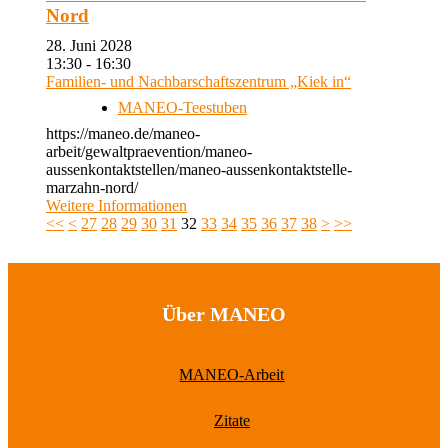
Nord
28. Juni 2028
13:30 - 16:30
Familien- und Nachbarschaftszentrum „Kiek in“
MANEO-Teestuben
https://maneo.de/maneo-
arbeit/gewaltpraevention/maneo-
aussenkontaktstellen/maneo-aussenkontaktstelle-
marzahn-nord/
Weitere Informationen
<<
<
27
28
29
30
31
32
33
34
35
36
37
38
>
>>
Über MANEO
MANEO-Arbeit
Zitate