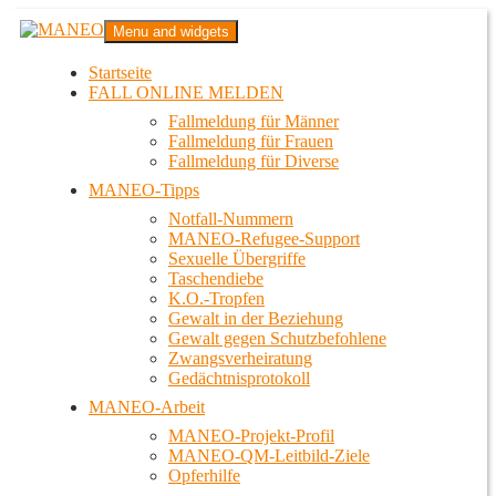
Zum
MANEO
Menu and widgets
Inhalt
Das schwule Anti-Gewalt-Projekt in Berlin
springen
Startseite
FALL ONLINE MELDEN
Fallmeldung für Männer
Fallmeldung für Frauen
Fallmeldung für Diverse
MANEO-Tipps
Notfall-Nummern
MANEO-Refugee-Support
Sexuelle Übergriffe
Taschendiebe
K.O.-Tropfen
Gewalt in der Beziehung
Gewalt gegen Schutzbefohlene
Zwangsverheiratung
Gedächtnisprotokoll
MANEO-Arbeit
MANEO-Projekt-Profil
MANEO-QM-Leitbild-Ziele
Opferhilfe