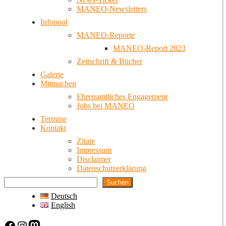
MANEO-Newsletters
Infopool
MANEO-Reporte
MANEO-Report 2023
Zeitschrift & Bücher
Galerie
Mitmachen
Ehrenamtliches Engagement
Jobs bei MANEO
Termine
Kontakt
Zitate
Impressum
Disclaimer
Datenschutzerklärung
Suchen
Deutsch
English
Facebook
Instagram
Mastodon