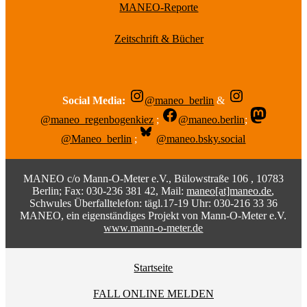
MANEO-Reporte
Zeitschrift & Bücher
Social Media:
@maneo_berlin
&
@maneo_regenbogenkiez
;
@maneo.berlin
;
@Maneo_berlin
;
@maneo.bsky.social
MANEO c/o Mann-O-Meter e.V., Bülowstraße 106 , 10783
Berlin; Fax: 030-236 381 42, Mail:
maneo[at]maneo.de
,
Schwules Überfalltelefon: tägl.17-19 Uhr: 030-216 33 36
MANEO, ein eigenständiges Projekt von Mann-O-Meter e.V.
www.mann-o-meter.de
Startseite
FALL ONLINE MELDEN