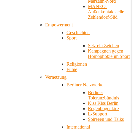
Marzahn-Nord
MANEO-
Außenkontaktstelle
Zehlendorf-Süd
Empowerment
Geschichten
Sport
Setz ein Zeichen
Kampagnen gegen
Homophobie im Sport
Religionen
Filme
Vernetzung
Berliner Netzwerke
Berliner
Toleranzbündnis
Kiss Kiss Berlin
Regenbogenkiez
L-Support
Soireeen und Talks
International