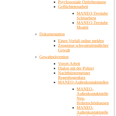
Psychosoziale Opferberatung
Geflüchtetenarbeit
MANEO-Teestube
Schöneberg
MANEO-Teestube
Moabit
Dokumentation
Einen Vorfall online melden
Zeugnisse schwulenfeindlicher
Gewalt
Gewaltprävention
Vorort-Arbeit
Dialog mit der Polizei
Nachtbürgermeister
Regenbogenkiez
MANEO-Außenkontaktstellen
MANEO-
Außenkontaktstelle
Neu-
Hohenschönhausen
MANEO-
Außenkontaktstelle