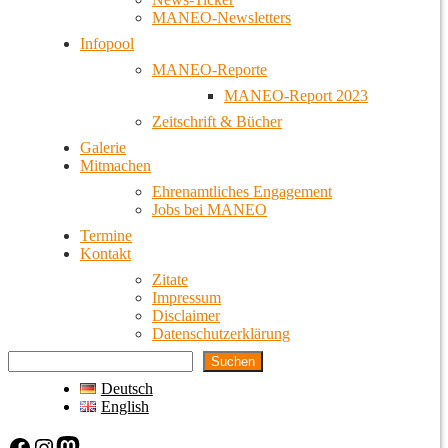
MANEO-Newsletters
Infopool
MANEO-Reporte
MANEO-Report 2023
Zeitschrift & Bücher
Galerie
Mitmachen
Ehrenamtliches Engagement
Jobs bei MANEO
Termine
Kontakt
Zitate
Impressum
Disclaimer
Datenschutzerklärung
Suchen
Deutsch
English
Facebook
Instagram
Mastodon