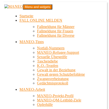
Zum
MANEO
Menu and widgets
Inhalt
Das schwule Anti-Gewalt-Projekt in Berlin
springen
Startseite
FALL ONLINE MELDEN
Fallmeldung für Männer
Fallmeldung für Frauen
Fallmeldung für Diverse
MANEO-Tipps
Notfall-Nummern
MANEO-Refugee-Support
Sexuelle Übergriffe
Taschendiebe
K.O.-Tropfen
Gewalt in der Beziehung
Gewalt gegen Schutzbefohlene
Zwangsverheiratung
Gedächtnisprotokoll
MANEO-Arbeit
MANEO-Projekt-Profil
MANEO-QM-Leitbild-Ziele
Opferhilfe