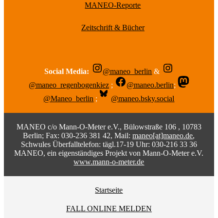
MANEO-Reporte
Zeitschrift & Bücher
Social Media:
@maneo_berlin
&
@maneo_regenbogenkiez
;
@maneo.berlin
;
@Maneo_berlin
;
@maneo.bsky.social
MANEO c/o Mann-O-Meter e.V., Bülowstraße 106 , 10783
Berlin; Fax: 030-236 381 42, Mail:
maneo[at]maneo.de
,
Schwules Überfalltelefon: tägl.17-19 Uhr: 030-216 33 36
MANEO, ein eigenständiges Projekt von Mann-O-Meter e.V.
www.mann-o-meter.de
Startseite
FALL ONLINE MELDEN