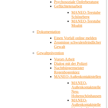
Psychosoziale Opferberatung
Geflüchtetenarbeit
MANEO-Teestube
Schöneberg
MANEO-Teestube
Moabit
Dokumentation
Einen Vorfall online melden
Zeugnisse schwulenfeindlicher
Gewalt
Gewaltprävention
Vorort-Arbeit
Dialog mit der Polizei
Nachtbürgermeister
Regenbogenkiez
MANEO-Außenkontaktstellen
MANEO-
Außenkontaktstelle
Neu-
Hohenschönhausen
MANEO-
Außenkontaktstelle