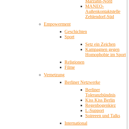
Marzahn-Nord
MANEO-
Außenkontaktstelle
Zehlendorf-Süd
Empowerment
Geschichten
Sport
Setz ein Zeichen
Kampagnen gegen
Homophobie im Sport
Religionen
Filme
Vernetzung
Berliner Netzwerke
Berliner
Toleranzbündnis
Kiss Kiss Berlin
Regenbogenkiez
L-Support
Soireeen und Talks
International