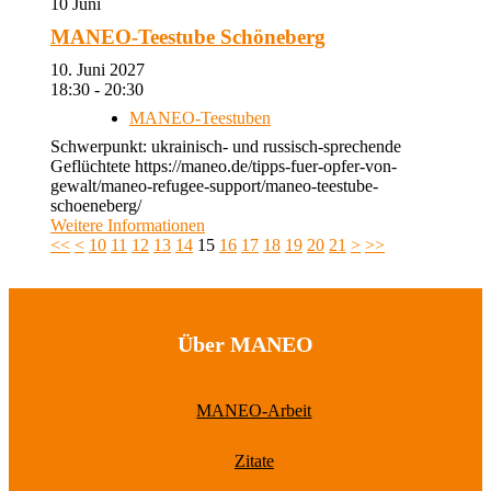
10
Juni
MANEO-Teestube Schöneberg
10. Juni 2027
18:30 - 20:30
MANEO-Teestuben
Schwerpunkt: ukrainisch- und russisch-sprechende
Geflüchtete https://maneo.de/tipps-fuer-opfer-von-
gewalt/maneo-refugee-support/maneo-teestube-
schoeneberg/
Weitere Informationen
<<
<
10
11
12
13
14
15
16
17
18
19
20
21
>
>>
Über MANEO
MANEO-Arbeit
Zitate