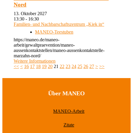
Nord
13. Oktober 2027
13:30 - 16:30
Familien- und Nachbarschaftszentrum „Kiek in“
MANEO-Teestuben
https://maneo.de/maneo-
arbeit/gewaltpraevention/maneo-
aussenkontaktstellen/maneo-aussenkontaktstelle-
marzahn-nord/
Weitere Informationen
<<
<
16
17
18
19
20
21
22
23
24
25
26
27
>
>>
Über MANEO
MANEO-Arbeit
Zitate