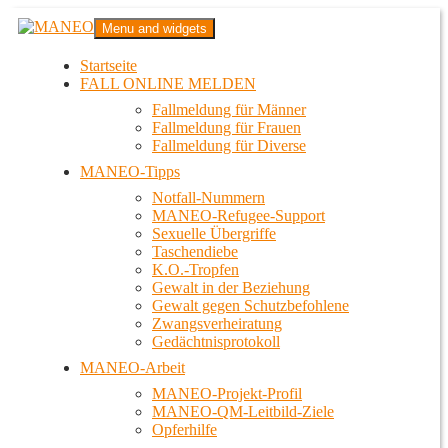
Zum
MANEO
Menu and widgets
Inhalt
Das schwule Anti-Gewalt-Projekt in Berlin
springen
Startseite
FALL ONLINE MELDEN
Fallmeldung für Männer
Fallmeldung für Frauen
Fallmeldung für Diverse
MANEO-Tipps
Notfall-Nummern
MANEO-Refugee-Support
Sexuelle Übergriffe
Taschendiebe
K.O.-Tropfen
Gewalt in der Beziehung
Gewalt gegen Schutzbefohlene
Zwangsverheiratung
Gedächtnisprotokoll
MANEO-Arbeit
MANEO-Projekt-Profil
MANEO-QM-Leitbild-Ziele
Opferhilfe