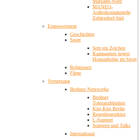
Marzahn-Nord
MANEO-
Außenkontaktstelle
Zehlendorf-Süd
Empowerment
Geschichten
Sport
Setz ein Zeichen
Kampagnen gegen
Homophobie im Sport
Religionen
Filme
Vernetzung
Berliner Netzwerke
Berliner
Toleranzbündnis
Kiss Kiss Berlin
Regenbogenkiez
L-Support
Soireeen und Talks
International