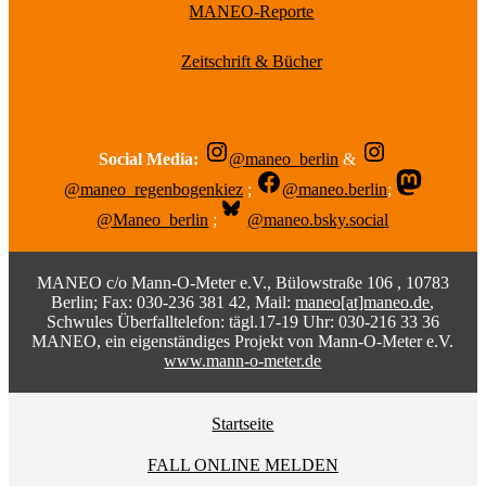
MANEO-Reporte
Zeitschrift & Bücher
Social Media:
@maneo_berlin
&
@maneo_regenbogenkiez
;
@maneo.berlin
;
@Maneo_berlin
;
@maneo.bsky.social
MANEO c/o Mann-O-Meter e.V., Bülowstraße 106 , 10783
Berlin; Fax: 030-236 381 42, Mail:
maneo[at]maneo.de
,
Schwules Überfalltelefon: tägl.17-19 Uhr: 030-216 33 36
MANEO, ein eigenständiges Projekt von Mann-O-Meter e.V.
www.mann-o-meter.de
Startseite
FALL ONLINE MELDEN