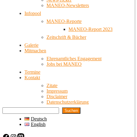
MANEO-Newsletters
Infopool
MANEO-Reporte
MANEO-Report 2023
Zeitschrift & Bücher
Galerie
Mitmachen
Ehrenamtliches Engagement
Jobs bei MANEO
Termine
Kontakt
Zitate
Impressum
Disclaimer
Datenschutzerklärung
Suchen
Deutsch
English
Facebook
Instagram
Mastodon