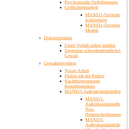
Psychosoziale Opferberatung
Geflüchtetenarbeit
MANEO-Teestube
Schöneberg
MANEO-Teestube
Moabit
Dokumentation
Einen Vorfall online melden
Zeugnisse schwulenfeindlicher
Gewalt
Gewaltprävention
Vorort-Arbeit
Dialog mit der Polizei
Nachtbürgermeister
Regenbogenkiez
MANEO-Außenkontaktstellen
MANEO-
Außenkontaktstelle
Neu-
Hohenschönhausen
MANEO-
Außenkontaktstelle