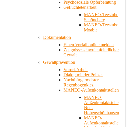
Psychosoziale Opferberatung
Geflüchtetenarbeit
MANEO-Teestube
Schöneberg
MANEO-Teestube
Moabit
Dokumentation
Einen Vorfall online melden
Zeugnisse schwulenfeindlicher
Gewalt
Gewaltprävention
Vorort-Arbeit
Dialog mit der Polizei
Nachtbürgermeister
Regenbogenkiez
MANEO-Außenkontaktstellen
MANEO-
Außenkontaktstelle
Neu-
Hohenschönhausen
MANEO-
Außenkontaktstelle