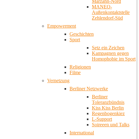
Marzahn-Nord
MANEO-
Außenkontaktstelle
Zehlendorf-Süd
Empowerment
Geschichten
Sport
Setz ein Zeichen
Kampagnen gegen
Homophobie im Sport
Religionen
Filme
Vernetzung
Berliner Netzwerke
Berliner
Toleranzbündnis
Kiss Kiss Berlin
Regenbogenkiez
L-Support
Soireeen und Talks
International