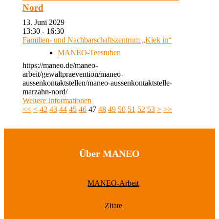
Nord
13. Juni 2029
13:30 - 16:30
Familien- und Nachbarschaftszentrum „Kiek in“
MANEO-Teestuben
https://maneo.de/maneo-
arbeit/gewaltpraevention/maneo-
aussenkontaktstellen/maneo-aussenkontaktstelle-
marzahn-nord/
Weitere Informationen
<<
<
42
43
44
45
46
47
48
49
50
51
52
53
>
>>
Über MANEO
MANEO-Arbeit
Zitate