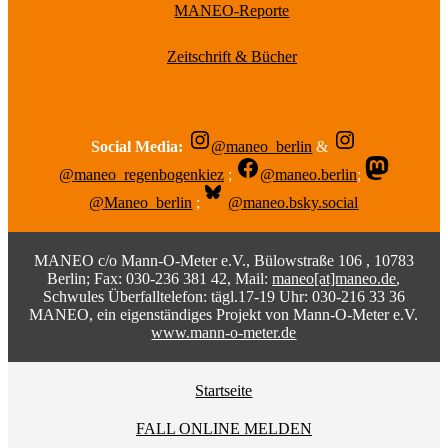
MANEO-Reporte
Zeitschrift & Bücher
Social Media:
@maneo_berlin
&
@maneo_regenbogenkiez
;
@maneo.berlin
;
@Maneo_berlin
;
@maneo.bsky.social
MANEO c/o Mann-O-Meter e.V., Bülowstraße 106 , 10783
Berlin; Fax: 030-236 381 42, Mail:
maneo[at]maneo.de
,
Schwules Überfalltelefon: tägl.17-19 Uhr: 030-216 33 36
MANEO, ein eigenständiges Projekt von Mann-O-Meter e.V.
www.mann-o-meter.de
Startseite
FALL ONLINE MELDEN