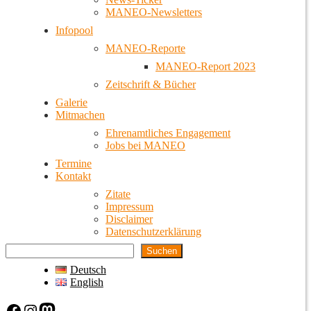
MANEO-Newsletters
Infopool
MANEO-Reporte
MANEO-Report 2023
Zeitschrift & Bücher
Galerie
Mitmachen
Ehrenamtliches Engagement
Jobs bei MANEO
Termine
Kontakt
Zitate
Impressum
Disclaimer
Datenschutzerklärung
Suchen
Deutsch
English
Facebook
Instagram
Mastodon