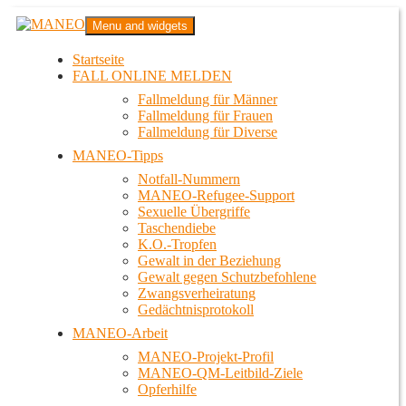
Zum
MANEO
Menu and widgets
Inhalt
Das schwule Anti-Gewalt-Projekt in Berlin
springen
Startseite
FALL ONLINE MELDEN
Fallmeldung für Männer
Fallmeldung für Frauen
Fallmeldung für Diverse
MANEO-Tipps
Notfall-Nummern
MANEO-Refugee-Support
Sexuelle Übergriffe
Taschendiebe
K.O.-Tropfen
Gewalt in der Beziehung
Gewalt gegen Schutzbefohlene
Zwangsverheiratung
Gedächtnisprotokoll
MANEO-Arbeit
MANEO-Projekt-Profil
MANEO-QM-Leitbild-Ziele
Opferhilfe