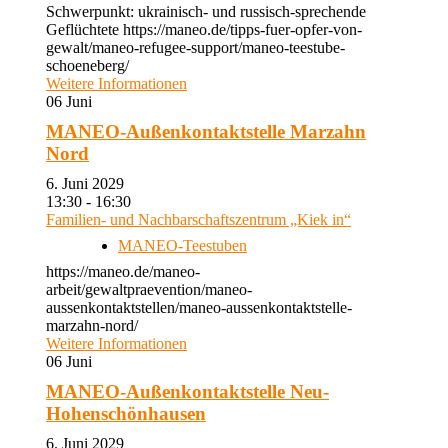
Schwerpunkt: ukrainisch- und russisch-sprechende
Geflüchtete https://maneo.de/tipps-fuer-opfer-von-
gewalt/maneo-refugee-support/maneo-teestube-
schoeneberg/
Weitere Informationen
06
Juni
MANEO-Außenkontaktstelle Marzahn
Nord
6. Juni 2029
13:30 - 16:30
Familien- und Nachbarschaftszentrum „Kiek in“
MANEO-Teestuben
https://maneo.de/maneo-
arbeit/gewaltpraevention/maneo-
aussenkontaktstellen/maneo-aussenkontaktstelle-
marzahn-nord/
Weitere Informationen
06
Juni
MANEO-Außenkontaktstelle Neu-
Hohenschönhausen
6. Juni 2029