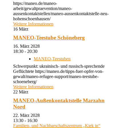
https://maneo.de/maneo-
arbeit/gewaltpraevention/maneo-
aussenkontaktstellen/maneo-aussenkontaktstelle-neu-
hohenschoenhausen/
Weitere Informationen
16
März
MANEO-Teestube Schöneberg
16. März 2028
18:30 - 20:30
MANEO-Teestuben
Schwerpunkt: ukrainisch- und russisch-sprechende
Geflüchtete https://maneo.de/tipps-fuer-opfer-von-
gewalt/maneo-refugee-support/maneo-teestube-
schoeneberg/
Weitere Informationen
22
März
MANEO-Außenkontaktstelle Marzahn
Nord
22. März 2028
13:30 - 16:30
Familien- und Nachbarschaftszentrum „Kiek in“