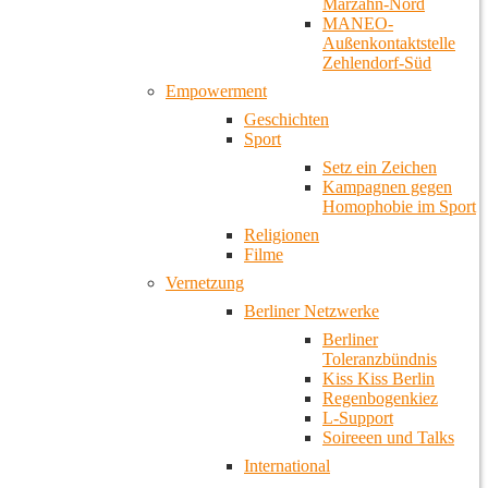
Marzahn-Nord
MANEO-
Außenkontaktstelle
Zehlendorf-Süd
Empowerment
Geschichten
Sport
Setz ein Zeichen
Kampagnen gegen
Homophobie im Sport
Religionen
Filme
Vernetzung
Berliner Netzwerke
Berliner
Toleranzbündnis
Kiss Kiss Berlin
Regenbogenkiez
L-Support
Soireeen und Talks
International