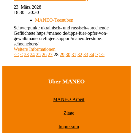
23. März 2028
18:30 - 20:30
MANEO-Teestuben
Schwerpunkt: ukrainisch- und russisch-sprechende
Geflüchtete https://maneo.de/tipps-fuer-opfer-von-
gewalt/maneo-refugee-support/maneo-teestube-
schoeneberg/
Weitere Informationen
<<
<
23
24
25
26
27
28
29
30
31
32
33
34
>
>>
Über MANEO
MANEO-Arbeit
Zitate
Impressum