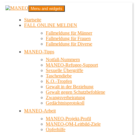
Zum
MANEO
Menu and widgets
Inhalt
Das schwule Anti-Gewalt-Projekt in Berlin
springen
Startseite
FALL ONLINE MELDEN
Fallmeldung für Männer
Fallmeldung für Frauen
Fallmeldung für Diverse
MANEO-Tipps
Notfall-Nummern
MANEO-Refugee-Support
Sexuelle Übergriffe
Taschendiebe
K.O.-Tropfen
Gewalt in der Beziehung
Gewalt gegen Schutzbefohlene
Zwangsverheiratung
Gedächtnisprotokoll
MANEO-Arbeit
MANEO-Projekt-Profil
MANEO-QM-Leitbild-Ziele
Opferhilfe