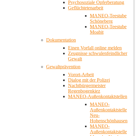
Psychosoziale Opferberatung
Geflüchtetenarbeit
MANEO-Teestube
Schöneberg
MANEO-Teestube
Moabit
Dokumentation
Einen Vorfall online melden
Zeugnisse schwulenfeindlicher
Gewalt
Gewaltprävention
Vorort-Arbeit
Dialog mit der Polizei
Nachtbürgermeister
Regenbogenkiez
MANEO-Außenkontaktstellen
MANEO-
Außenkontaktstelle
Neu-
Hohenschönhausen
MANEO-
Außenkontaktstelle