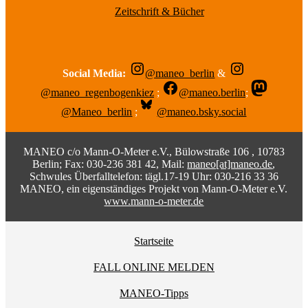
Zeitschrift & Bücher
Social Media:
@maneo_berlin
&
@maneo_regenbogenkiez
;
@maneo.berlin
;
@Maneo_berlin
;
@maneo.bsky.social
MANEO c/o Mann-O-Meter e.V., Bülowstraße 106 , 10783
Berlin; Fax: 030-236 381 42, Mail:
maneo[at]maneo.de
,
Schwules Überfalltelefon: tägl.17-19 Uhr: 030-216 33 36
MANEO, ein eigenständiges Projekt von Mann-O-Meter e.V.
www.mann-o-meter.de
Startseite
FALL ONLINE MELDEN
MANEO-Tipps