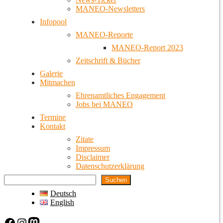
MANEO-Newsletters
Infopool
MANEO-Reporte
MANEO-Report 2023
Zeitschrift & Bücher
Galerie
Mitmachen
Ehrenamtliches Engagement
Jobs bei MANEO
Termine
Kontakt
Zitate
Impressum
Disclaimer
Datenschutzerklärung
Suchen
Deutsch
English
Facebook
Instagram
Mastodon